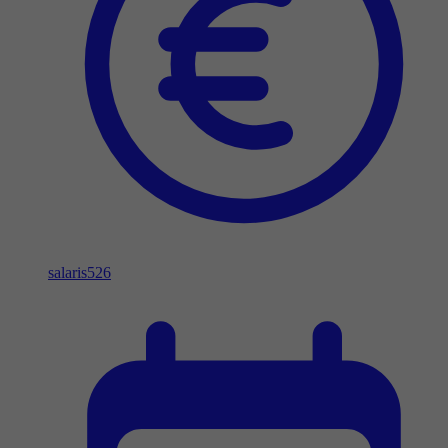
salaris
526