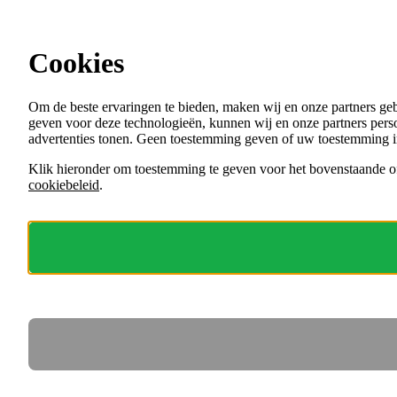
Ga direct naar de content
Cookies
Menu
Om de beste ervaringen te bieden, maken wij en onze partners ge
VACATURES
geven voor deze technologieën, kunnen wij en onze partners perso
ORGANISATIES
advertenties tonen. Geen toestemming geven of uw toestemming i
VOOR WERKGEVERS
Klik hieronder om toestemming te geven voor het bovenstaande of
cookiebeleid
.