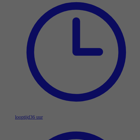
looptijd
36 uur