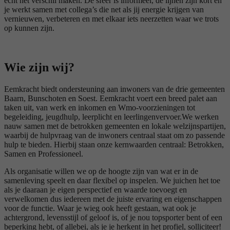
écht het verschil maken. De sfeer is informeel, de lijnen zijn kort en
je werkt samen met collega’s die net als jij energie krijgen van
vernieuwen, verbeteren en met elkaar iets neerzetten waar we trots
op kunnen zijn.
Wie zijn wij?
Eemkracht biedt ondersteuning aan inwoners van de drie gemeenten
Baarn, Bunschoten en Soest. Eemkracht voert een breed palet aan
taken uit, van werk en inkomen en Wmo-voorzieningen tot
begeleiding, jeugdhulp, leerplicht en leerlingenvervoer.We werken
nauw samen met de betrokken gemeenten en lokale welzijnspartijen,
waarbij de hulpvraag van de inwoners centraal staat om zo passende
hulp te bieden. Hierbij staan onze kernwaarden centraal: Betrokken,
Samen en Professioneel.
Als organisatie willen we op de hoogte zijn van wat er in de
samenleving speelt en daar flexibel op inspelen. We juichen het toe
als je daaraan je eigen perspectief en waarde toevoegt en
verwelkomen dus iedereen met de juiste ervaring en eigenschappen
voor de functie. Waar je wieg ook heeft gestaan, wat ook je
achtergrond, levensstijl of geloof is, of je nou topsporter bent of een
beperking hebt, of allebei, als je je herkent in het profiel, solliciteer!