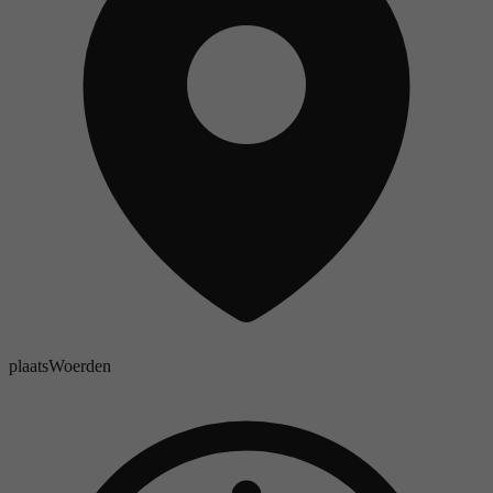
plaats
Woerden