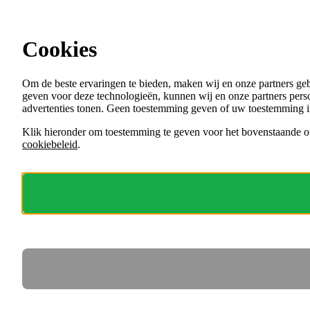
Ga direct naar de content
Cookies
Menu
Om de beste ervaringen te bieden, maken wij en onze partners ge
VACATURES
geven voor deze technologieën, kunnen wij en onze partners perso
ORGANISATIES
advertenties tonen. Geen toestemming geven of uw toestemming i
VOOR WERKGEVERS
Klik hieronder om toestemming te geven voor het bovenstaande of
cookiebeleid
.