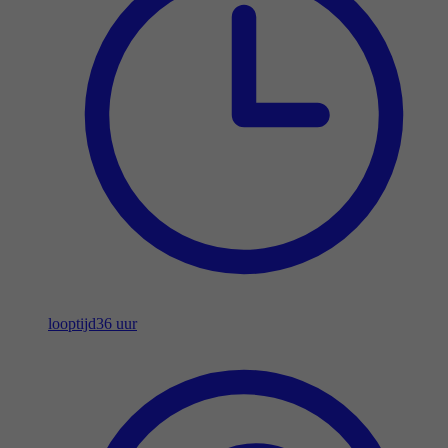
looptijd
36 uur