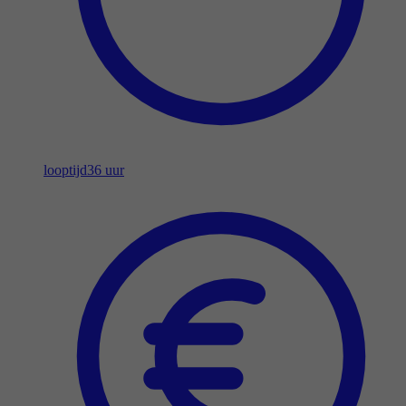
looptijd
36 uur