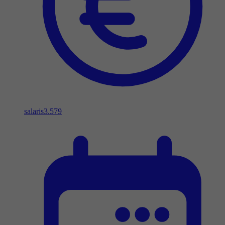
salaris
3.579