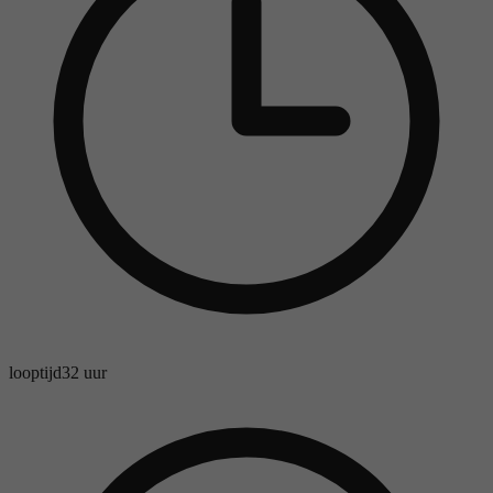
looptijd
32 uur