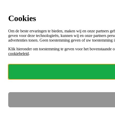
Ga direct naar de content
Cookies
Menu
Om de beste ervaringen te bieden, maken wij en onze partners ge
VACATURES
geven voor deze technologieën, kunnen wij en onze partners perso
ORGANISATIES
advertenties tonen. Geen toestemming geven of uw toestemming i
VOOR WERKGEVERS
Klik hieronder om toestemming te geven voor het bovenstaande of
cookiebeleid
.