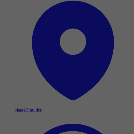
plaats
IJmuiden