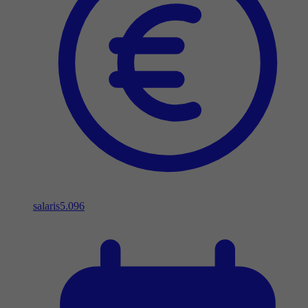
salaris
5.096