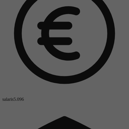
salaris
5.096