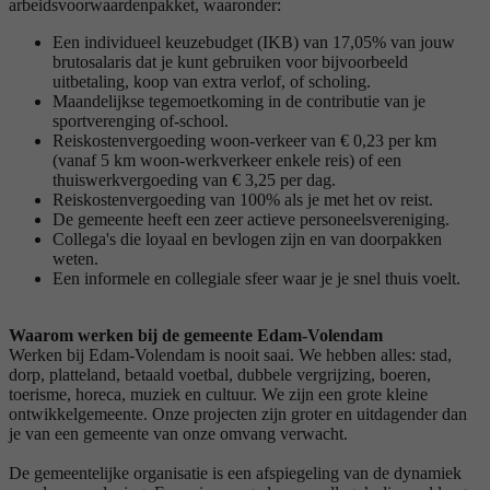
arbeidsvoorwaardenpakket, waaronder:
Een individueel keuzebudget (IKB) van 17,05% van jouw
brutosalaris dat je kunt gebruiken voor bijvoorbeeld
uitbetaling, koop van extra verlof, of scholing.
Maandelijkse tegemoetkoming in de contributie van je
sportverenging of-school.
Reiskostenvergoeding woon-verkeer van € 0,23 per km
(vanaf 5 km woon-werkverkeer enkele reis) of een
thuiswerkvergoeding van € 3,25 per dag.
Reiskostenvergoeding van 100% als je met het ov reist.
De gemeente heeft een zeer actieve personeelsvereniging.
Collega's die loyaal en bevlogen zijn en van doorpakken
weten.
Een informele en collegiale sfeer waar je je snel thuis voelt.
Waarom werken bij de gemeente Edam-Volendam
Werken bij Edam-Volendam is nooit saai. We hebben alles: stad,
dorp, platteland, betaald voetbal, dubbele vergrijzing, boeren,
toerisme, horeca, muziek en cultuur. We zijn een grote kleine
ontwikkelgemeente. Onze projecten zijn groter en uitdagender dan
je van een gemeente van onze omvang verwacht.
De gemeentelijke organisatie is een afspiegeling van de dynamiek