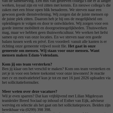
van de samenleving. Een mix van gedreven collega’s die er al langer
werken, loyaal zijn en vol zitten met kennis. En nieuwe collega’s die
zaken met een frisse open blik benaderen. We streven naar een
gewoon goede dienstverlening. Wij zorgen dat de juiste mensen op
de juiste plek zitten. Daarom heb je bij ons de mogelijkheid om
opleidingen te volgen en door te ontwikkelen. Wij zorgen voor een
goede interne mobiliteit en doorgroeimogelijkheden. Thuiswerken
mag, maar we hebben geen thuiswerkcultuur. We werken het liefst
samen op een van onze locaties. En we streven naar een goede
balans tussen werk en privé. Een voordeel: vanuit alle kanten is er
richting onze gemeente vrijwel nooit file.
Het gaat in onze
gemeente om mensen. Wij staan voor onze mensen. Want
mensen maken Edam-Volendam.
Kom jij ons team versterken?
Ben jij klaar om het verschil te maken? Kom ons team versterken en
zet je in voor een betere toekomst voor onze inwoners! Je reactie
met cv en motivatiebrief kun je tot en met 16 juni 2026 uploaden via
het sollicitatieformulier.
Meer weten over deze vacature?
Wil je even sparren? Dat kan vrijblijvend met Lilian Migdesyan
teamleider Breed Sociaal op inhoud of Esther van Eijk, adviseur
werving en selectie als het gaat om het sollicitatieproces. Beiden zijn
bereikbaar via (0299) 398 398.