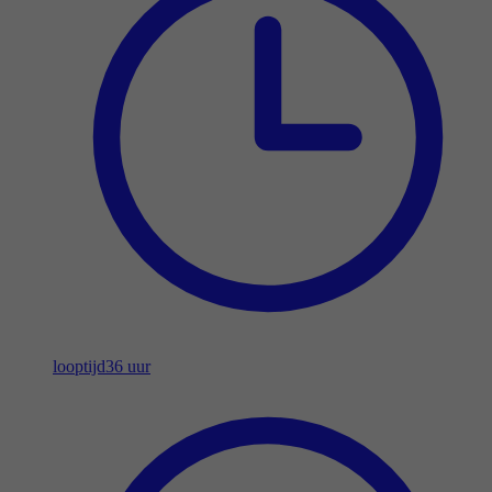
looptijd
36 uur