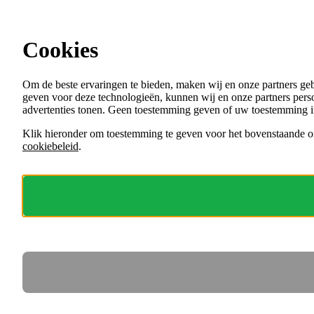
Ga direct naar de content
Cookies
Menu
Om de beste ervaringen te bieden, maken wij en onze partners ge
VACATURES
geven voor deze technologieën, kunnen wij en onze partners perso
ORGANISATIES
advertenties tonen. Geen toestemming geven of uw toestemming i
VOOR WERKGEVERS
Klik hieronder om toestemming te geven voor het bovenstaande of
cookiebeleid
.