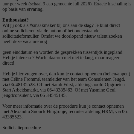
uur per week (schaal 9 cao gemeente juli 2026). Exacte inschaling is
op basis van ervaring.
Enthousiast?
Wil jij ook als #smaakmaker bij ons aan de slag? Je kunt direct
online solliciteren via de button of het onderstaande
sollicitatieformulier. Omdat we doorlopend nieuw talent zoeken
heeft deze vacature nog
geen einddatum en worden de gesprekken tussentijds ingepland.
Heb je interesse? Wacht daarom niet niet te lang, maar reageer
direct!
Heb je hier vragen over, dan kun je contact opnemen (bellen/appen)
met Céline Frommé, teamleider van het team Consulenten Jeugd,
via 06-48135528. Of met Sarah Fürst, afdelingshoofd Opgroeien
Start Arbeidsmarkt, via 06-43385463. Of met Yasmine Geul,
jeugdconsulent, via 06-34545145.
Voor meer informatie over de procedure kun je contact opnemen
met Alexandra Snouck Hurgronje, recruiter afdeling HRM, via 06-
43385523.
Sollicitatieprocedure