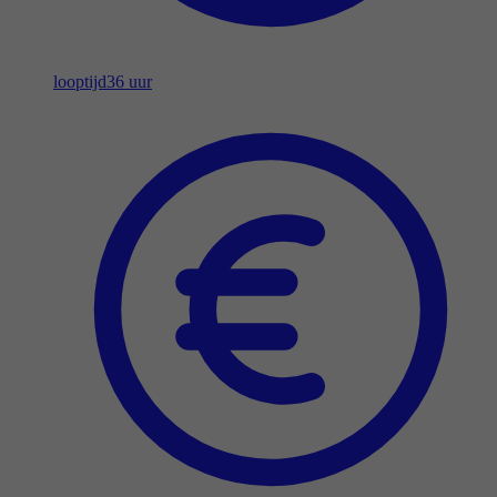
looptijd
36 uur