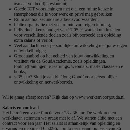
#smaakvol bedrijfsrestaurant;
Goede ICT voorzieningen met o.a. een ruime keuze in
smartphones die je voor werk en privé mag gebruiken;
Ruim aanbod secundaire arbeidsvoorwaarden;
Platte organisatie met veel ruimte voor eigen inbreng;
Individueel keuzebudget van 17,05 % wat je kunt inzetten
voor verschillende doelen zoals bijvoorbeeld een opleiding,
extra salaris of verlof;
Veel aandacht voor persoonlijke ontwikkeling met jouw eigen
ontwikkelbudget;
Groot aanbod op het gebied van jouw ontwikkeling en
vitaliteit via de GoudAcademie, zoals opleidingen,
(online)trainingen, e-learnings, webinars, masterclasses en e-
books;
< 35 jaar? Sluit je aan bij ‘Jong Goud’ voor persoonlijke
ontwikkeling en netwerkborrels.
Wil je graag sfeerproeven? Kijk dan op www.werkenvoorgouda.nl
Salaris en contract
Het betreft een vaste functie voor 28 - 36 uur. De werkuren en
werkdagen stemmen we graag met je af. We starten altijd met een
contract voor een jaar. Het salaris is afhankelijk van opleiding en
ervaring en maximaal € 5.096,– bruto per maand op basis van 36