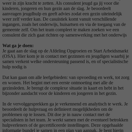
weer in zijn kracht te zetten. Als consulent jeugd ga jij voor die
kinderen, jongeren en hun gezin aan de slag. Je beoordeelt
aanvragen jeugdhulp en geeft advies zodat een gezin uiteindelijk
weer zelf verder kan. De casuïstiek komt vanuit verschillende
ingangen, zoals het onderwijs, huisartsen en via de toegang van de
gemeente zelf. Om het team compleet te maken zoeken we een
consulent die zich gaat richten op samenwerking met het onderwijs
Wat ga je doen:
Je gaat aan de slag op de Afdeling Opgroeien en Start Arbeidsmarkt
(OSA). Hier kom je in contact met gezinnen en jeugdigen waarbij je
samen verkent welke ondersteuning passend is, en of specialistische
hulp nodig is
Dat kan gaan om alle leefgebieden: van opvoeding en werk, tot zorg
en wonen. Het begint met een eerste ontmoeting met alle de
gezinsleden. Je brengt de complexe situatie in kaart en hebt in het
bijzonder aandacht voor de kinderen en jongeren in het gezin.
In de vervolggesprekken ga je verkennend en analytisch te werk. Je
beoordeelt de hulpvraag en definieert mogelijkheden om de
problemen op te lossen. Dit doe je in nauw contact met de
specialisten in het team. Je werkt samen met de eventueel betrokken
hulpverleners of de gecertificeerde instellingen. Deze opgehaalde
informatie bundel je samen in een plan van aanpak. Je bent hierin