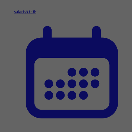
salaris
5.096