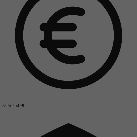
salaris
5.096