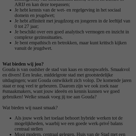
ARIJ en kan deze toepassen;
Je hebt kennis van de wet- en regelgeving in het sociaal
domein en jeugdwet;
Je hebt affiniteit met jeugdzorg en jongeren in de leeftijd van
0 tot 27 jaar;
Je beschikt over een goed analytisch vermogen en inzicht in
complexe gezinssituaties.
Je bent empathisch en betrokken, maar kunt kritisch kijken
vanuit de jeugdwet.
Wat bieden wij jou?
Gouda is van oudsher de stad van kaas en stroopwafels. Smaakvol
en divers! Een leuke, middelgrote stad met grootstedelijke
uitdagingen; want Gouda ontwikkelt zich volop. De komende jaren
staat er nog veel te gebeuren. Daarom zijn we ook zoek naar
#smaakmakers, want jouw ideeën en kennis kunnen we goed
gebruiken! Welke smaak voeg jij toe aan Gouda?
Wat bieden wij naast smaak?
Als jouw werk het toelaat behoort hybride werken tot de
mogelijkheden, waarbij we een goede werk-privé balans
centraal stellen
Mooi modern, centraal gelegen, Huis van de Stad met een