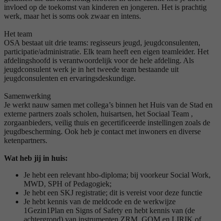
invloed op de toekomst van kinderen en jongeren. Het is prachtig
werk, maar het is soms ook zwaar en intens.
Het team
OSA bestaat uit drie teams: regisseurs jeugd, jeugdconsulenten,
participatie/administratie. Elk team heeft een eigen teamleider. Het
afdelingshoofd is verantwoordelijk voor de hele afdeling. Als
jeugdconsulent werk je in het tweede team bestaande uit
jeugdconsulenten en ervaringsdeskundige.
Samenwerking
Je werkt nauw samen met collega’s binnen het Huis van de Stad en
externe partners zoals scholen, huisartsen, het Sociaal Team ,
zorgaanbieders, veilig thuis en gecertificeerde instellingen zoals de
jeugdbescherming. Ook heb je contact met inwoners en diverse
ketenpartners.
Wat heb jij in huis:
Je hebt een relevant hbo-diploma; bij voorkeur Social Work,
MWD, SPH of Pedagogiek;
Je hebt een SKJ registratie; dit is vereist voor deze functie
Je hebt kennis van de meldcode en de werkwijze
1Gezin1Plan en Signs of Safety en hebt kennis van (de
achtergrond) van instrumenten ZRM, GOM en LIRIK of