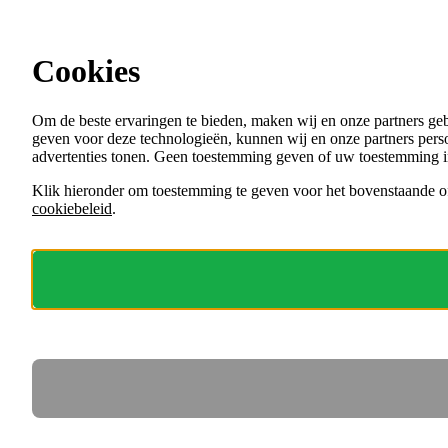
Ga direct naar de content
Cookies
Menu
Om de beste ervaringen te bieden, maken wij en onze partners ge
VACATURES
geven voor deze technologieën, kunnen wij en onze partners perso
ORGANISATIES
advertenties tonen. Geen toestemming geven of uw toestemming i
VOOR WERKGEVERS
Klik hieronder om toestemming te geven voor het bovenstaande of
cookiebeleid
.