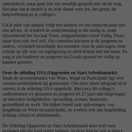
optimistisch, maar gaat ook een moeilijk gesprek niet uit de weg.
Het plan dat je opstelt is de rode draad voor jou, het gezin, de
hulpverlening en je collega's.
Uit je plan van aanpak volgt een analyse en een eindconclusie met
een advies. Je schakelt de ondersteuning in die nodig is, zoals
bijvoorbeeld het Sociaal Team, zorgaanbieders en/of Veilig Thuis,
maar doet ook veel zelf. Als consulent adviseer je de jongeren en
ouders, verzamelt benodigde documenten voor de aanvragen, bent
scherp op alle wet- en regelgeving en deelt kennis met het team. Zo
zorg je dat kinderen en jongeren uit Gouda gezond en veilig op
kunnen groeien.
Over de afdeling OSA (Opgroeien en Start Arbeidsmarkt)
Sinds de decentralisaties van Wmo, Jeugd en Participatie ligt veel
verantwoordelijkheid bij gemeenten. Om deze taken integraal uit te
voeren, is de afdeling OSA opgericht. Met circa 60 collega’s
ondersteunen we gezinnen en jongeren (0-27 jaar) met hulpvragen
op meerdere leefgebieden: opvoeding, wonen, financiën,
gezondheid en werk. We kijken breed naar oplossingen, van
jeugdhulp en Wmo tot participatie, en werken ook aan begeleiding
richting school of arbeidsmarkt.
De Afdeling Opgroeien en Start Arbeidsmarkt doet veel voor
gezinnen die dat hard nodig hebben. In deze functie heb je direct