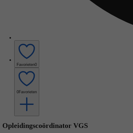
Favorieten
0
0
Favorieten
Opleidingscoördinator VGS