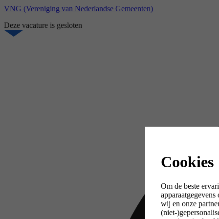
VNG (Vereniging van Nederlandse Gemeenten)
Deze vacature is gesloten
Cookies
Om de beste ervari
apparaatgegevens o
wij en onze partne
(niet-)gepersonali