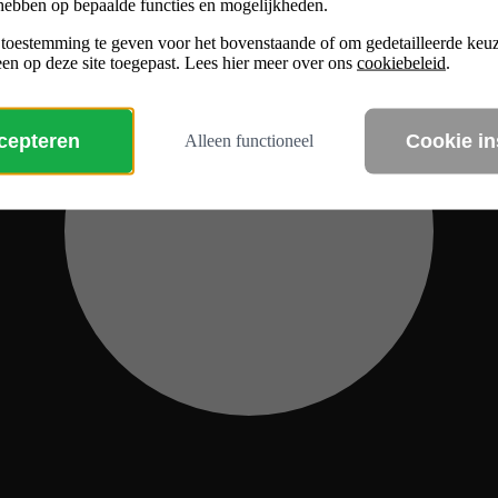
hebben op bepaalde functies en mogelijkheden.
 toestemming te geven voor het bovenstaande of om gedetailleerde ke
en op deze site toegepast. Lees hier meer over ons
cookiebeleid
.
ccepteren
Cookie in
Alleen functioneel