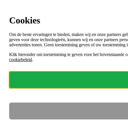
Ga direct naar de content
Cookies
Menu
Om de beste ervaringen te bieden, maken wij en onze partners ge
VACATURES
geven voor deze technologieën, kunnen wij en onze partners perso
ORGANISATIES
advertenties tonen. Geen toestemming geven of uw toestemming i
VOOR WERKGEVERS
Klik hieronder om toestemming te geven voor het bovenstaande of
cookiebeleid
.