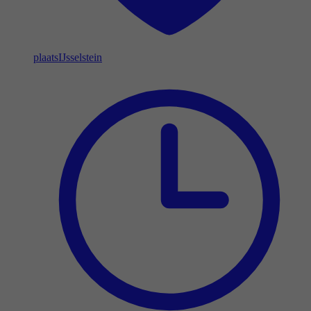
plaats
IJsselstein