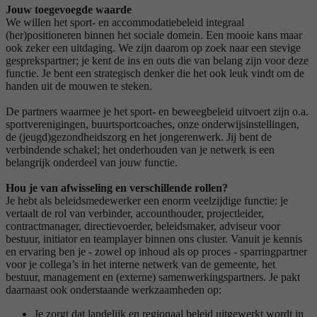
Jouw toegevoegde waarde
We willen het sport- en accommodatiebeleid integraal
(her)positioneren binnen het sociale domein. Een mooie kans maar
ook zeker een uitdaging. We zijn daarom op zoek naar een stevige
gesprekspartner; je kent de ins en outs die van belang zijn voor deze
functie. Je bent een strategisch denker die het ook leuk vindt om de
handen uit de mouwen te steken.
De partners waarmee je het sport- en beweegbeleid uitvoert zijn o.a.
sportverenigingen, buurtsportcoaches, onze onderwijsinstellingen,
de (jeugd)gezondheidszorg en het jongerenwerk. Jij bent de
verbindende schakel; het onderhouden van je netwerk is een
belangrijk onderdeel van jouw functie.
Hou je van afwisseling en verschillende rollen?
Je hebt als beleidsmedewerker een enorm veelzijdige functie: je
vertaalt de rol van verbinder, accounthouder, projectleider,
contractmanager, directievoerder, beleidsmaker, adviseur voor
bestuur, initiator en teamplayer binnen ons cluster. Vanuit je kennis
en ervaring ben je - zowel op inhoud als op proces - sparringpartner
voor je collega’s in het interne netwerk van de gemeente, het
bestuur, management en (externe) samenwerkingspartners. Je pakt
daarnaast ook onderstaande werkzaamheden op:
Je zorgt dat landelijk en regionaal beleid uitgewerkt wordt in