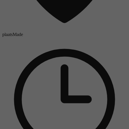
plaats
Made