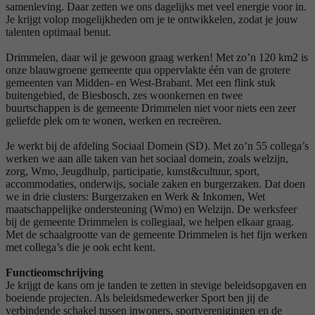
samenleving. Daar zetten we ons dagelijks met veel energie voor in.
Je krijgt volop mogelijkheden om je te ontwikkelen, zodat je jouw
talenten optimaal benut.
Drimmelen, daar wil je gewoon graag werken! Met zo’n 120 km2 is
onze blauwgroene gemeente qua oppervlakte één van de grotere
gemeenten van Midden- en West-Brabant. Met een flink stuk
buitengebied, de Biesbosch, zes woonkernen en twee
buurtschappen is de gemeente Drimmelen niet voor niets een zeer
geliefde plek om te wonen, werken en recreëren.
Je werkt bij de afdeling Sociaal Domein (SD). Met zo’n 55 collega’s
werken we aan alle taken van het sociaal domein, zoals welzijn,
zorg, Wmo, Jeugdhulp, participatie, kunst&cultuur, sport,
accommodaties, onderwijs, sociale zaken en burgerzaken. Dat doen
we in drie clusters: Burgerzaken en Werk & Inkomen, Wet
maatschappelijke ondersteuning (Wmo) en Welzijn. De werksfeer
bij de gemeente Drimmelen is collegiaal, we helpen elkaar graag.
Met de schaalgrootte van de gemeente Drimmelen is het fijn werken
met collega’s die je ook echt kent.
Functieomschrijving
Je krijgt de kans om je tanden te zetten in stevige beleidsopgaven en
boeiende projecten. Als beleidsmedewerker Sport ben jij de
verbindende schakel tussen inwoners, sportverenigingen en de