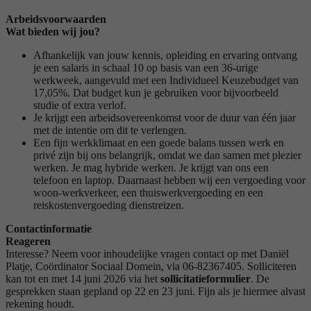
Arbeidsvoorwaarden
Wat bieden wij jou?
Afhankelijk van jouw kennis, opleiding en ervaring ontvang
je een salaris in schaal 10 op basis van een 36-urige
werkweek, aangevuld met een Individueel Keuzebudget van
17,05%. Dat budget kun je gebruiken voor bijvoorbeeld
studie of extra verlof.
Je krijgt een arbeidsovereenkomst voor de duur van één jaar
met de intentie om dit te verlengen.
Een fijn werkklimaat en een goede balans tussen werk en
privé zijn bij ons belangrijk, omdat we dan samen met plezier
werken. Je mag hybride werken. Je krijgt van ons een
telefoon en laptop. Daarnaast hebben wij een vergoeding voor
woon-werkverkeer, een thuiswerkvergoeding en een
reiskostenvergoeding dienstreizen.
Contactinformatie
Reageren
Interesse? Neem voor inhoudelijke vragen contact op met Daniël
Platje, Coördinator Sociaal Domein, via 06-82367405. Solliciteren
kan tot en met 14 juni 2026 via het
sollicitatieformulier
. De
gesprekken staan gepland op 22 en 23 juni. Fijn als je hiermee alvast
rekening houdt.