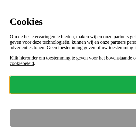
Ga direct naar de content
Cookies
Menu
Om de beste ervaringen te bieden, maken wij en onze partners ge
VACATURES
geven voor deze technologieën, kunnen wij en onze partners perso
ORGANISATIES
advertenties tonen. Geen toestemming geven of uw toestemming i
VOOR WERKGEVERS
Klik hieronder om toestemming te geven voor het bovenstaande of
cookiebeleid
.