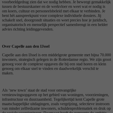
voorbeeldgedrag zien dat we nodig hebben. Je beweegt gemakkelijk
tussen de bestuurskamer en de werkvloer en weet wat er nodig is
om koers, cultuur en personeelsbeleid met elkaar te verbinden. Je
bent hét aanspreekpunt voor complexe individuele dossiers. Jij
schakelt snel, doorgrondt situaties en weet precies hoe je juridisch,
organisatorisch en menselijk perspectief samenbrengt in een helder
advies richting leidinggevenden.
Over Capelle aan den IJssel
Capelle aan den IJssel is een middelgrote gemeente met bijna 70.000
inwoners, strategisch gelegen in de Rotterdamse regio. We zijn groot
genoeg voor de complexe opgaven die bij een stad horen en klein
genoeg om elkaar snel te vinden en daadwerkelijk verschil te
maken.
Als ‘new town’ staat de stad voor omvangrijke
vernieuwingsopgaven op het gebied van woningen, voorzieningen,
infrastructuur en duurzaamheid. Tegelijkertijd kent Capelle grote
maatschappelijke uitdagingen, zoals vergrijzing, selectieve instroom
van minder zelfredzame inwoners, schuldenproblematiek en druk op
de sociale voorzieningen. Daarnaast heeft de gemeente de ambitie