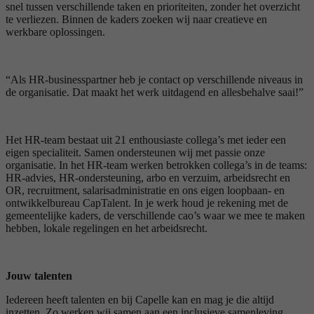
snel tussen verschillende taken en prioriteiten, zonder het overzicht
te verliezen. Binnen de kaders zoeken wij naar creatieve en
werkbare oplossingen.
“Als HR-businesspartner heb je contact op verschillende niveaus in
de organisatie. Dat maakt het werk uitdagend en allesbehalve saai!”
Het HR-team bestaat uit 21 enthousiaste collega’s met ieder een
eigen specialiteit. Samen ondersteunen wij met passie onze
organisatie. In het HR-team werken betrokken collega’s in de teams:
HR-advies, HR-ondersteuning, arbo en verzuim, arbeidsrecht en
OR, recruitment, salarisadministratie en ons eigen loopbaan- en
ontwikkelbureau CapTalent. In je werk houd je rekening met de
gemeentelijke kaders, de verschillende cao’s waar we mee te maken
hebben, lokale regelingen en het arbeidsrecht.
Jouw talenten
Iedereen heeft talenten en bij Capelle kan en mag je die altijd
inzetten. Zo werken wij samen aan een inclusieve samenleving.