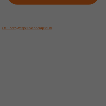
r.faulborn@capelleaandenijssel.nl