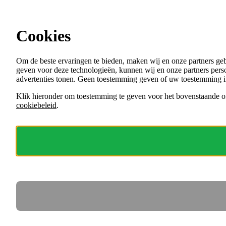
Ga direct naar de content
Cookies
Menu
Om de beste ervaringen te bieden, maken wij en onze partners ge
VACATURES
geven voor deze technologieën, kunnen wij en onze partners perso
ORGANISATIES
advertenties tonen. Geen toestemming geven of uw toestemming i
VOOR WERKGEVERS
Klik hieronder om toestemming te geven voor het bovenstaande of
cookiebeleid
.