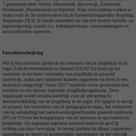
7 gemeenten deel: Velsen, Heemskerk, Beverwijk, Zandvoort,
Heemstede, Bloemendaal en Haarlem. Naar verwachting werken er
straks rond de 50 medewerkers bij de Gemeenschappelijke Regeling
Jeugdregio ZKIJ. Je maakt onderdeel uit van een bredere beleids- en
regieomgeving, waarin o.a. beleidsadviseurs, contractmanagers en
accounthouders opereren.
Functiebeschrijving
Wil jij een sleutelrol spelen in de toekomst van de jeugdhulp in de
regio Zuid-Kennemerland en IJmond (ZKIJ)? En neem jij het
voortouw in het beter verbinden van jeugdhulp en passend
onderwijs, zodat meer kinderen kunnen opgroeien en leren in een
inclusieve omgeving? Vanaf 2027 bundelen zeven gemeenten hun
krachten in een nieuwe regionale jeugdhulporganisatie. Deze
organisatie wordt verantwoordelijk voor de uitvoering én
doorontwikkeling van de jeugdhulp in de regio. De opgave is stevig
en actueel: het versterken van de pedagogische basis, het verbeteren
van de aansluiting met samenwerkingsverbanden passend onderwijs
(PO en VO) en het terugdringen van de instroom in specialistische
jeugdhulp. Als regionaal regisseur passend onderwijs geef jij
richting aan deze beweging. Je brengt partijen bij elkaar, organiseert
samenhang en stuurt op gezamenlijke oplossingen op het snijvlak