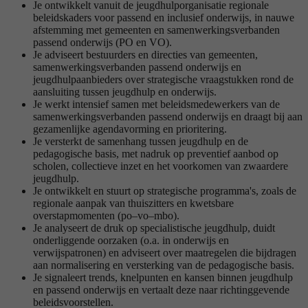
Je ontwikkelt vanuit de jeugdhulporganisatie regionale
beleidskaders voor passend en inclusief onderwijs, in nauwe
afstemming met gemeenten en samenwerkingsverbanden
passend onderwijs (PO en VO).
Je adviseert bestuurders en directies van gemeenten,
samenwerkingsverbanden passend onderwijs en
jeugdhulpaanbieders over strategische vraagstukken rond de
aansluiting tussen jeugdhulp en onderwijs.
Je werkt intensief samen met beleidsmedewerkers van de
samenwerkingsverbanden passend onderwijs en draagt bij aan
gezamenlijke agendavorming en prioritering.
Je versterkt de samenhang tussen jeugdhulp en de
pedagogische basis, met nadruk op preventief aanbod op
scholen, collectieve inzet en het voorkomen van zwaardere
jeugdhulp.
Je ontwikkelt en stuurt op strategische programma's, zoals de
regionale aanpak van thuiszitters en kwetsbare
overstapmomenten (po–vo–mbo).
Je analyseert de druk op specialistische jeugdhulp, duidt
onderliggende oorzaken (o.a. in onderwijs en
verwijspatronen) en adviseert over maatregelen die bijdragen
aan normalisering en versterking van de pedagogische basis.
Je signaleert trends, knelpunten en kansen binnen jeugdhulp
en passend onderwijs en vertaalt deze naar richtinggevende
beleidsvoorstellen.