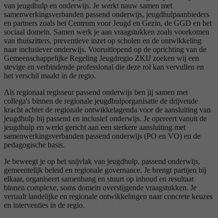
van jeugdhulp en onderwijs. Je werkt nauw samen met
samenwerkingsverbanden passend onderwijs, jeugdhulpaanbieders
en partners zoals het Centrum voor Jeugd en Gezin, de GGD en het
sociaal domein. Samen werk je aan vraagstukken zoals voorkomen
van thuiszitters, preventieve inzet op scholen en de ontwikkeling
naar inclusiever onderwijs. Vooruitlopend op de oprichting van de
Gemeenschappelijke Regeling Jeugdregio ZKIJ zoeken wij een
stevige en verbindende professional die deze rol kan vervullen en
het verschil maakt in de regio.
Als regionaal regisseur passend onderwijs ben jij samen met
collega's binnen de regionale jeugdhulporganisatie de drijvende
kracht achter de regionale ontwikkelagenda voor de aansluiting van
jeugdhulp bij passend en inclusief onderwijs. Je opereert vanuit de
jeugdhulp en werkt gericht aan een sterkere aansluiting met
samenwerkingsverbanden passend onderwijs (PO en VO) en de
pedagogische basis.
Je beweegt je op het snijvlak van jeugdhulp, passend onderwijs,
gemeentelijk beleid en regionale governance. Je brengt partijen bij
elkaar, organiseert samenhang en stuurt op inhoud en resultaat
binnen complexe, soms domein overstijgende vraagstukken. Je
vertaalt landelijke en regionale ontwikkelingen naar concrete keuzes
en interventies in de regio.