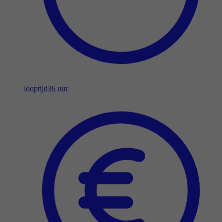
looptijd
36 uur