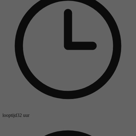
looptijd
32 uur