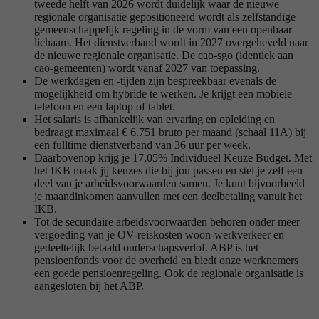
tweede helft van 2026 wordt duidelijk waar de nieuwe
regionale organisatie gepositioneerd wordt als zelfstandige
gemeenschappelijk regeling in de vorm van een openbaar
lichaam. Het dienstverband wordt in 2027 overgeheveld naar
de nieuwe regionale organisatie. De cao-sgo (identiek aan
cao-gemeenten) wordt vanaf 2027 van toepassing.
De werkdagen en -tijden zijn bespreekbaar evenals de
mogelijkheid om hybride te werken. Je krijgt een mobiele
telefoon en een laptop of tablet.
Het salaris is afhankelijk van ervaring en opleiding en
bedraagt maximaal € 6.751 bruto per maand (schaal 11A) bij
een fulltime dienstverband van 36 uur per week.
Daarbovenop krijg je 17,05% Individueel Keuze Budget. Met
het IKB maak jij keuzes die bij jou passen en stel je zelf een
deel van je arbeidsvoorwaarden samen. Je kunt bijvoorbeeld
je maandinkomen aanvullen met een deelbetaling vanuit het
IKB.
Tot de secundaire arbeidsvoorwaarden behoren onder meer
vergoeding van je OV-reiskosten woon-werkverkeer en
gedeeltelijk betaald ouderschapsverlof. ABP is het
pensioenfonds voor de overheid en biedt onze werknemers
een goede pensioenregeling. Ook de regionale organisatie is
aangesloten bij het ABP.