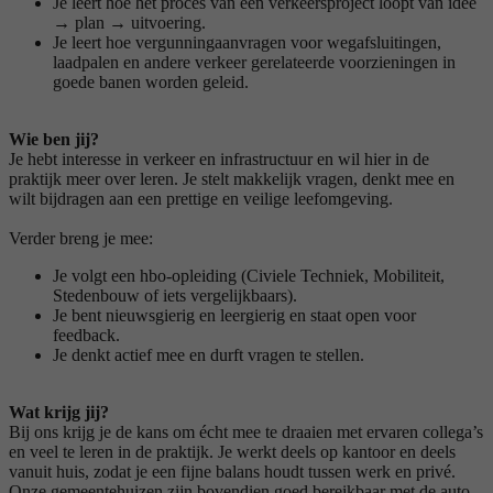
Je leert hoe het proces van een verkeersproject loopt van idee
→ plan → uitvoering.
Je leert hoe vergunningaanvragen voor wegafsluitingen,
laadpalen en andere verkeer gerelateerde voorzieningen in
goede banen worden geleid.
Wie ben jij?
Je hebt interesse in verkeer en infrastructuur en wil hier in de
praktijk meer over leren. Je stelt makkelijk vragen, denkt mee en
wilt bijdragen aan een prettige en veilige leefomgeving.
Verder breng je mee:
Je volgt een hbo-opleiding (Civiele Techniek, Mobiliteit,
Stedenbouw of iets vergelijkbaars).
Je bent nieuwsgierig en leergierig en staat open voor
feedback.
Je denkt actief mee en durft vragen te stellen.
Wat krijg jij?
Bij ons krijg je de kans om écht mee te draaien met ervaren collega’s
en veel te leren in de praktijk. Je werkt deels op kantoor en deels
vanuit huis, zodat je een fijne balans houdt tussen werk en privé.
Onze gemeentehuizen zijn bovendien goed bereikbaar met de auto,