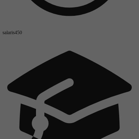
salaris
450