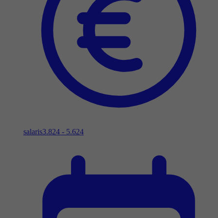
salaris
3.824 - 5.624