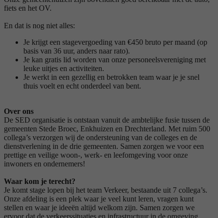
fiets en het OV.
En dat is nog niet alles:
Je krijgt een stagevergoeding van €450 bruto per maand (op
basis van 36 uur, anders naar rato).
Je kan gratis lid worden van onze personeelsvereniging met
leuke uitjes en activiteiten.
Je werkt in een gezellig en betrokken team waar je je snel
thuis voelt en echt onderdeel van bent.
Over ons
De SED organisatie is ontstaan vanuit de ambtelijke fusie tussen de
gemeenten Stede Broec, Enkhuizen en Drechterland. Met ruim 500
collega’s verzorgen wij de ondersteuning van de colleges en de
dienstverlening in de drie gemeenten. Samen zorgen we voor een
prettige en veilige woon-, werk- en leefomgeving voor onze
inwoners en ondernemers!
Waar kom je terecht?
Je komt stage lopen bij het team Verkeer, bestaande uit 7 collega’s.
Onze afdeling is een plek waar je veel kunt leren, vragen kunt
stellen en waar je ideeën altijd welkom zijn. Samen zorgen we
ervoor dat de verkeerssituaties en infrastructuur in de omgeving