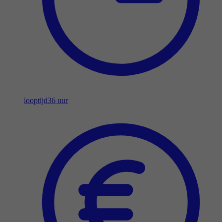
looptijd
36 uur