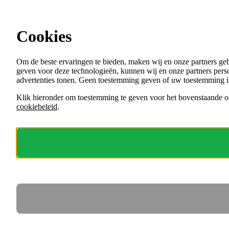
Ga direct naar de content
Cookies
Menu
Om de beste ervaringen te bieden, maken wij en onze partners ge
VACATURES
geven voor deze technologieën, kunnen wij en onze partners perso
ORGANISATIES
advertenties tonen. Geen toestemming geven of uw toestemming i
VOOR WERKGEVERS
Klik hieronder om toestemming te geven voor het bovenstaande of
cookiebeleid
.