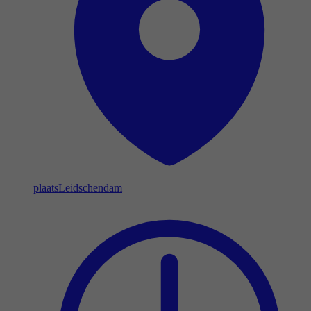
plaats
Leidschendam