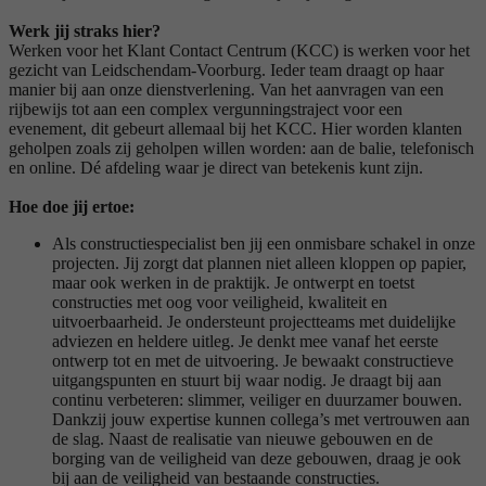
Werk jij straks hier?
Werken voor het Klant Contact Centrum (KCC) is werken voor het
gezicht van Leidschendam-Voorburg. Ieder team draagt op haar
manier bij aan onze dienstverlening. Van het aanvragen van een
rijbewijs tot aan een complex vergunningstraject voor een
evenement, dit gebeurt allemaal bij het KCC. Hier worden klanten
geholpen zoals zij geholpen willen worden: aan de balie, telefonisch
en online. Dé afdeling waar je direct van betekenis kunt zijn.
Hoe doe jij ertoe:
Als constructiespecialist ben jij een onmisbare schakel in onze
projecten. Jij zorgt dat plannen niet alleen kloppen op papier,
maar ook werken in de praktijk. Je ontwerpt en toetst
constructies met oog voor veiligheid, kwaliteit en
uitvoerbaarheid. Je ondersteunt projectteams met duidelijke
adviezen en heldere uitleg. Je denkt mee vanaf het eerste
ontwerp tot en met de uitvoering. Je bewaakt constructieve
uitgangspunten en stuurt bij waar nodig. Je draagt bij aan
continu verbeteren: slimmer, veiliger en duurzamer bouwen.
Dankzij jouw expertise kunnen collega’s met vertrouwen aan
de slag. Naast de realisatie van nieuwe gebouwen en de
borging van de veiligheid van deze gebouwen, draag je ook
bij aan de veiligheid van bestaande constructies.