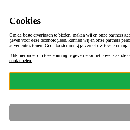
Ga direct naar de content
Cookies
Menu
Om de beste ervaringen te bieden, maken wij en onze partners ge
VACATURES
geven voor deze technologieën, kunnen wij en onze partners perso
ORGANISATIES
advertenties tonen. Geen toestemming geven of uw toestemming i
VOOR WERKGEVERS
Klik hieronder om toestemming te geven voor het bovenstaande of
cookiebeleid
.