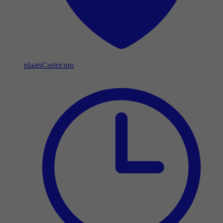
plaats
Castricum