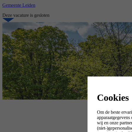
Gemeente Leiden
Deze vacature is gesloten
Cookies
Om de beste ervari
apparaatgegevens o
wij en onze partne
(niet-)gepersonali