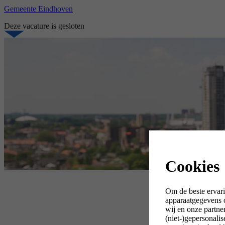
Gemeente Eindhoven
Deze vacature is gesloten
Cookies
Om de beste ervari
apparaatgegevens o
wij en onze partne
(niet-)gepersonali