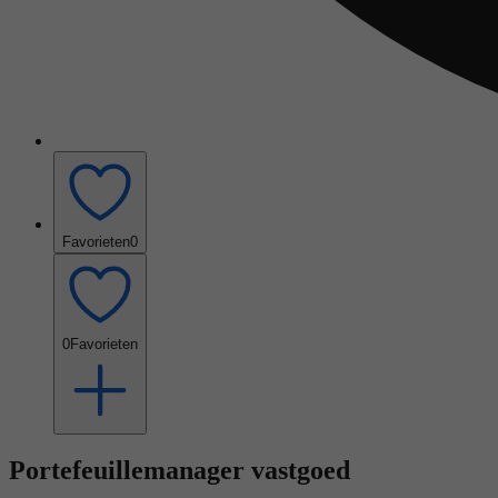
Favorieten
0
0
Favorieten
Portefeuillemanager vastgoed