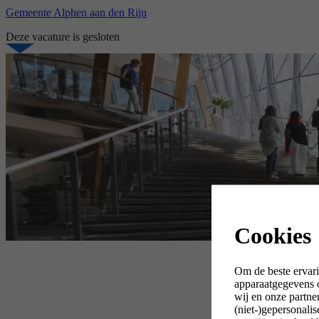
Gemeente Alphen aan den Rijn
Deze vacature is gesloten
Cookies
Om de beste ervari
apparaatgegevens o
wij en onze partne
(niet-)gepersonali