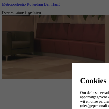
Metropoolregio Rotterdam Den Haag
Deze vacature is gesloten
Cookies
Om de beste ervari
apparaatgegevens o
wij en onze partne
(niet-)gepersonali