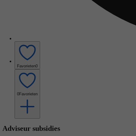
Favorieten
0
0
Favorieten
Adviseur subsidies