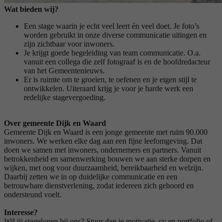
Wat bieden wij?
Een stage waarin je echt veel leert én veel doet. Je foto’s
worden gebruikt in onze diverse communicatie uitingen en
zijn zichtbaar voor inwoners.
Je krijgt goede begeleiding van team communicatie. O.a.
vanuit een collega die zelf fotograaf is en de hoofdredacteur
van het Gemeentenieuws.
Er is ruimte om te groeien, te oefenen en je eigen stijl te
ontwikkelen. Uiteraard krijg je voor je harde werk een
redelijke stagevergoeding.
Over gemeente Dijk en Waard
Gemeente Dijk en Waard is een jonge gemeente met ruim 90.000
inwoners. We werken elke dag aan een fijne leefomgeving. Dat
doen we samen met inwoners, ondernemers en partners. Vanuit
betrokkenheid en samenwerking bouwen we aan sterke dorpen en
wijken, met oog voor duurzaamheid, bereikbaarheid en welzijn.
Daarbij zetten we in op duidelijke communicatie en een
betrouwbare dienstverlening, zodat iedereen zich gehoord en
ondersteund voelt.
Interesse?
Wil jij stagelopen bij ons? Stuur dan je motivatie, cv en portfolio of