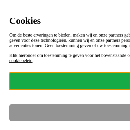
Ga direct naar de content
Cookies
Menu
Om de beste ervaringen te bieden, maken wij en onze partners ge
VACATURES
geven voor deze technologieën, kunnen wij en onze partners perso
ORGANISATIES
advertenties tonen. Geen toestemming geven of uw toestemming i
VOOR WERKGEVERS
Klik hieronder om toestemming te geven voor het bovenstaande of
cookiebeleid
.