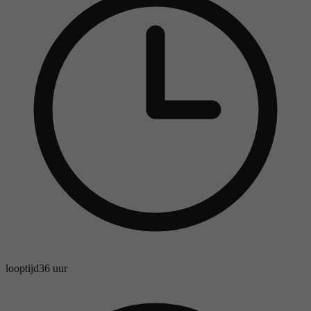
looptijd
36 uur