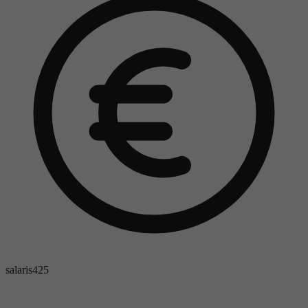
salaris
425