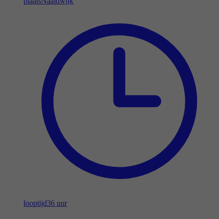
plaats
Naaldwijk
looptijd
36 uur