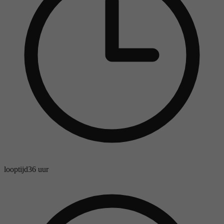
looptijd
36 uur