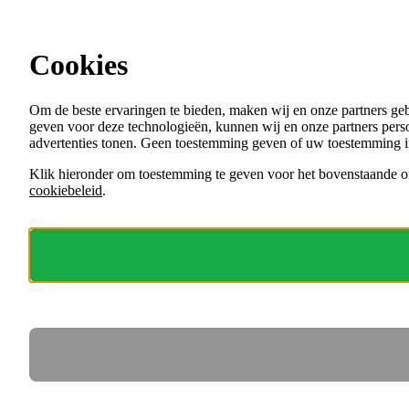
Ga direct naar de content
Cookies
Menu
Om de beste ervaringen te bieden, maken wij en onze partners ge
VACATURES
geven voor deze technologieën, kunnen wij en onze partners perso
ORGANISATIES
advertenties tonen. Geen toestemming geven of uw toestemming i
VOOR WERKGEVERS
Klik hieronder om toestemming te geven voor het bovenstaande of
cookiebeleid
.