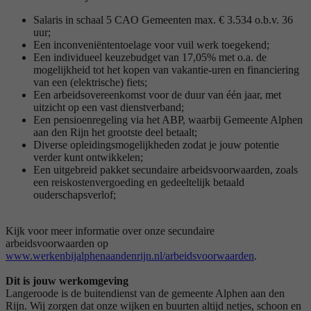
Salaris in schaal 5 CAO Gemeenten max. € 3.534 o.b.v. 36
uur;
Een inconveniëntentoelage voor vuil werk toegekend;
Een individueel keuzebudget van 17,05% met o.a. de
mogelijkheid tot het kopen van vakantie-uren en financiering
van een (elektrische) fiets;
Een arbeidsovereenkomst voor de duur van één jaar, met
uitzicht op een vast dienstverband;
Een pensioenregeling via het ABP, waarbij Gemeente Alphen
aan den Rijn het grootste deel betaalt;
Diverse opleidingsmogelijkheden zodat je jouw potentie
verder kunt ontwikkelen;
Een uitgebreid pakket secundaire arbeidsvoorwaarden, zoals
een reiskostenvergoeding en gedeeltelijk betaald
ouderschapsverlof;
Kijk voor meer informatie over onze secundaire
arbeidsvoorwaarden op
www.werkenbijalphenaandenrijn.nl/arbeidsvoorwaarden
.
Dit is jouw werkomgeving
Langeroode is de buitendienst van de gemeente Alphen aan den
Rijn. Wij zorgen dat onze wijken en buurten altijd netjes, schoon en