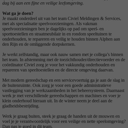
dag bij aan een fijne en veilige leefomgeving.
Wat ga je doen?
Je maakt onderdeel uit van het team Civiel Meldingen & Services,
met als specialisatie speelvoorzieningen. Als vakman
speelvoorzieningen ben je dagelijks op pad om speel- en
sporttoestellen en straatmeubilair in en rondom speeltuinen te
onderhouden, te repareren en veilig te houden binnen Alphen aan
den Rijn en de omliggende dorpskernen.
Je werkt zelfstandig, maar ook nauw samen met je collega’s binnen
het team. In afstemming met de toezichthouder/directievoerder en de
coördinator Civiel zorg je voor het vakkundig onderhouden en
repareren van speeltoestellen en de directe omgeving daarvan.
Met modern gereedschap en een servicevoertuig ga je aan de slag in
de buitenruimte. Ook zorg je voor een goede administratieve
vastlegging van je werkzaamheden in het beheersysteem. Daarnaast
werk je met verschillende gereedschappen en machines en voer je
klein onderhoud hieraan uit. In de winter neem je deel aan de
gladheidsbestrijding.
Werk je graag buiten, steek je graag de handen uit de mouwen en
voel je je verantwoordelijk voor een veilige en nette speelomgeving?
Dan pas je goed in dit team.