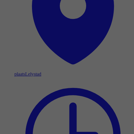
plaats
Lelystad