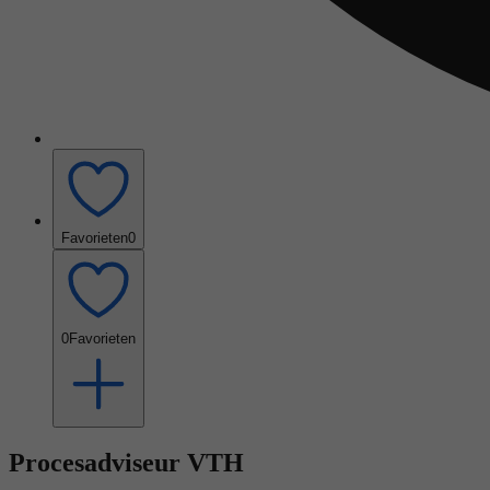
Favorieten
0
0
Favorieten
Procesadviseur VTH