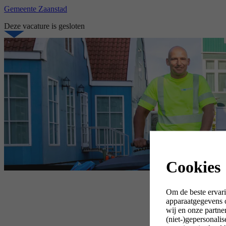
Gemeente Zaanstad
Deze vacature is gesloten
Cookies
Om de beste ervari
apparaatgegevens o
wij en onze partne
(niet-)gepersonali