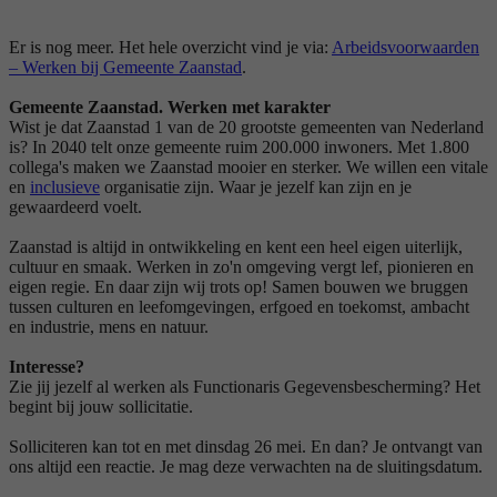
Er is nog meer. Het hele overzicht vind je via:
Arbeidsvoorwaarden
– Werken bij Gemeente Zaanstad
.
Gemeente Zaanstad. Werken met karakter
Wist je dat Zaanstad 1 van de 20 grootste gemeenten van Nederland
is? In 2040 telt onze gemeente ruim 200.000 inwoners. Met 1.800
collega's maken we Zaanstad mooier en sterker. We willen een vitale
en
inclusieve
organisatie zijn. Waar je jezelf kan zijn en je
gewaardeerd voelt.
Zaanstad is altijd in ontwikkeling en kent een heel eigen uiterlijk,
cultuur en smaak. Werken in zo'n omgeving vergt lef, pionieren en
eigen regie. En daar zijn wij trots op! Samen bouwen we bruggen
tussen culturen en leefomgevingen, erfgoed en toekomst, ambacht
en industrie, mens en natuur.
Interesse?
Zie jij jezelf al werken als Functionaris Gegevensbescherming? Het
begint bij jouw sollicitatie.
Solliciteren kan tot en met dinsdag 26 mei. En dan? Je ontvangt van
ons altijd een reactie. Je mag deze verwachten na de sluitingsdatum.