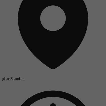
plaats
Zaandam