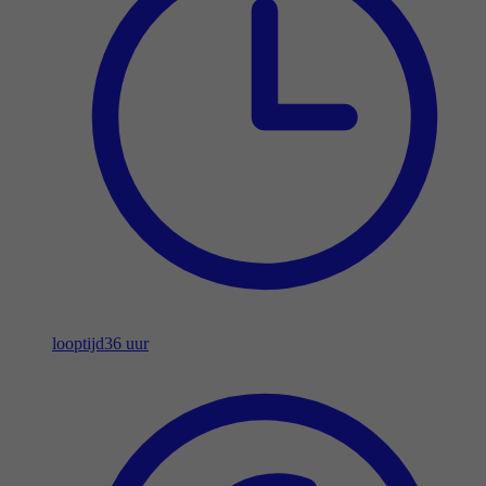
looptijd
36 uur