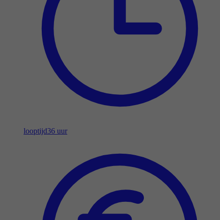
looptijd
36 uur