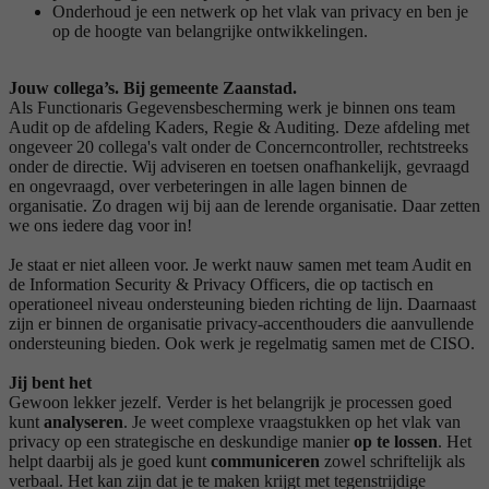
Onderhoud je een netwerk op het vlak van privacy en ben je
op de hoogte van belangrijke ontwikkelingen.
Jouw collega’s. Bij gemeente Zaanstad.
Als Functionaris Gegevensbescherming werk je binnen ons team
Audit op de afdeling Kaders, Regie & Auditing. Deze afdeling met
ongeveer 20 collega's valt onder de Concerncontroller, rechtstreeks
onder de directie. Wij adviseren en toetsen onafhankelijk, gevraagd
en ongevraagd, over verbeteringen in alle lagen binnen de
organisatie. Zo dragen wij bij aan de lerende organisatie. Daar zetten
we ons iedere dag voor in!
Je staat er niet alleen voor. Je werkt nauw samen met team Audit en
de Information Security & Privacy Officers, die op tactisch en
operationeel niveau ondersteuning bieden richting de lijn. Daarnaast
zijn er binnen de organisatie privacy-accenthouders die aanvullende
ondersteuning bieden. Ook werk je regelmatig samen met de CISO.
Jij bent het
Gewoon lekker jezelf. Verder is het belangrijk je processen goed
kunt
analyseren
. Je weet complexe vraagstukken op het vlak van
privacy op een strategische en deskundige manier
op te lossen
. Het
helpt daarbij als je goed kunt
communiceren
zowel schriftelijk als
verbaal. Het kan zijn dat je te maken krijgt met tegenstrijdige