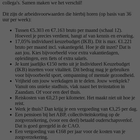
collega's. Samen maken we het verschil!
Dit zijn de arbeidsvoorwaarden die hierbij horen (op basis van 36
uur per week):
Tussen €5.303 en €7.163 bruto per maand (schaal 12).
Hoeveel je precies verdient, hangt af van kennis en ervaring.
17,05% individueel keuzebudget (IKB). Dit is max. €1.221
bruto per maand incl. vakantiegeld. Hoe je dit inzet? Dat is
aan jou. Kies bijvoorbeeld voor extra vakantiedagen,
opleidingen, een fiets of extra salaris.
Je kunt jaarlijks €150 netto uit je Individueel Keuzebudget
(IKB) inzetten voor vitaliteit. Dit bedrag mag je gebruiken
voor bijvoorbeeld sport, ontspanning of mentale gezondheid.
Vrijheid om jouw werkdagen in te delen. Jouw werkplek?
Vanuit ons unieke stadhuis, vlak naast het treinstation in
Zaandam. Of voor een deel thuis.
Reiskosten van €0,23 per kilometer. Het maakt niet uit hoe je
reist.
Werk je thuis? Dan krijg je een vergoeding van €3,25 per dag.
Een pensioen bij het ABP, collectiviteitskorting op de
zorgverzekering, (voor een deel) betaald ouderschapsverlof.
Dat is goed geregeld in de CAO.
Een vergoeding van €168 per jaar voor de kosten van je
zorgverzekering.