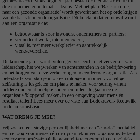
geïntroduceerd. Sinds begin dit jaar bestaat de nieuwe structuur uit
drie domeinen en in totaal 11 teams. Met het plan ‘Basis op orde,
naar een gezonde organisatie’ wordt gewerkt aan het op orde krijgen
van de basis binnen de organisatie. Dit betekent dat gebouwd wordt
aan een organisatie die:
betrouwbaar is voor inwoners, ondernemers en partners;
verbindend werkt, intern en extern;
vitaal is, met meer werkplezier en aantrekkelijk
werkgeverschap.
De komende jaren wordt volop geïnvesteerd in het versterken van
leiderschap, het wegwerken van achterstanden in de bedrijfsvoering
en het borgen van deze verbeteringen in een lerende organisatie. Als
beleidsadviseur stap je in op een uitdagend moment: volledige
zelfsturing is losgelaten om plaats te maken voor sturing vanuit
heldere doelen, duidelijke kaders en rollen. Je gaat mee de
organisatie 'kloppend' maken, in een omgeving waar mens én
resultaat tellen! Lees meer over de visie van Bodegraven- Reeuwijk
in de toekomstvisie.
WAT BRENG JE MEE?
Wij zoeken een stevige persoonlijkheid met een "can-do" mentaliteit
en met oog voor mensen én de dynamiek in een organisatie. Je bent
een ervaren professional die gewend is te opereren in een politiek-