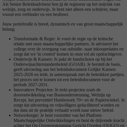
Als Senior Beleidsadviseur ben jij de regisseur op het snijvlak van
welzijn, zorg en onderwijs. Je bent niet alleen een schrijver, maar
vooral een verbinder en een beslisser.
Jouw portefeuille is breed, dynamisch en van groot maatschappelijk
belang:
Transformatie & Regie: Je voert de regie op de kritische
relatie met onze maatschappelijke partners. Je adviseert het
college over de overgang van subsidie- naar inkooprelaties en
zorgt dat we 'in control' komen in onze rol als opdrachtgever.
Onderwijs & Kansen: Je pakt de handschoen op bij het
Onderwijsachterstandenbeleid (GOAB). Je herstelt de basis,
geeft uitvoering aan het beleidsdocument Gelijke Kansen
2025-2026 en leidt, in samenspraak met de betrokken partijen,
het proces om te komen tot een beleidsdocument voor de
periode 2027-2031.
Innovatieve Projecten: Je trekt projecten zoals de
doorontwikkeling van Basisondersteuning, Welzijn op
Recept, het preventief Huisbezoek 70+ en de Papierwinkel. Je
zorgt dat uitvoering en vrijwilligers gefaciliteerd worden en
dat data uit de praktijk vertaald wordt naar nieuw beleid.
Netwerkregie: Je bent voorzitter van het Platform
Maatschappelijke Ontwikkelingen en bent de drijvende kracht
achter het Op Overeenstemming Gericht Overleg (OOGO) en