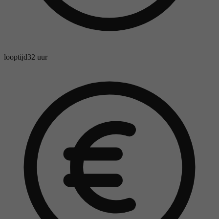
looptijd
32 uur