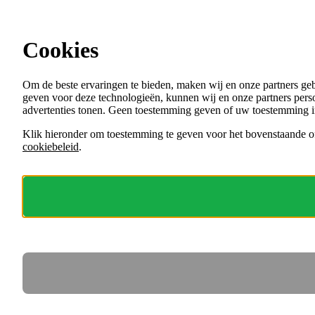
Ga direct naar de content
Cookies
Menu
Om de beste ervaringen te bieden, maken wij en onze partners ge
VACATURES
geven voor deze technologieën, kunnen wij en onze partners perso
ORGANISATIES
advertenties tonen. Geen toestemming geven of uw toestemming i
VOOR WERKGEVERS
Klik hieronder om toestemming te geven voor het bovenstaande of
cookiebeleid
.