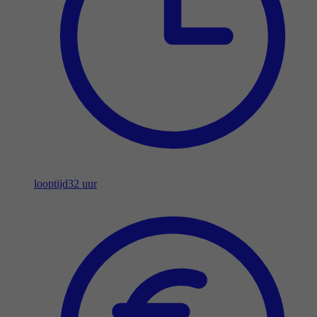
looptijd
32 uur