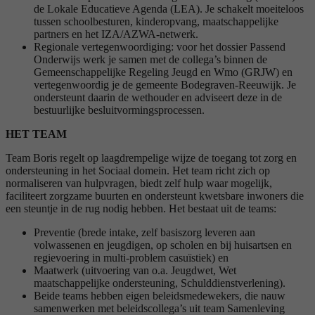
de Lokale Educatieve Agenda (LEA). Je schakelt moeiteloos
tussen schoolbesturen, kinderopvang, maatschappelijke
partners en het IZA/AZWA-netwerk.
Regionale vertegenwoordiging: voor het dossier Passend
Onderwijs werk je samen met de collega’s binnen de
Gemeenschappelijke Regeling Jeugd en Wmo (GRJW) en
vertegenwoordig je de gemeente Bodegraven-Reeuwijk. Je
ondersteunt daarin de wethouder en adviseert deze in de
bestuurlijke besluitvormingsprocessen.
HET TEAM
Team Boris regelt op laagdrempelige wijze de toegang tot zorg en
ondersteuning in het Sociaal domein. Het team richt zich op
normaliseren van hulpvragen, biedt zelf hulp waar mogelijk,
faciliteert zorgzame buurten en ondersteunt kwetsbare inwoners die
een steuntje in de rug nodig hebben. Het bestaat uit de teams:
Preventie (brede intake, zelf basiszorg leveren aan
volwassenen en jeugdigen, op scholen en bij huisartsen en
regievoering in multi-problem casuïstiek) en
Maatwerk (uitvoering van o.a. Jeugdwet, Wet
maatschappelijke ondersteuning, Schulddienstverlening).
Beide teams hebben eigen beleidsmedewekers, die nauw
samenwerken met beleidscollega’s uit team Samenleving