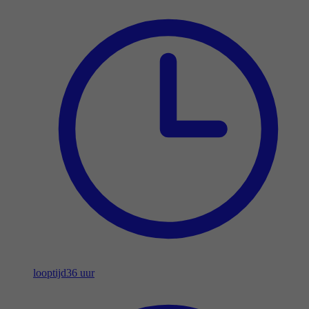
looptijd
36 uur