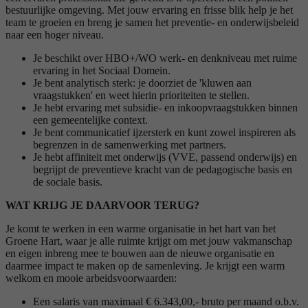
bestuurlijke omgeving. Met jouw ervaring en frisse blik help je het
team te groeien en breng je samen het preventie- en onderwijsbeleid
naar een hoger niveau.
Je beschikt over HBO+/WO werk- en denkniveau met ruime
ervaring in het Sociaal Domein.
Je bent analytisch sterk: je doorziet de 'kluwen aan
vraagstukken' en weet hierin prioriteiten te stellen.
Je hebt ervaring met subsidie- en inkoopvraagstukken binnen
een gemeentelijke context.
Je bent communicatief ijzersterk en kunt zowel inspireren als
begrenzen in de samenwerking met partners.
Je hebt affiniteit met onderwijs (VVE, passend onderwijs) en
begrijpt de preventieve kracht van de pedagogische basis en
de sociale basis.
WAT KRIJG JE DAARVOOR TERUG?
Je komt te werken in een warme organisatie in het hart van het
Groene Hart, waar je alle ruimte krijgt om met jouw vakmanschap
en eigen inbreng mee te bouwen aan de nieuwe organisatie en
daarmee impact te maken op de samenleving. Je krijgt een warm
welkom en mooie arbeidsvoorwaarden:
Een salaris van maximaal € 6.343,00,- bruto per maand o.b.v.