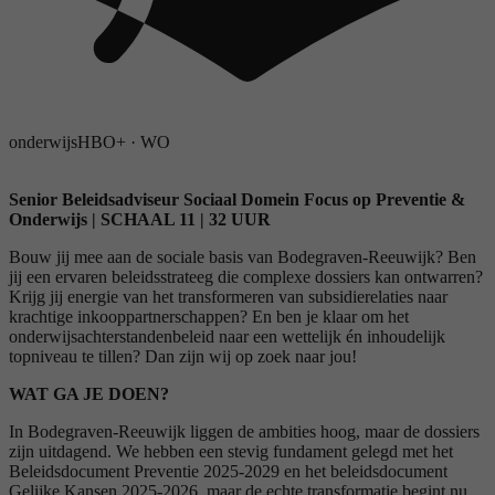
onderwijs
HBO+
·
WO
Senior Beleidsadviseur Sociaal Domein Focus op Preventie &
Onderwijs | SCHAAL 11 | 32 UUR
Bouw jij mee aan de sociale basis van Bodegraven-Reeuwijk? Ben
jij een ervaren beleidsstrateeg die complexe dossiers kan ontwarren?
Krijg jij energie van het transformeren van subsidierelaties naar
krachtige inkooppartnerschappen? En ben je klaar om het
onderwijsachterstandenbeleid naar een wettelijk én inhoudelijk
topniveau te tillen? Dan zijn wij op zoek naar jou!
WAT GA JE DOEN?
In Bodegraven-Reeuwijk liggen de ambities hoog, maar de dossiers
zijn uitdagend. We hebben een stevig fundament gelegd met het
Beleidsdocument Preventie 2025-2029 en het beleidsdocument
Gelijke Kansen 2025-2026, maar de echte transformatie begint nu.