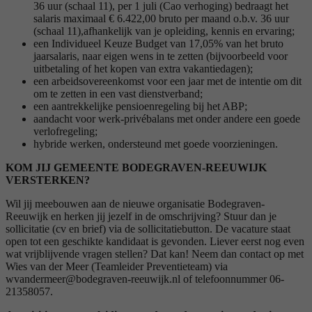
36 uur (schaal 11), per 1 juli (Cao verhoging) bedraagt het
salaris maximaal € 6.422,00 bruto per maand o.b.v. 36 uur
(schaal 11),afhankelijk van je opleiding, kennis en ervaring;
een Individueel Keuze Budget van 17,05% van het bruto
jaarsalaris, naar eigen wens in te zetten (bijvoorbeeld voor
uitbetaling of het kopen van extra vakantiedagen);
een arbeidsovereenkomst voor een jaar met de intentie om dit
om te zetten in een vast dienstverband;
een aantrekkelijke pensioenregeling bij het ABP;
aandacht voor werk-privébalans met onder andere een goede
verlofregeling;
hybride werken, ondersteund met goede voorzieningen.
KOM JIJ GEMEENTE BODEGRAVEN-REEUWIJK
VERSTERKEN?
Wil jij meebouwen aan de nieuwe organisatie Bodegraven-
Reeuwijk en herken jij jezelf in de omschrijving? Stuur dan je
sollicitatie (cv en brief) via de sollicitatiebutton. De vacature staat
open tot een geschikte kandidaat is gevonden. Liever eerst nog even
wat vrijblijvende vragen stellen? Dat kan! Neem dan contact op met
Wies van der Meer (Teamleider Preventieteam) via
wvandermeer@bodegraven-reeuwijk.nl of telefoonnummer 06-
21358057.