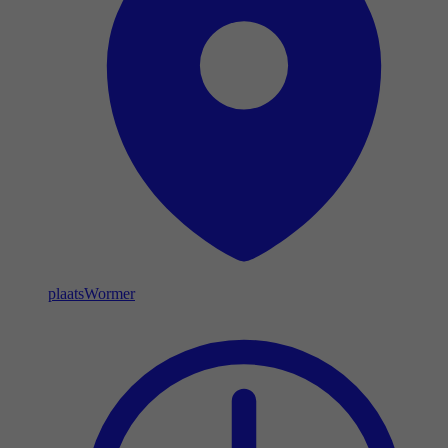
plaats
Wormer