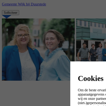
Gemeente Wijk bij Duurstede
Solliciteer
Cookies
Om de beste ervari
apparaatgegevens o
wij en onze partne
(niet-)gepersonali