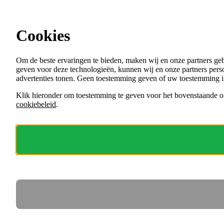
Ga direct naar de content
Cookies
Menu
Om de beste ervaringen te bieden, maken wij en onze partners ge
VACATURES
geven voor deze technologieën, kunnen wij en onze partners perso
ORGANISATIES
advertenties tonen. Geen toestemming geven of uw toestemming i
VOOR WERKGEVERS
Klik hieronder om toestemming te geven voor het bovenstaande of
cookiebeleid
.