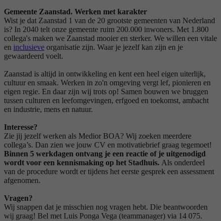
Gemeente Zaanstad. Werken met karakter
Wist je dat Zaanstad 1 van de 20 grootste gemeenten van Nederland
is? In 2040 telt onze gemeente ruim 200.000 inwoners. Met 1.800
collega's maken we Zaanstad mooier en sterker. We willen een vitale
en
inclusieve
organisatie zijn. Waar je jezelf kan zijn en je
gewaardeerd voelt.
Zaanstad is altijd in ontwikkeling en kent een heel eigen uiterlijk,
cultuur en smaak. Werken in zo'n omgeving vergt lef, pionieren en
eigen regie. En daar zijn wij trots op! Samen bouwen we bruggen
tussen culturen en leefomgevingen, erfgoed en toekomst, ambacht
en industrie, mens en natuur.
Interesse?
Zie jij jezelf werken als Medior BOA? Wij zoeken meerdere
collega’s. Dan zien we jouw CV en motivatiebrief graag tegemoet!
Binnen 5 werkdagen ontvang je een reactie of je uitgenodigd
wordt voor een kennismaking op het Stadhuis.
Als onderdeel
van de procedure wordt er tijdens het eerste gesprek een assessment
afgenomen.
Vragen?
Wij snappen dat je misschien nog vragen hebt. Die beantwoorden
wij graag! Bel met Luis Ponga Vega (teammanager) via 14 075.