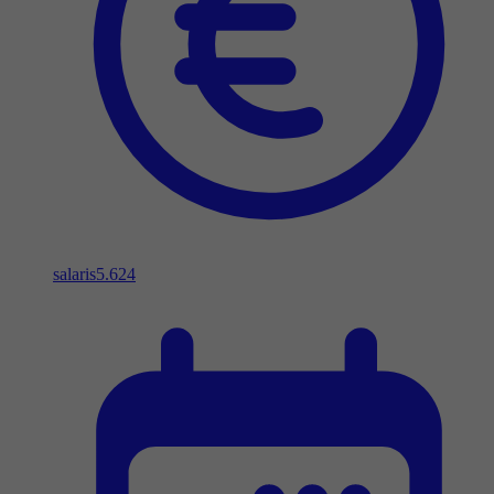
salaris
5.624