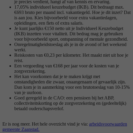
je precies verdient, hangt af van kennis en ervaring.
17,05% individueel keuzebudget (IKB). Dit bedraagt max.
€693 bruto per maand incl. vakantiegeld. Hoe je dit inzet? Dat
is aan jou. Kies bijvoorbeeld voor extra vakantiedagen,
opleidingen, een fiets of extra salaris.
Je kunt jaarlijks €150 netto uit je Individueel Keuzebudget
(IKB) inzetten voor vitaliteit. Dit bedrag mag je gebruiken
voor bijvoorbeeld sport, ontspanning of mentale gezondheid.
Onregelmatigheidstoeslag als je in de avond of het weekend
werkt.
Reiskosten van €0,23 per kilometer. Het maakt niet uit hoe je
reist.
Een vergoeding van €168 per jaar voor de kosten van je
zorgverzekering.
Het kan voorkomen dat je te maken krijgt met
omstandigheden die zwaar, onaangenaam of gevaarlijk zijn.
Dan kom je in aanmerking voor een brutotoeslag van 10-15%
van je uurloon.
Goed geregeld in de CAO: een pensioen bij het ABP,
collectiviteitskorting op de zorgverzekering en (gedeeltelijk)
betaald ouderschapsverlof.
Er is nog meer. Het hele overzicht vind je via:
arbeidsvoorwaarden
gemeente Zaanstad.