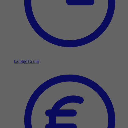
looptijd
16 uur