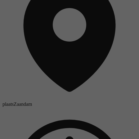
plaats
Zaandam