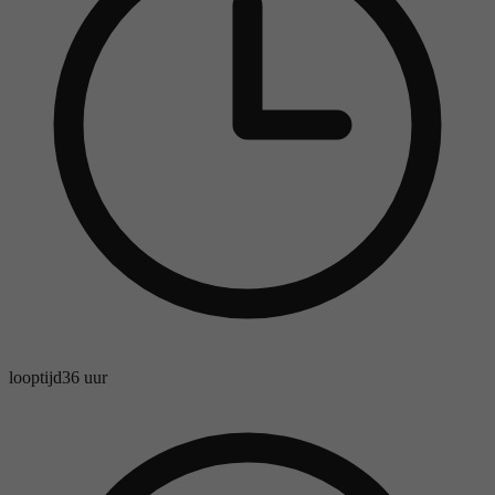
looptijd
36 uur