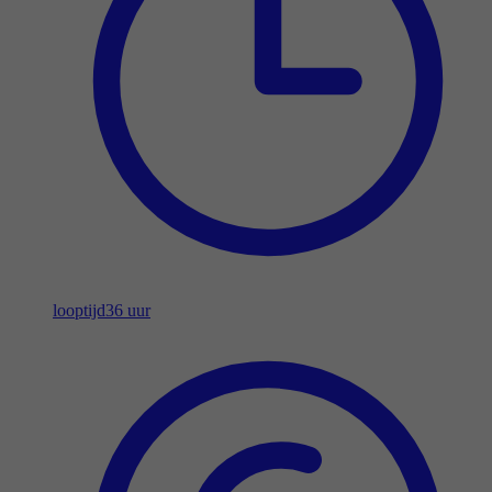
looptijd
36 uur