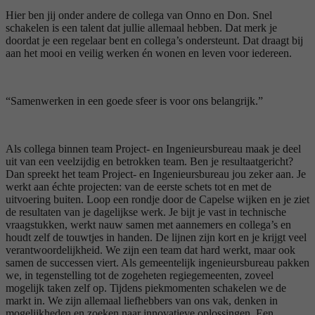
Hier ben jij onder andere de collega van Onno en Don. Snel
schakelen is een talent dat jullie allemaal hebben. Dat merk je
doordat je een regelaar bent en collega’s ondersteunt. Dat draagt bij
aan het mooi en veilig werken én wonen en leven voor iedereen.
“Samenwerken in een goede sfeer is voor ons belangrijk.”
Als collega binnen team Project- en Ingenieursbureau maak je deel
uit van een veelzijdig en betrokken team. Ben je resultaatgericht?
Dan spreekt het team Project- en Ingenieursbureau jou zeker aan. Je
werkt aan échte projecten: van de eerste schets tot en met de
uitvoering buiten. Loop een rondje door de Capelse wijken en je ziet
de resultaten van je dagelijkse werk. Je bijt je vast in technische
vraagstukken, werkt nauw samen met aannemers en collega’s en
houdt zelf de touwtjes in handen. De lijnen zijn kort en je krijgt veel
verantwoordelijkheid. We zijn een team dat hard werkt, maar ook
samen de successen viert. Als gemeentelijk ingenieursbureau pakken
we, in tegenstelling tot de zogeheten regiegemeenten, zoveel
mogelijk taken zelf op. Tijdens piekmomenten schakelen we de
markt in. We zijn allemaal liefhebbers van ons vak, denken in
mogelijkheden en zoeken naar innovatieve oplossingen. Een