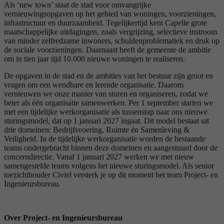
Als ‘new town’ staat de stad voor omvangrijke
vernieuwingsopgaven op het gebied van woningen, voorzieningen,
infrastructuur en duurzaamheid. Tegelijkertijd kent Capelle grote
maatschappelijke uitdagingen, zoals vergrijzing, selectieve instroom
van minder zelfredzame inwoners, schuldenproblematiek en druk op
de sociale voorzieningen. Daarnaast heeft de gemeente de ambitie
om in tien jaar tijd 10.000 nieuwe woningen te realiseren.
De opgaven in de stad en de ambities van het bestuur zijn groot en
vragen om een wendbare en lerende organisatie. Daarom
vernieuwen we onze manier van sturen en organiseren, zodat we
beter als één organisatie samenwerken. Per 1 september starten we
met een tijdelijke werkorganisatie als tussenstap naar ons nieuwe
sturingsmodel, dat op 1 januari 2027 ingaat. Dit model bestaat uit
drie domeinen: Bedrijfsvoering, Ruimte én Samenleving &
Veiligheid. In de tijdelijke werkorganisatie worden de bestaande
teams ondergebracht binnen deze domeinen en aangestuurd door de
concerndirectie. Vanaf 1 januari 2027 werken we met nieuw
samengestelde teams volgens het nieuwe sturingsmodel. Als senior
toezichthouder Civiel versterk je op dit moment het team Project- en
Ingenieursbureau.
Over Project- en Ingenieursbureau