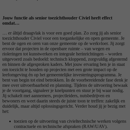
Jouw functie als senior toezichthouder Civiel heeft effect
omdat…
… er áltijd draagvlak is voor een goed plan. Zo zorg jij als senior
toezichthouder Civiel voor een toegankelijke en open gemeente. Je
bent de ogen en oren van onze gemeente op de werkvloer. Jij zorgt
ervoor dat projecten in de openbare ruimte – van wegen en
rioleringen tot kunstwerken en integrale herinrichtingen – worden
uitgevoerd zoals bedoeld: technisch kloppend, zorgvuldig afgestemd
en binnen de afgesproken kaders. Met jouw ervaring ben je in staat
om toezicht te houden op projecten met een grote impact op de
leefomgeving én op het gemeentelijke investeringsprogramma. Je
bent van begin tot eind betrokken. In de voorbereidende fase denk je
mee over uitvoerbaarheid en planning. Tijdens de uitvoering bewaak
je de voortgang, signaleer je knelpunten en stuur je bij waar nodig.
Jij schakelt met aannemers, projectleiders, nutsbedrijven en
bewoners en weet daarin steeds de juiste toon te treffen: zakelijk en
duidelijk, maar altijd oplossingsgericht. Verder houd jij je bezig met
het:
toezien op de uitvoering van civieltechnische werken volgens
contractuele en technische afspraken (RAW/UAV).