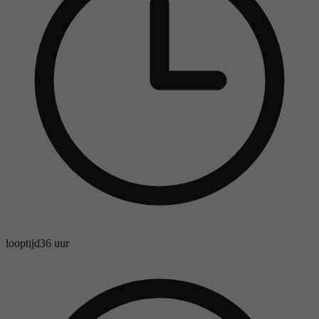
looptijd
36 uur