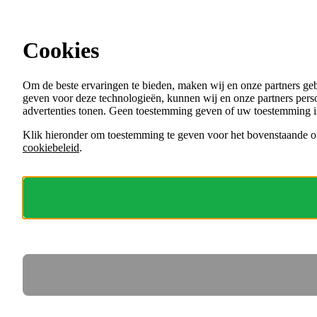
Ga direct naar de content
Cookies
Menu
Om de beste ervaringen te bieden, maken wij en onze partners ge
VACATURES
geven voor deze technologieën, kunnen wij en onze partners perso
ORGANISATIES
advertenties tonen. Geen toestemming geven of uw toestemming i
VOOR WERKGEVERS
Klik hieronder om toestemming te geven voor het bovenstaande of
cookiebeleid
.