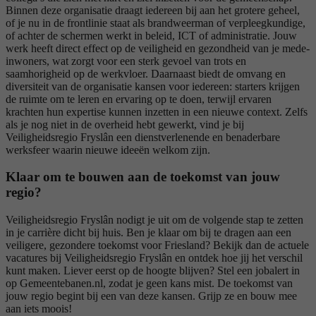
Binnen deze organisatie draagt iedereen bij aan het grotere geheel,
of je nu in de frontlinie staat als brandweerman of verpleegkundige,
of achter de schermen werkt in beleid, ICT of administratie. Jouw
werk heeft direct effect op de veiligheid en gezondheid van je mede-
inwoners, wat zorgt voor een sterk gevoel van trots en
saamhorigheid op de werkvloer. Daarnaast biedt de omvang en
diversiteit van de organisatie kansen voor iedereen: starters krijgen
de ruimte om te leren en ervaring op te doen, terwijl ervaren
krachten hun expertise kunnen inzetten in een nieuwe context. Zelfs
als je nog niet in de overheid hebt gewerkt, vind je bij
Veiligheidsregio Fryslân een dienstverlenende en benaderbare
werksfeer waarin nieuwe ideeën welkom zijn.
Klaar om te bouwen aan de toekomst van jouw
regio?
Veiligheidsregio Fryslân nodigt je uit om de volgende stap te zetten
in je carrière dicht bij huis. Ben je klaar om bij te dragen aan een
veiligere, gezondere toekomst voor Friesland? Bekijk dan de actuele
vacatures bij Veiligheidsregio Fryslân en ontdek hoe jij het verschil
kunt maken. Liever eerst op de hoogte blijven? Stel een jobalert in
op Gemeentebanen.nl, zodat je geen kans mist. De toekomst van
jouw regio begint bij een van deze kansen. Grijp ze en bouw mee
aan iets moois!