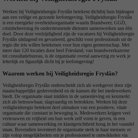
Werken bij Veiligheidsregio Fryslân betekent dichtbij huis bijdragen
aan een veilige en gezonde leefomgeving. Veiligheidsregio Fryslân
is een energieke overheidsorganisatie waarin Brandweer, GGD,
crisisbeheersing én ondersteunende diensten samenwerken aan één
doel. Door deze veelzijdigheid zijn de vacatures bij Veiligheidsregio
Fryslân uitdagend en gevarieerd, geschikt voor professionals uit de
regio die iets willen betekenen voor hun eigen gemeenschap. Met
meer dan 120 locaties door heel Friesland, van brandweerkazerne
tot consultatiebureau, is de organisatie overal aanwezig en werk je
letterlijk en figuurlijk dicht bij je leefomgeving!
Waarom werken bij Veiligheidsregio Fryslân?
Veiligheidsregio Fryslân onderscheidt zich als werkgever door zijn
maatschappelijke gedrevenheid en de kansen die het medewerkers
biedt. De organisatie staat midden in de samenleving en kenmerkt
zich als betrouwbaar, slagvaardig en betrokken. Werken bij deze
veiligheidsregio betekent deel uitmaken van een positieve, vitale
organisatie die constant in beweging is. Medewerkers krijgen veel
vertrouwen en vrijheid om hun werk zelf vorm te geven, in een
cultuur waar samenwerking en klantgerichtheid hoog in het vaandel
staan. Bovendien investeert de organisatie sterk in haar mensen: er
zijn volop mogelijkheden om je professioneel te ontwikkelen via