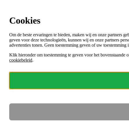
Ga direct naar de content
Cookies
Menu
Om de beste ervaringen te bieden, maken wij en onze partners ge
VACATURES
geven voor deze technologieën, kunnen wij en onze partners perso
ORGANISATIES
advertenties tonen. Geen toestemming geven of uw toestemming i
VOOR WERKGEVERS
Klik hieronder om toestemming te geven voor het bovenstaande of
cookiebeleid
.