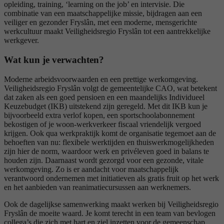
opleiding, training, ‘learning on the job’ en intervisie. Die
combinatie van een maatschappelijke missie, bijdragen aan een
veiliger en gezonder Fryslân, met een moderne, mensgerichte
werkcultuur maakt Veiligheidsregio Fryslân tot een aantrekkelijke
werkgever.
Wat kun je verwachten?
Moderne arbeidsvoorwaarden en een prettige werkomgeving.
Veiligheidsregio Fryslân volgt de gemeentelijke CAO, wat betekent
dat zaken als een goed pensioen en een maandelijks Individueel
Keuzebudget (IKB) uitstekend zijn geregeld. Met dit IKB kun je
bijvoorbeeld extra verlof kopen, een sportschoolabonnement
bekostigen of je woon-werkverkeer fiscaal vriendelijk vergoed
krijgen. Ook qua werkpraktijk komt de organisatie tegemoet aan de
behoeften van nu: flexibele werktijden en thuiswerkmogelijkheden
zijn hier de norm, waardoor werk en privéleven goed in balans te
houden zijn. Daarnaast wordt gezorgd voor een gezonde, vitale
werkomgeving. Zo is er aandacht voor maatschappelijk
verantwoord ondernemen met initiatieven als gratis fruit op het werk
en het aanbieden van reanimatiecursussen aan werknemers.
Ook de dagelijkse samenwerking maakt werken bij Veiligheidsregio
Fryslân de moeite waard. Je komt terecht in een team van bevlogen
collega’s die zich met hart en ziel inzetten voor de gemeenschap.