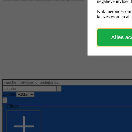
negatieve invloed 
Klik hieronder om
keuzes worden alle
Alles a
Locatie
Filters