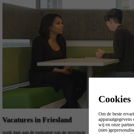
Cookies
Om de beste ervari
Vacatures in Friesland
apparaatgegevens o
wij en onze partne
(niet-)gepersonali
werk mee aan de toekomst van de provincie