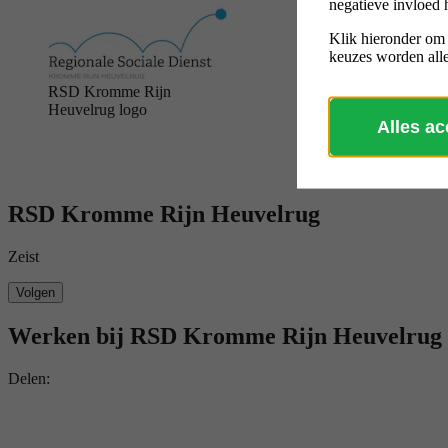
negatieve invloed 
Klik hieronder om
keuzes worden alle
RSD Kromme Rijn
Heuvelrug logo
Alles a
RSD Kromme Rijn Heuvelrug
Zeist
Volgen
Werken bij RSD Kromme Rijn Heuvelrug
Delen: