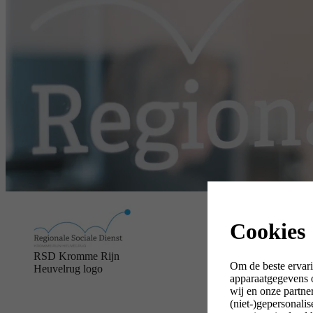
Cookies
RSD Kromme Rijn
Om de beste ervari
Heuvelrug logo
apparaatgegevens o
wij en onze partne
(niet-)gepersonali