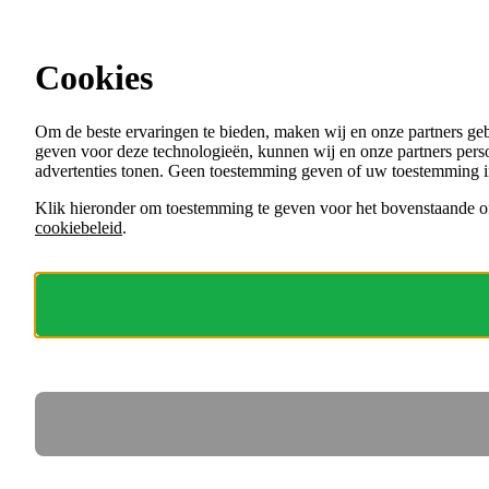
Ga direct naar de content
Cookies
Menu
Om de beste ervaringen te bieden, maken wij en onze partners ge
VACATURES
geven voor deze technologieën, kunnen wij en onze partners perso
ORGANISATIES
advertenties tonen. Geen toestemming geven of uw toestemming i
VOOR WERKGEVERS
Klik hieronder om toestemming te geven voor het bovenstaande of
cookiebeleid
.