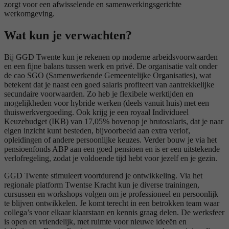
zorgt voor een afwisselende en samenwerkingsgerichte
werkomgeving.
Wat kun je verwachten?
Bij GGD Twente kun je rekenen op moderne arbeidsvoorwaarden
en een fijne balans tussen werk en privé. De organisatie valt onder
de cao SGO (Samenwerkende Gemeentelijke Organisaties), wat
betekent dat je naast een goed salaris profiteert van aantrekkelijke
secundaire voorwaarden. Zo heb je flexibele werktijden en
mogelijkheden voor hybride werken (deels vanuit huis) met een
thuiswerkvergoeding. Ook krijg je een royaal Individueel
Keuzebudget (IKB) van 17,05% bovenop je brutosalaris, dat je naar
eigen inzicht kunt besteden, bijvoorbeeld aan extra verlof,
opleidingen of andere persoonlijke keuzes. Verder bouw je via het
pensioenfonds ABP aan een goed pensioen en is er een uitstekende
verlofregeling, zodat je voldoende tijd hebt voor jezelf en je gezin.
GGD Twente stimuleert voortdurend je ontwikkeling. Via het
regionale platform Twentse Kracht kun je diverse trainingen,
cursussen en workshops volgen om je professioneel en persoonlijk
te blijven ontwikkelen. Je komt terecht in een betrokken team waar
collega’s voor elkaar klaarstaan en kennis graag delen. De werksfeer
is open en vriendelijk, met ruimte voor nieuwe ideeën en