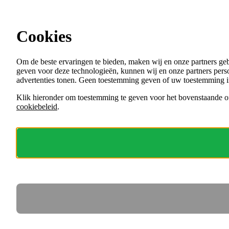
Ga direct naar de content
Cookies
Menu
Om de beste ervaringen te bieden, maken wij en onze partners ge
VACATURES
geven voor deze technologieën, kunnen wij en onze partners perso
ORGANISATIES
advertenties tonen. Geen toestemming geven of uw toestemming i
VOOR WERKGEVERS
Klik hieronder om toestemming te geven voor het bovenstaande of
cookiebeleid
.