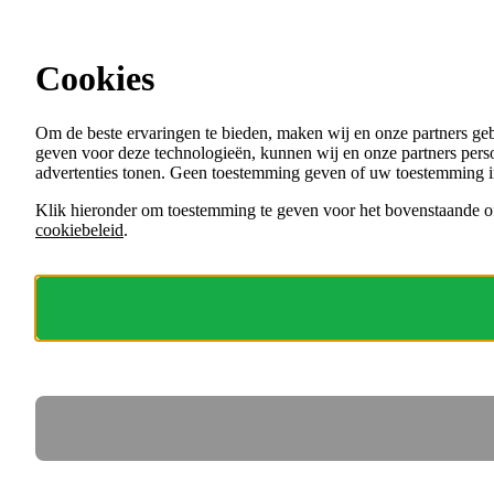
Ga direct naar de content
Cookies
Menu
Om de beste ervaringen te bieden, maken wij en onze partners ge
VACATURES
geven voor deze technologieën, kunnen wij en onze partners perso
ORGANISATIES
advertenties tonen. Geen toestemming geven of uw toestemming i
VOOR WERKGEVERS
Klik hieronder om toestemming te geven voor het bovenstaande of
cookiebeleid
.