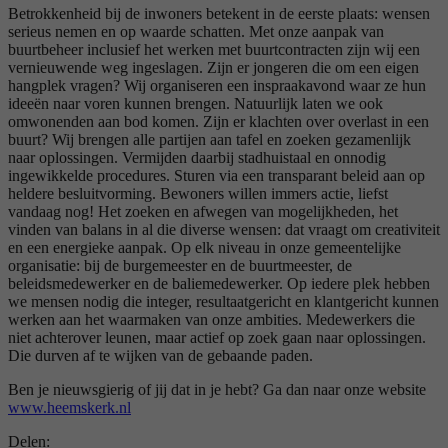
Betrokkenheid bij de inwoners betekent in de eerste plaats: wensen
serieus nemen en op waarde schatten. Met onze aanpak van
buurtbeheer inclusief het werken met buurtcontracten zijn wij een
vernieuwende weg ingeslagen. Zijn er jongeren die om een eigen
hangplek vragen? Wij organiseren een inspraakavond waar ze hun
ideeën naar voren kunnen brengen. Natuurlijk laten we ook
omwonenden aan bod komen. Zijn er klachten over overlast in een
buurt? Wij brengen alle partijen aan tafel en zoeken gezamenlijk
naar oplossingen. Vermijden daarbij stadhuistaal en onnodig
ingewikkelde procedures. Sturen via een transparant beleid aan op
heldere besluitvorming. Bewoners willen immers actie, liefst
vandaag nog! Het zoeken en afwegen van mogelijkheden, het
vinden van balans in al die diverse wensen: dat vraagt om creativiteit
en een energieke aanpak. Op elk niveau in onze gemeentelijke
organisatie: bij de burgemeester en de buurtmeester, de
beleidsmedewerker en de baliemedewerker. Op iedere plek hebben
we mensen nodig die integer, resultaatgericht en klantgericht kunnen
werken aan het waarmaken van onze ambities. Medewerkers die
niet achterover leunen, maar actief op zoek gaan naar oplossingen.
Die durven af te wijken van de gebaande paden.
Ben je nieuwsgierig of jij dat in je hebt? Ga dan naar onze website
www.heemskerk.nl
Delen: