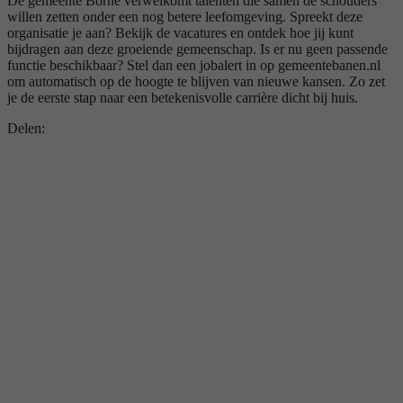
De gemeente Borne verwelkomt talenten die samen de schouders
willen zetten onder een nog betere leefomgeving. Spreekt deze
organisatie je aan? Bekijk de vacatures en ontdek hoe jij kunt
bijdragen aan deze groeiende gemeenschap. Is er nu geen passende
functie beschikbaar? Stel dan een jobalert in op gemeentebanen.nl
om automatisch op de hoogte te blijven van nieuwe kansen. Zo zet
je de eerste stap naar een betekenisvolle carrière dicht bij huis.
Delen: