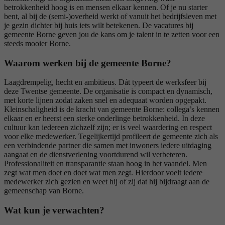
betrokkenheid hoog is en mensen elkaar kennen. Of je nu starter
bent, al bij de (semi-)overheid werkt of vanuit het bedrijfsleven met
je gezin dichter bij huis iets wilt betekenen. De vacatures bij
gemeente Borne geven jou de kans om je talent in te zetten voor een
steeds mooier Borne.
Waarom werken bij de gemeente Borne?
Laagdrempelig, hecht en ambitieus. Dát typeert de werksfeer bij
deze Twentse gemeente. De organisatie is compact en dynamisch,
met korte lijnen zodat zaken snel en adequaat worden opgepakt.
Kleinschaligheid is de kracht van gemeente Borne: collega’s kennen
elkaar en er heerst een sterke onderlinge betrokkenheid. In deze
cultuur kan iedereen zichzelf zijn; er is veel waardering en respect
voor elke medewerker. Tegelijkertijd profileert de gemeente zich als
een verbindende partner die samen met inwoners iedere uitdaging
aangaat en de dienstverlening voortdurend wil verbeteren.
Professionaliteit en transparantie staan hoog in het vaandel. Men
zegt wat men doet en doet wat men zegt. Hierdoor voelt iedere
medewerker zich gezien en weet hij of zij dat hij bijdraagt aan de
gemeenschap van Borne.
Wat kun je verwachten?