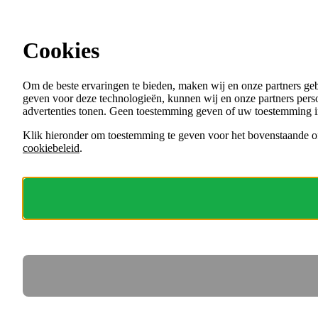
Ga direct naar de content
Cookies
Menu
Om de beste ervaringen te bieden, maken wij en onze partners ge
VACATURES
geven voor deze technologieën, kunnen wij en onze partners perso
ORGANISATIES
advertenties tonen. Geen toestemming geven of uw toestemming i
VOOR WERKGEVERS
Klik hieronder om toestemming te geven voor het bovenstaande of
cookiebeleid
.