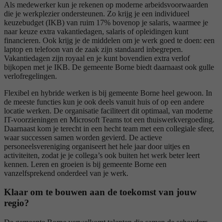
Als medewerker kun je rekenen op moderne arbeidsvoorwaarden
die je werkplezier ondersteunen. Zo krijg je een individueel
keuzebudget (IKB) van ruim 17% bovenop je salaris, waarmee je
naar keuze extra vakantiedagen, salaris of opleidingen kunt
financieren. Ook krijg je de middelen om je werk goed te doen: een
laptop en telefoon van de zaak zijn standaard inbegrepen.
Vakantiedagen zijn royaal en je kunt bovendien extra verlof
bijkopen met je IKB. De gemeente Borne biedt daarnaast ook gulle
verlofregelingen.
Flexibel en hybride werken is bij gemeente Borne heel gewoon. In
de meeste functies kun je ook deels vanuit huis of op een andere
locatie werken. De organisatie faciliteert dit optimaal, van moderne
IT-voorzieningen en Microsoft Teams tot een thuiswerkvergoeding.
Daarnaast kom je terecht in een hecht team met een collegiale sfeer,
waar successen samen worden gevierd. De actieve
personeelsvereniging organiseert het hele jaar door uitjes en
activiteiten, zodat je je collega’s ook buiten het werk beter leert
kennen. Leren en groeien is bij gemeente Borne een
vanzelfsprekend onderdeel van je werk.
Klaar om te bouwen aan de toekomst van jouw
regio?