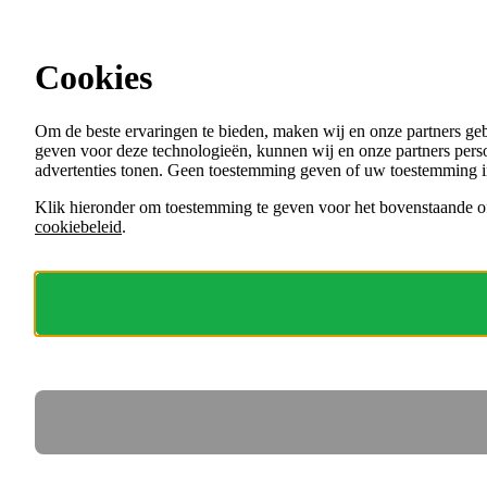
Ga direct naar de content
Cookies
Menu
Om de beste ervaringen te bieden, maken wij en onze partners ge
VACATURES
geven voor deze technologieën, kunnen wij en onze partners perso
ORGANISATIES
advertenties tonen. Geen toestemming geven of uw toestemming i
VOOR WERKGEVERS
Klik hieronder om toestemming te geven voor het bovenstaande of
cookiebeleid
.