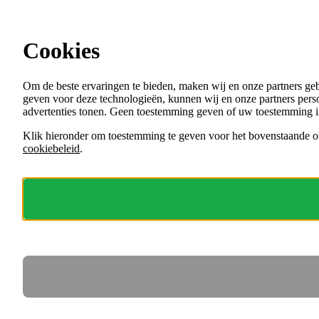
Ga direct naar de content
Cookies
Menu
Om de beste ervaringen te bieden, maken wij en onze partners ge
VACATURES
geven voor deze technologieën, kunnen wij en onze partners perso
ORGANISATIES
advertenties tonen. Geen toestemming geven of uw toestemming i
VOOR WERKGEVERS
Klik hieronder om toestemming te geven voor het bovenstaande of
cookiebeleid
.