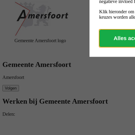
negatieve invloed 
Klik hieronder om
keuzes worden alle
Alles a
Gemeente Amersfoort logo
Gemeente Amersfoort
Amersfoort
Volgen
Werken bij Gemeente Amersfoort
Delen: