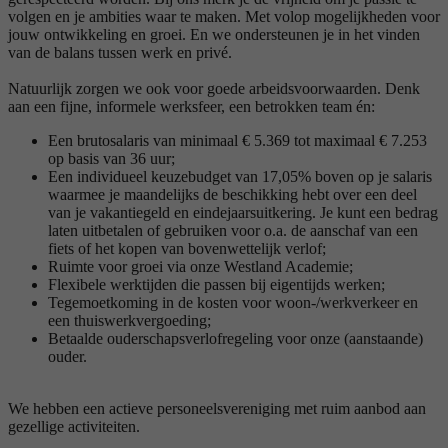
volgen en je ambities waar te maken. Met volop mogelijkheden voor
jouw ontwikkeling en groei. En we ondersteunen je in het vinden
van de balans tussen werk en privé.
Natuurlijk zorgen we ook voor goede arbeidsvoorwaarden. Denk
aan een fijne, informele werksfeer, een betrokken team én:
Een brutosalaris van minimaal € 5.369 tot maximaal € 7.253
op basis van 36 uur;
Een individueel keuzebudget van 17,05% boven op je salaris
waarmee je maandelijks de beschikking hebt over een deel
van je vakantiegeld en eindejaarsuitkering. Je kunt een bedrag
laten uitbetalen of gebruiken voor o.a. de aanschaf van een
fiets of het kopen van bovenwettelijk verlof;
Ruimte voor groei via onze Westland Academie;
Flexibele werktijden die passen bij eigentijds werken;
Tegemoetkoming in de kosten voor woon-/werkverkeer en
een thuiswerkvergoeding;
Betaalde ouderschapsverlofregeling voor onze (aanstaande)
ouder.
We hebben een actieve personeelsvereniging met ruim aanbod aan
gezellige activiteiten.