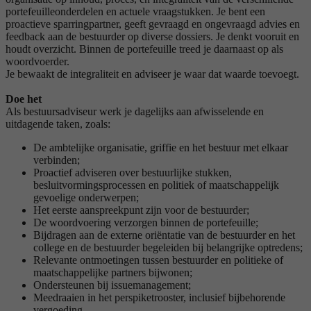
portefeuilleonderdelen en actuele vraagstukken. Je bent een
proactieve sparringpartner, geeft gevraagd en ongevraagd advies en
feedback aan de bestuurder op diverse dossiers. Je denkt vooruit en
houdt overzicht. Binnen de portefeuille treed je daarnaast op als
woordvoerder.
Je bewaakt de integraliteit en adviseer je waar dat waarde toevoegt.
Doe het
Als bestuursadviseur werk je dagelijks aan afwisselende en
uitdagende taken, zoals:
De ambtelijke organisatie, griffie en het bestuur met elkaar
verbinden;
Proactief adviseren over bestuurlijke stukken,
besluitvormingsprocessen en politiek of maatschappelijk
gevoelige onderwerpen;
Het eerste aanspreekpunt zijn voor de bestuurder;
De woordvoering verzorgen binnen de portefeuille;
Bijdragen aan de externe oriëntatie van de bestuurder en het
college en de bestuurder begeleiden bij belangrijke optredens;
Relevante ontmoetingen tussen bestuurder en politieke of
maatschappelijke partners bijwonen;
Ondersteunen bij issuemanagement;
Meedraaien in het perspiketrooster, inclusief bijbehorende
vergoeding.