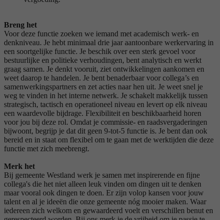
Breng het
Voor deze functie zoeken we iemand met academisch werk- en
denkniveau. Je hebt minimaal drie jaar aantoonbare werkervaring in
een soortgelijke functie. Je beschik over een sterk gevoel voor
bestuurlijke en politieke verhoudingen, bent analytisch en werkt
graag samen. Je denkt vooruit, ziet ontwikkelingen aankomen en
weet daarop te handelen. Je bent benaderbaar voor collega’s en
samenwerkingspartners en zet acties naar hen uit. Je weet snel je
weg te vinden in het interne netwerk. Je schakelt makkelijk tussen
strategisch, tactisch en operationeel niveau en levert op elk niveau
een waardevolle bijdrage. Flexibiliteit en beschikbaarheid horen
voor jou bij deze rol. Omdat je commissie- en raadsvergaderingen
bijwoont, begrijp je dat dit geen 9-tot-5 functie is. Je bent dan ook
bereid en in staat om flexibel om te gaan met de werktijden die deze
functie met zich meebrengt.
Merk het
Bij gemeente Westland werk je samen met inspirerende en fijne
collega's die het niet alleen leuk vinden om dingen uit te denken
maar vooral ook dingen te doen. Er zijn volop kansen voor jouw
talent en al je ideeën die onze gemeente nóg mooier maken. Waar
iedereen zich welkom en gewaardeerd voelt en verschillen benut en
gerespecteerd worden. Bij ons merk je de vrijheid om je passie te