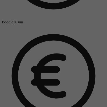
looptijd
36 uur