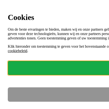
Ga direct naar de content
Cookies
Menu
Om de beste ervaringen te bieden, maken wij en onze partners ge
VACATURES
geven voor deze technologieën, kunnen wij en onze partners perso
ORGANISATIES
advertenties tonen. Geen toestemming geven of uw toestemming i
VOOR WERKGEVERS
Klik hieronder om toestemming te geven voor het bovenstaande of
cookiebeleid
.