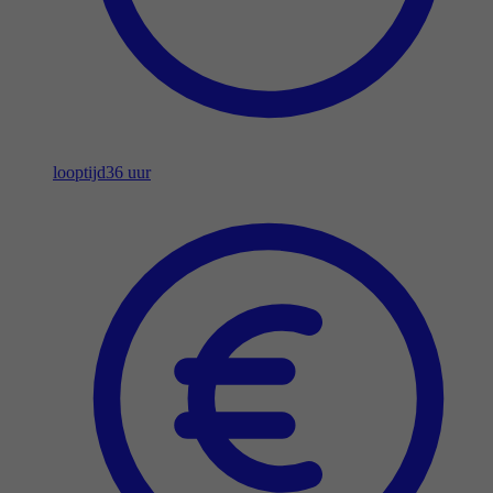
looptijd
36 uur