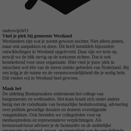
onderwijs
WO
Vind je plek bij gemeente Westland
Westlanders zijn wat je noemt gewoon nuchter. Niet alleen praten,
maar ook aanpakken en doen. Dit heeft inmiddels bijzondere
ontwikkelingen in Westland opgeleverd. Daar zijn we trots op,
terwijl we de blik stevig op de toekomst richten. Dat is ook
kenmerkend voor onze organisatie. Hier vind je jouw plek in
misschien wel één van de meest unieke gebieden van Nederland. Bij
ons krijg je de ruimte en de verantwoordelijkheid die je nodig hebt.
Dát vinden wij in Westland heel gewoon.
Maak het
De afdeling Bestuurszaken ondersteunt het college van
burgemeester en wethouders. Het team houdt zich onder andere
bezig met de coördinatie van bestuurlijke besluitvorming, advisering
over politiek gevoelige dossiers en domein overstijgende
vraagstukken. Ook bereiden we collegeleden voor op
mediaoptredens en representatieve verplichtingen. Als
bestuursadviseur adviseer je de bestuurder en de ambtelijke
organisatie op inhoud, proces, en integraliteit van de verschillende