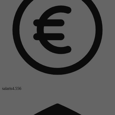
salaris
4.556