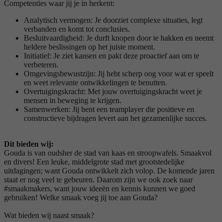
Competenties waar jij je in herkent:
Analytisch vermogen: Je doorziet complexe situaties, legt
verbanden en komt tot conclusies.
Besluitvaardigheid: Je durft knopen door te hakken en neemt
heldere beslissingen op het juiste moment.
Initiatief: Je ziet kansen en pakt deze proactief aan om te
verbeteren.
Omgevingsbewustzijn: Jij hebt scherp oog voor wat er speelt
en weet relevante ontwikkelingen te benutten.
Overtuigingskracht: Met jouw overtuigingskracht weet je
mensen in beweging te krijgen.
Samenwerken: Jij bent een teamplayer die positieve en
constructieve bijdragen levert aan het gezamenlijke succes.
Dit bieden wij:
Gouda is van oudsher de stad van kaas en stroopwafels. Smaakvol
en divers! Een leuke, middelgrote stad met grootstedelijke
uitdagingen; want Gouda ontwikkelt zich volop. De komende jaren
staat er nog veel te gebeuren. Daarom zijn we ook zoek naar
#smaakmakers, want jouw ideeën en kennis kunnen we goed
gebruiken! Welke smaak voeg jij toe aan Gouda?
Wat bieden wij naast smaak?