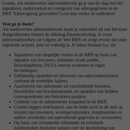
Gouda. Als medewerker adresonderzoek ga je aan de slag met het
signaleren, onderzoeken en corrigeren van adresgegevens in de
BRP. Nieuwsgierig geworden? Lees dan verder en solliciteer!
Wat ga je doen?
Als medewerker adresonderzoek maak je onderdeel uit van het team
Burgerdiensten binnen de afdeling Dienstverlening. Je voert
adresonderzoeken uit volgens de Wet BRP, en zorgt ervoor dat onze
registratie actueel, juist en volledig is. Je taken bestaan o.a. uit:
Signaleren van mogelijke fouten in de BRP op basis van
signalen van inwoners, instanties (zoals politie,
Belastingdienst, DUO), interne systemen of eigen
bevindingen;
Zelfstandig opstarten en uitvoeren van adresonderzoeken
conform de wettelijke kaders;
Analyseren van informatie uit verschillende bronnen,
beoordelen van bewijsmateriaal, en opstellen van heldere
correspondentie met betrokken partijen;
Controle van de administratie leegstand in de BRP;
Contact leggen (telefonisch, aan de balie en/of in de stad op
locatie) met inwoners, woningcorporaties, zorginstanties en
andere overheden om aanvullende gegevens te verzamelen;
Op basis van verzamelde informatie en eventuele
huisbezoeken besluiten nemen over de inschrijving van