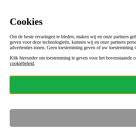
Ga direct naar de content
Cookies
Menu
Om de beste ervaringen te bieden, maken wij en onze partners ge
VACATURES
geven voor deze technologieën, kunnen wij en onze partners perso
ORGANISATIES
advertenties tonen. Geen toestemming geven of uw toestemming i
VOOR WERKGEVERS
Klik hieronder om toestemming te geven voor het bovenstaande of
cookiebeleid
.