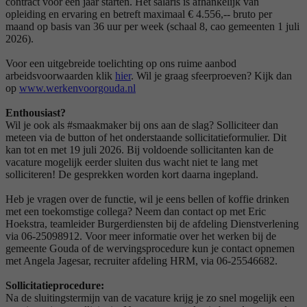
contract voor een jaar starten. Het salaris is afhankelijk van
opleiding en ervaring en betreft maximaal € 4.556,-- bruto per
maand op basis van 36 uur per week (schaal 8, cao gemeenten 1 juli
2026).
Voor een uitgebreide toelichting op ons ruime aanbod
arbeidsvoorwaarden klik
hier
. Wil je graag sfeerproeven? Kijk dan
op
www.werkenvoorgouda.nl
Enthousiast?
Wil je ook als #smaakmaker bij ons aan de slag? Solliciteer dan
meteen via de button of het onderstaande sollicitatieformulier. Dit
kan tot en met 19 juli 2026. Bij voldoende sollicitanten kan de
vacature mogelijk eerder sluiten dus wacht niet te lang met
solliciteren! De gesprekken worden kort daarna ingepland.
Heb je vragen over de functie, wil je eens bellen of koffie drinken
met een toekomstige collega? Neem dan contact op met Eric
Hoekstra, teamleider Burgerdiensten bij de afdeling Dienstverlening
via 06-25098912. Voor meer informatie over het werken bij de
gemeente Gouda of de wervingsprocedure kun je contact opnemen
met Angela Jagesar, recruiter afdeling HRM, via 06-25546682.
Sollicitatieprocedure:
Na de sluitingstermijn van de vacature krijg je zo snel mogelijk een