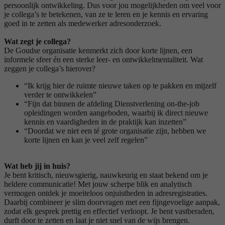
persoonlijk ontwikkeling. Dus voor jou mogelijkheden om veel voor
je collega’s te betekenen, van ze te leren en je kennis en ervaring
goed in te zetten als medewerker adresonderzoek.
Wat zegt je collega?
De Goudse organisatie kenmerkt zich door korte lijnen, een
informele sfeer én een sterke leer- en ontwikkelmentaliteit. Wat
zeggen je collega’s hierover?
“Ik krijg hier de ruimte nieuwe taken op te pakken en mijzelf
verder te ontwikkelen”
“Fijn dat binnen de afdeling Dienstverlening on-the-job
opleidingen worden aangeboden, waarbij ik direct nieuwe
kennis en vaardigheden in de praktijk kan inzetten”
“Doordat we niet een té grote organisatie zijn, hebben we
korte lijnen en kan je veel zelf regelen”
Wat heb jij in huis?
Je bent kritisch, nieuwsgierig, nauwkeurig en staat bekend om je
heldere communicatie! Met jouw scherpe blik en analytisch
vermogen ontdek je moeiteloos onjuistheden in adresregistraties.
Daarbij combineer je slim doorvragen met een fijngevoelige aanpak,
zodat elk gesprek prettig en effectief verloopt. Je bent vastberaden,
durft door te zetten en laat je niet snel van de wijs brengen.