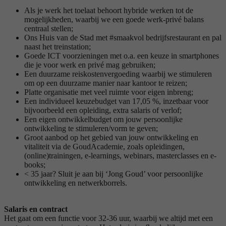
Als je werk het toelaat behoort hybride werken tot de
mogelijkheden, waarbij we een goede werk-privé balans
centraal stellen;
Ons Huis van de Stad met #smaakvol bedrijfsrestaurant en pal
naast het treinstation;
Goede ICT voorzieningen met o.a. een keuze in smartphones
die je voor werk en privé mag gebruiken;
Een duurzame reiskostenvergoeding waarbij we stimuleren
om op een duurzame manier naar kantoor te reizen;
Platte organisatie met veel ruimte voor eigen inbreng;
Een individueel keuzebudget van 17,05 %, inzetbaar voor
bijvoorbeeld een opleiding, extra salaris of verlof;
Een eigen ontwikkelbudget om jouw persoonlijke
ontwikkeling te stimuleren/vorm te geven;
Groot aanbod op het gebied van jouw ontwikkeling en
vitaliteit via de GoudAcademie, zoals opleidingen,
(online)trainingen, e-learnings, webinars, masterclasses en e-
books;
< 35 jaar? Sluit je aan bij ‘Jong Goud’ voor persoonlijke
ontwikkeling en netwerkborrels.
Salaris en contract
Het gaat om een functie voor 32-36 uur, waarbij we altijd met een