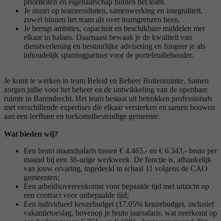
prioriteiten en eigenaarschap binnen het team.
Je stuurt op teamresultaten, samenwerking en integraliteit,
zowel binnen het team als over teamgrenzen heen.
Je brengt ambities, capaciteit en beschikbare middelen met
elkaar in balans. Daarnaast bewaak je de kwaliteit van
dienstverlening en bestuurlijke advisering en fungeer je als
inhoudelijk sparringpartner voor de portefeuillehouder.
Je komt te werken in team Beleid en Beheer Buitenruimte. Samen
zorgen jullie voor het beheer en de ontwikkeling van de openbare
ruimte in Barendrecht. Het team bestaat uit betrokken professionals
met verschillende expertises die elkaar versterken en samen bouwen
aan een leefbare en toekomstbestendige gemeente.
Wat bieden wij?
Een bruto maandsalaris tussen € 4.465,- en € 6.343,- bruto per
maand bij een 36-urige werkweek. De functie is, afhankelijk
van jouw ervaring, ingedeeld in schaal 11 volgens de CAO
gemeenten;
Een arbeidsovereenkomst voor bepaalde tijd met uitzicht op
een contract voor onbepaalde tijd;
Een individueel keuzebudget (17.05% keuzebudget, inclusief
vakantietoeslag, bovenop je bruto jaarsalaris, wat neerkomt op