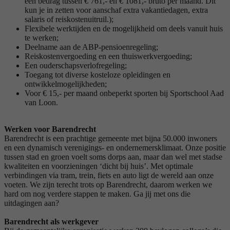
een bedrag tussen € 761,- en € 1081,- bruto per maand. Dit
kun je in zetten voor aanschaf extra vakantiedagen, extra
salaris of reiskostenuitruil.);
Flexibele werktijden en de mogelijkheid om deels vanuit huis
te werken;
Deelname aan de ABP-pensioenregeling;
Reiskostenvergoeding en een thuiswerkvergoeding;
Een ouderschapsverlofregeling;
Toegang tot diverse kosteloze opleidingen en
ontwikkelmogelijkheden;
Voor € 15,- per maand onbeperkt sporten bij Sportschool Aad
van Loon.
Werken voor Barendrecht
Barendrecht is een prachtige gemeente met bijna 50.000 inwoners
en een dynamisch verenigings- en ondernemersklimaat. Onze positie
tussen stad en groen voelt soms dorps aan, maar dan wel met stadse
kwaliteiten en voorzieningen ‘dicht bij huis’. Met optimale
verbindingen via tram, trein, fiets en auto ligt de wereld aan onze
voeten. We zijn terecht trots op Barendrecht, daarom werken we
hard om nog verdere stappen te maken. Ga jij met ons die
uitdagingen aan?
Barendrecht als werkgever