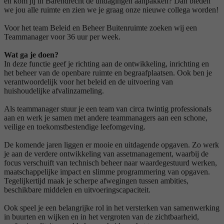
en kom jij in Barendrecht de uitdagingen aanpakken? Dan bieden
we jou alle ruimte en zien we je graag onze nieuwe collega worden!
Voor het team Beleid en Beheer Buitenruimte zoeken wij een
Teammanager voor 36 uur per week.
Wat ga je doen?
In deze functie geef je richting aan de ontwikkeling, inrichting en
het beheer van de openbare ruimte en begraafplaatsen. Ook ben je
verantwoordelijk voor het beleid en de uitvoering van
huishoudelijke afvalinzameling.
Als teammanager stuur je een team van circa twintig professionals
aan en werk je samen met andere teammanagers aan een schone,
veilige en toekomstbestendige leefomgeving.
De komende jaren liggen er mooie en uitdagende opgaven. Zo werk
je aan de verdere ontwikkeling van assetmanagement, waarbij de
focus verschuift van technisch beheer naar waardegestuurd werken,
maatschappelijke impact en slimme programmering van opgaven.
Tegelijkertijd maak je scherpe afwegingen tussen ambities,
beschikbare middelen en uitvoeringscapaciteit.
Ook speel je een belangrijke rol in het versterken van samenwerking
in buurten en wijken en in het vergroten van de zichtbaarheid,