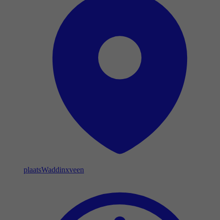
plaats
Waddinxveen