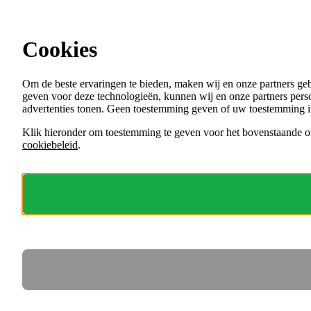
Ga direct naar de content
Cookies
Menu
Om de beste ervaringen te bieden, maken wij en onze partners ge
VACATURES
geven voor deze technologieën, kunnen wij en onze partners perso
ORGANISATIES
advertenties tonen. Geen toestemming geven of uw toestemming i
VOOR WERKGEVERS
Klik hieronder om toestemming te geven voor het bovenstaande of
cookiebeleid
.