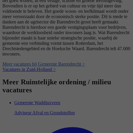
het goed wonen, in een veilige, schone en groene leefomgeving.
Bovendien is er op het gebied van cultuur en vrije tijd meer dan
voldoende te beleven. Het goede woon- en leefklimaat wordt onder
meer veroorzaakt door de economisch sterke positie. Dit is mede te
danken aan de agrisector die Barendrecht groot heeft gemaakt.
Barendrecht is hierdoor een goede vestigingsplaats voor bedrijven,
waardoor de werkloosheid onder inwoners laag is. Wat Barendrecht
bijzonder maakt is haar unieke strategische positie, waarbij de
gemeente een verbinding vormt tussen Rotterdam, het
Drechtstedengebied en de Hoeksche Waard. Barendrecht telt 47.000
inwoners.
Meer vacatures bij Gemeente Barendrecht >
Vacatures in Zuid-Holland >
Meer Ruimtelijke ordening / milieu
vacatures
Gemeente Waddinxveen
Adviseur Afval en Grondstoffen