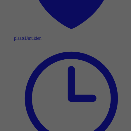
plaats
IJmuiden