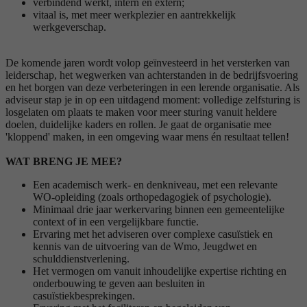
verbindend werkt, intern en extern;
vitaal is, met meer werkplezier en aantrekkelijk
werkgeverschap.
De komende jaren wordt volop geïnvesteerd in het versterken van
leiderschap, het wegwerken van achterstanden in de bedrijfsvoering
en het borgen van deze verbeteringen in een lerende organisatie. Als
adviseur stap je in op een uitdagend moment: volledige zelfsturing is
losgelaten om plaats te maken voor meer sturing vanuit heldere
doelen, duidelijke kaders en rollen. Je gaat de organisatie mee
'kloppend' maken, in een omgeving waar mens én resultaat tellen!
WAT BRENG JE MEE?
Een academisch werk- en denkniveau, met een relevante
WO-opleiding (zoals orthopedagogiek of psychologie).
Minimaal drie jaar werkervaring binnen een gemeentelijke
context of in een vergelijkbare functie.
Ervaring met het adviseren over complexe casuïstiek en
kennis van de uitvoering van de Wmo, Jeugdwet en
schulddienstverlening.
Het vermogen om vanuit inhoudelijke expertise richting en
onderbouwing te geven aan besluiten in
casuïstiekbesprekingen.