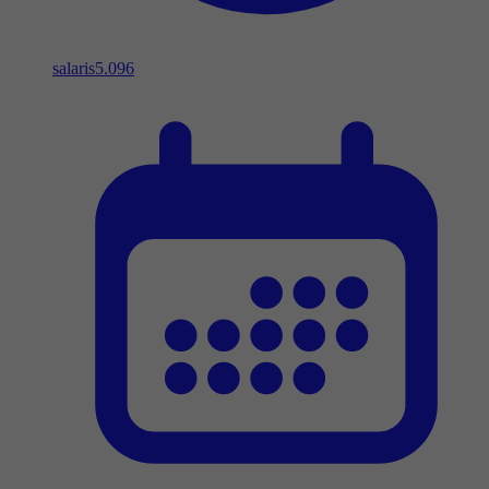
salaris
5.096