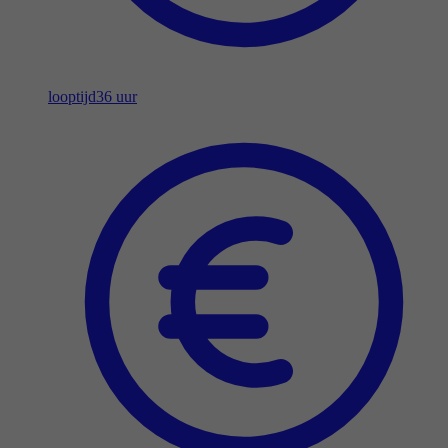
looptijd
36 uur