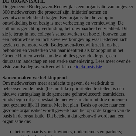
DE ORGANISATIE
De gemeente Bodegraven-Reeuwijk is een organisatie van ongeveer
300 medewerkers die proactief zijn, initiatief nemen en
verantwoordelijkheid dragen. Een organisatie die volop in
ontwikkeling is en bezig is met verbetering en vernieuwing. De
cultuur is gericht op verbinding, betrouwbaarheid en vitaliteit. Dit
zie je terug in hoe collega’s samenwerken en hoe zij bouwen aan
een betrouwbare en inclusieve werkomgeving waar iedereen zich
gezien en gehoord voelt. Bodegraven-Reeuwijk zet in op het
behouden en versterken van haar identiteit als knooppunt in het
Groene Hart en werkt aan de ambities gezonde dorpen, een
duurzaam landschap en een sterke samenleving. Lees meer over de
visie van Bodegraven-Reeuwijk in de
toekomstvisie
.
Samen maken we het kloppend
Om medewerkers meer aandacht te geven, de werkdruk te
beheersen en de juiste (bestuurlijke) prioriteiten te stellen, is een
nieuwe sturingslaag in de gemeente geïntroduceerd: teamleiders.
Sinds begin dit jaar bestaat de nieuwe structuur uit drie domeinen
met gezamenlijk 11 teams. Met het plan ‘Basis op orde; naar een
gezonde organisatie’ wordt gewerkt aan het op orde krijgen van de
basis in de organisatie. Dit betekent dat gebouwd wordt aan een
organisatie die:
betrouwbaar is voor inwoners, ondernemers en partners;