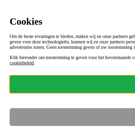
Ga direct naar de content
Cookies
Menu
Om de beste ervaringen te bieden, maken wij en onze partners ge
VACATURES
geven voor deze technologieën, kunnen wij en onze partners perso
ORGANISATIES
advertenties tonen. Geen toestemming geven of uw toestemming i
VOOR WERKGEVERS
Klik hieronder om toestemming te geven voor het bovenstaande of
cookiebeleid
.