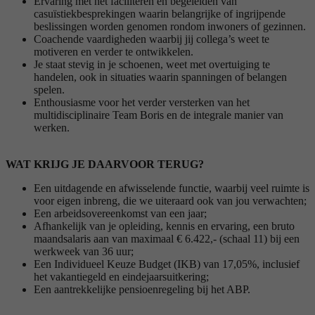
Ervaring met het faciliteren en begeleiden van
casuïstiekbesprekingen waarin belangrijke of ingrijpende
beslissingen worden genomen rondom inwoners of gezinnen.
Coachende vaardigheden waarbij jij collega’s weet te
motiveren en verder te ontwikkelen.
Je staat stevig in je schoenen, weet met overtuiging te
handelen, ook in situaties waarin spanningen of belangen
spelen.
Enthousiasme voor het verder versterken van het
multidisciplinaire Team Boris en de integrale manier van
werken.
WAT KRIJG JE DAARVOOR TERUG?
Een uitdagende en afwisselende functie, waarbij veel ruimte is
voor eigen inbreng, die we uiteraard ook van jou verwachten;
Een arbeidsovereenkomst van een jaar;
Afhankelijk van je opleiding, kennis en ervaring, een bruto
maandsalaris aan van maximaal € 6.422,- (schaal 11) bij een
werkweek van 36 uur;
Een Individueel Keuze Budget (IKB) van 17,05%, inclusief
het vakantiegeld en eindejaarsuitkering;
Een aantrekkelijke pensioenregeling bij het ABP.