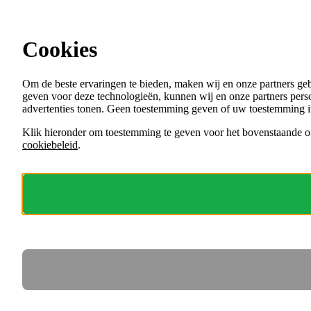
Ga direct naar de content
Cookies
Menu
Om de beste ervaringen te bieden, maken wij en onze partners ge
VACATURES
geven voor deze technologieën, kunnen wij en onze partners perso
ORGANISATIES
advertenties tonen. Geen toestemming geven of uw toestemming i
VOOR WERKGEVERS
Klik hieronder om toestemming te geven voor het bovenstaande of
cookiebeleid
.