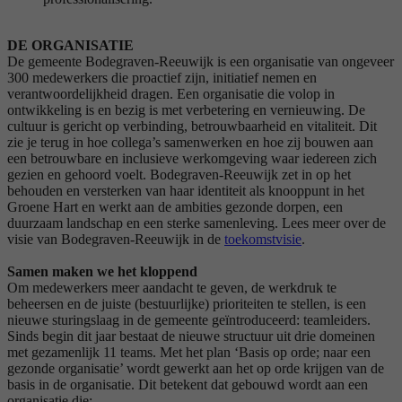
DE ORGANISATIE
De gemeente Bodegraven-Reeuwijk is een organisatie van ongeveer
300 medewerkers die proactief zijn, initiatief nemen en
verantwoordelijkheid dragen. Een organisatie die volop in
ontwikkeling is en bezig is met verbetering en vernieuwing. De
cultuur is gericht op verbinding, betrouwbaarheid en vitaliteit. Dit
zie je terug in hoe collega’s samenwerken en hoe zij bouwen aan
een betrouwbare en inclusieve werkomgeving waar iedereen zich
gezien en gehoord voelt. Bodegraven-Reeuwijk zet in op het
behouden en versterken van haar identiteit als knooppunt in het
Groene Hart en werkt aan de ambities gezonde dorpen, een
duurzaam landschap en een sterke samenleving. Lees meer over de
visie van Bodegraven-Reeuwijk in de
toekomstvisie
.
Samen maken we het kloppend
Om medewerkers meer aandacht te geven, de werkdruk te
beheersen en de juiste (bestuurlijke) prioriteiten te stellen, is een
nieuwe sturingslaag in de gemeente geïntroduceerd: teamleiders.
Sinds begin dit jaar bestaat de nieuwe structuur uit drie domeinen
met gezamenlijk 11 teams. Met het plan ‘Basis op orde; naar een
gezonde organisatie’ wordt gewerkt aan het op orde krijgen van de
basis in de organisatie. Dit betekent dat gebouwd wordt aan een
organisatie die: