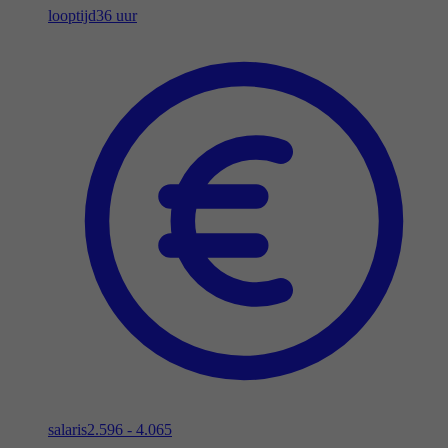
looptijd
36 uur
salaris
2.596 - 4.065