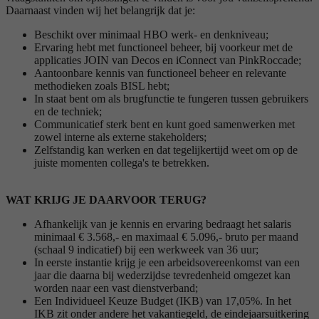
Daarnaast vinden wij het belangrijk dat je:
Beschikt over minimaal HBO werk- en denkniveau;
Ervaring hebt met functioneel beheer, bij voorkeur met de
applicaties JOIN van Decos en iConnect van PinkRoccade;
Aantoonbare kennis van functioneel beheer en relevante
methodieken zoals BISL hebt;
In staat bent om als brugfunctie te fungeren tussen gebruikers
en de techniek;
Communicatief sterk bent en kunt goed samenwerken met
zowel interne als externe stakeholders;
Zelfstandig kan werken en dat tegelijkertijd weet om op de
juiste momenten collega's te betrekken.
WAT KRIJG JE DAARVOOR TERUG?
Afhankelijk van je kennis en ervaring bedraagt het salaris
minimaal € 3.568,- en maximaal € 5.096,- bruto per maand
(schaal 9 indicatief) bij een werkweek van 36 uur;
In eerste instantie krijg je een arbeidsovereenkomst van een
jaar die daarna bij wederzijdse tevredenheid omgezet kan
worden naar een vast dienstverband;
Een Individueel Keuze Budget (IKB) van 17,05%. In het
IKB zit onder andere het vakantiegeld, de eindejaarsuitkering