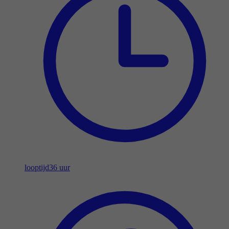
looptijd
36 uur