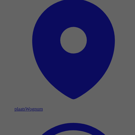
plaats
Wognum