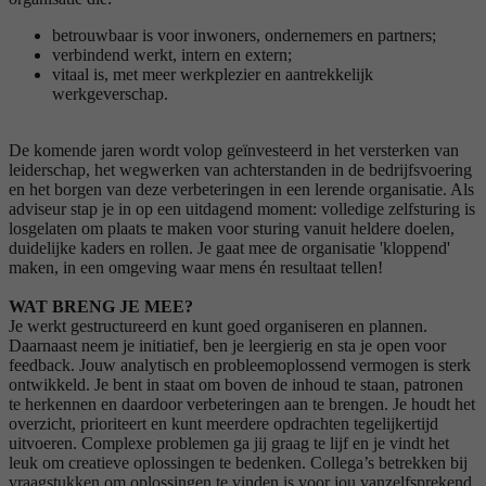
betrouwbaar is voor inwoners, ondernemers en partners;
verbindend werkt, intern en extern;
vitaal is, met meer werkplezier en aantrekkelijk
werkgeverschap.
De komende jaren wordt volop geïnvesteerd in het versterken van
leiderschap, het wegwerken van achterstanden in de bedrijfsvoering
en het borgen van deze verbeteringen in een lerende organisatie. Als
adviseur stap je in op een uitdagend moment: volledige zelfsturing is
losgelaten om plaats te maken voor sturing vanuit heldere doelen,
duidelijke kaders en rollen. Je gaat mee de organisatie 'kloppend'
maken, in een omgeving waar mens én resultaat tellen!
WAT BRENG JE MEE?
Je werkt gestructureerd en kunt goed organiseren en plannen.
Daarnaast neem je initiatief, ben je leergierig en sta je open voor
feedback. Jouw analytisch en probleemoplossend vermogen is sterk
ontwikkeld. Je bent in staat om boven de inhoud te staan, patronen
te herkennen en daardoor verbeteringen aan te brengen. Je houdt het
overzicht, prioriteert en kunt meerdere opdrachten tegelijkertijd
uitvoeren. Complexe problemen ga jij graag te lijf en je vindt het
leuk om creatieve oplossingen te bedenken. Collega’s betrekken bij
vraagstukken om oplossingen te vinden is voor jou vanzelfsprekend.