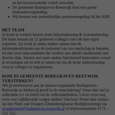
en het bovenwettelijk verlof verwerkt;
De gemeente Bodegraven-Reeuwijk kent een goede
reiskostenvergoeding;
Wij kennen een aantrekkelijke pensioenregeling bij het ABP.
HET TEAM
Je komt te werken binnen team Informatisering & Automatisering.
Dit team bestaat uit 12 gedreven collega’s met elk hun eigen
expertise. Zo werk je onder andere samen met de
informatieadviseurs om de toekomst van ons landschap te bepalen,
en met onze data-analisten die werken aan allerlei dashboards met
diverse data. Samen met onze andere functioneel beheerders wissel
je ervaringen uit en trek je samen op om de beste ondersteuning
voor je collega’s te organiseren.
KOM JIJ GEMEENTE BODEGRAVEN-REEUWIJK
VERSTERKEN?
Wil jij meebouwen aan de nieuwe organisatie Bodegraven-
Reeuwijk en herken jij jezelf in de omschrijving? Stuur dan snel je
sollicitatie (cv en brief) via de sollicitatiebutton. Liever eerst nog
even wat vrijblijvende vragen stellen? Dat kan! Neem dan contact
op met Niels van Dongen (Domeinregisseur Bedrijfsvoering) via
nvandongen@bodegraven-reeuwijk.nl
of telefoonnummer 0172 –
522 522.