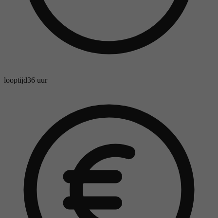
looptijd
36 uur