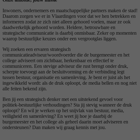
Inwoners, ondernemers en maatschappelijke partners maken de stad!
Daarom zorgen we er in Vlaardingen voor dat we hen betrekken en
informeren zodat ze zich niet alleen gehoord voelen, maar ze ook
daadwerkelijk gehoord worden. Heldere, betrouwbare en
strategische communicatie is daarbij onmisbaar. Zeker op momenten
waarop bestuurlijke keuzes onder een vergrootglas liggen.
Wij zoeken een ervaren strategisch
communicatieadviseur/woordvoerder die de burgemeester en het
college adviseert om zichtbaar, herkenbaar en effectief te
communiceren. Een stevige adviseur die rust brengt onder druk,
scherpte toevoegt aan de besluitvorming en de verbinding legt
tussen bestuur, organisatie en samenleving. Je bent er juist als het
ingewikkeld wordt: als de druk oploopt, de media bellen en nog niet
alle feiten bekend zijn.
Ben jij een strategisch denker met een uitstekend gevoel voor
politiek-bestuurlijke verhoudingen? Sta jij stevig wanneer de druk
oploopt? En wil je werken op het snijvlak van bestuur, media,
veiligheid en samenleving? En weet jij hoe je daarbij de
burgemeester en het college als geheel daarin moet adviseren en
ondersteunen? Dan maken wij graag kennis met jou.