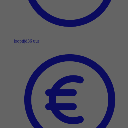
looptijd
36 uur