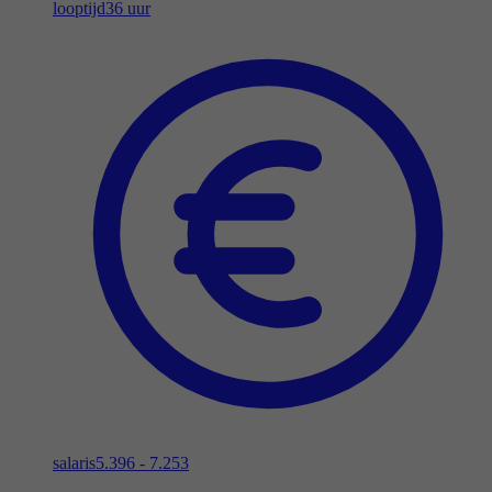
looptijd
36 uur
salaris
5.396 - 7.253