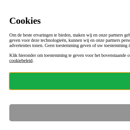
Ga direct naar de content
Cookies
Menu
Om de beste ervaringen te bieden, maken wij en onze partners ge
VACATURES
geven voor deze technologieën, kunnen wij en onze partners perso
ORGANISATIES
advertenties tonen. Geen toestemming geven of uw toestemming i
VOOR WERKGEVERS
Klik hieronder om toestemming te geven voor het bovenstaande of
cookiebeleid
.