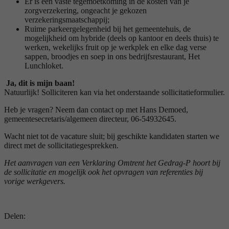
Er is een vaste tegemoetkoming in de kosten van je
zorgverzekering, ongeacht je gekozen
verzekeringsmaatschappij;
Ruime parkeergelegenheid bij het gemeentehuis, de
mogelijkheid om hybride (deels op kantoor en deels thuis) te
werken, wekelijks fruit op je werkplek en elke dag verse
sappen, broodjes en soep in ons bedrijfsrestaurant, Het
Lunchloket.
Ja, dit is mijn baan!
Natuurlijk! Solliciteren kan via het onderstaande sollicitatieformulier.
Heb je vragen? Neem dan contact op met Hans Demoed,
gemeentesecretaris/algemeen directeur, 06-54932645.
Wacht niet tot de vacature sluit; bij geschikte kandidaten starten we
direct met de sollicitatiegesprekken.
Het aanvragen van een Verklaring Omtrent het Gedrag-P hoort bij
de sollicitatie en mogelijk ook het opvragen van referenties bij
vorige werkgevers.
Delen: