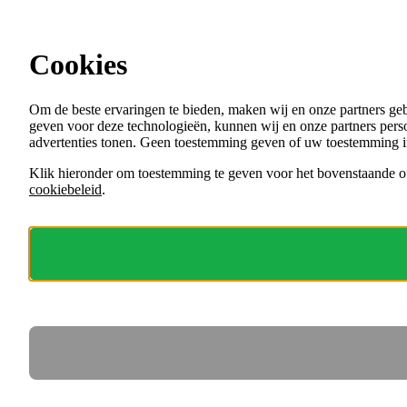
Ga direct naar de content
Cookies
Menu
Om de beste ervaringen te bieden, maken wij en onze partners ge
VACATURES
geven voor deze technologieën, kunnen wij en onze partners perso
ORGANISATIES
advertenties tonen. Geen toestemming geven of uw toestemming i
VOOR WERKGEVERS
Klik hieronder om toestemming te geven voor het bovenstaande of
cookiebeleid
.