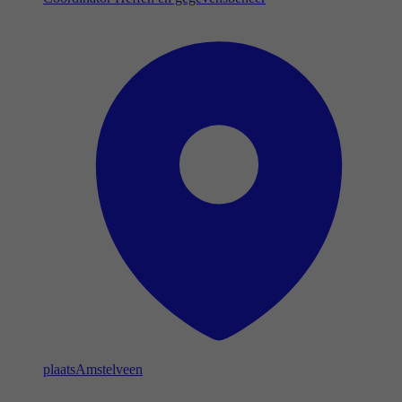
plaats
Amstelveen