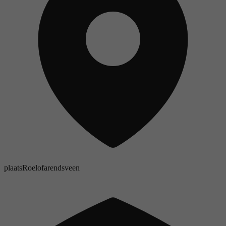
plaats
Roelofarendsveen