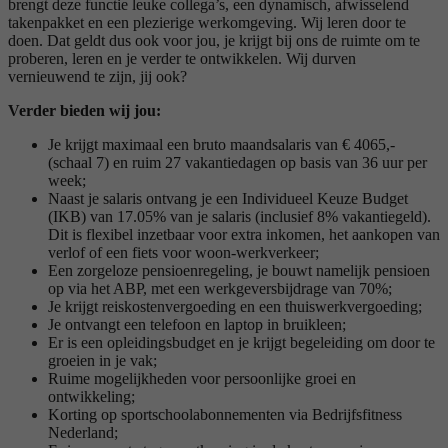
brengt deze functie leuke collega’s, een dynamisch, afwisselend
takenpakket en een plezierige werkomgeving. Wij leren door te
doen. Dat geldt dus ook voor jou, je krijgt bij ons de ruimte om te
proberen, leren en je verder te ontwikkelen. Wij durven
vernieuwend te zijn, jij ook?
Verder bieden wij jou:
Je krijgt maximaal een bruto maandsalaris van € 4065,-
(schaal 7) en ruim 27 vakantiedagen op basis van 36 uur per
week;
Naast je salaris ontvang je een Individueel Keuze Budget
(IKB) van 17.05% van je salaris (inclusief 8% vakantiegeld).
Dit is flexibel inzetbaar voor extra inkomen, het aankopen van
verlof of een fiets voor woon-werkverkeer;
Een zorgeloze pensioenregeling, je bouwt namelijk pensioen
op via het ABP, met een werkgeversbijdrage van 70%;
Je krijgt reiskostenvergoeding en een thuiswerkvergoeding;
Je ontvangt een telefoon en laptop in bruikleen;
Er is een opleidingsbudget en je krijgt begeleiding om door te
groeien in je vak;
Ruime mogelijkheden voor persoonlijke groei en
ontwikkeling;
Korting op sportschoolabonnementen via Bedrijfsfitness
Nederland;