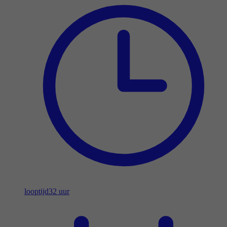
looptijd
32 uur