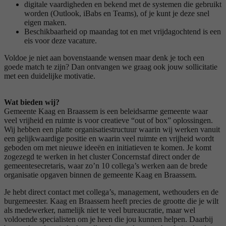
digitale vaardigheden en bekend met de systemen die gebruikt
worden (Outlook, iBabs en Teams), of je kunt je deze snel
eigen maken.
Beschikbaarheid op maandag tot en met vrijdagochtend is een
eis voor deze vacature.
Voldoe je niet aan bovenstaande wensen maar denk je toch een
goede match te zijn? Dan ontvangen we graag ook jouw sollicitatie
met een duidelijke motivatie.
Wat bieden wij?
Gemeente Kaag en Braassem is een beleidsarme gemeente waar
veel vrijheid en ruimte is voor creatieve “out of box” oplossingen.
Wij hebben een platte organisatiestructuur waarin wij werken vanuit
een gelijkwaardige positie en waarin veel ruimte en vrijheid wordt
geboden om met nieuwe ideeën en initiatieven te komen. Je komt
zogezegd te werken in het cluster Concernstaf direct onder de
gemeentesecretaris, waar zo’n 10 collega’s werken aan de brede
organisatie opgaven binnen de gemeente Kaag en Braassem.
Je hebt direct contact met collega’s, management, wethouders en de
burgemeester. Kaag en Braassem heeft precies de grootte die je wilt
als medewerker, namelijk niet te veel bureaucratie, maar wel
voldoende specialisten om je heen die jou kunnen helpen. Daarbij