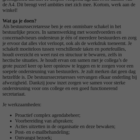
de A4. Dit brengt veel ambities met zich mee. Kortom, werk aan de
winkel!
Wat ga je doen?
Als bestuurssecretaresse ben je een onmisbare schakel in het
bestuurlijke proces. In samenwerking met woordvoerders en
concernadviseurs ondersteun je één of meerdere bestuurders en zorg
je ervoor dat alles vlot verloopt, ook als de werkdruk toeneemt. Je
schakelt moeiteloos tussen verschillende taken en portefeuilles,
houdt overzicht en weet rust en structuur te bewaren, zelfs in
hectische situaties. Je houdt ervan om samen met je collega’s de
grote puzzel keer op keer opnieuw te leggen en te zorgen voor een
soepele ondersteuning van bestuurders. Je zult merken dat geen dag
hetzelfde is. De bestuurssecretaresses vervangen elkaar onderling bij
afwezigheid. Dankzij jouw inzet zorgen we samen voor sterke
ondersteuning voor ons college en een goed functionerend
secretariaat.
Je werkzaamheden:
Proactief complex agendabeheer;
Voorbereiding van afspraken;
Acties uitzetten in de organisatie en deze bewaken;
Post- en e-mailbehandeling;
Ontvangst bezoek;