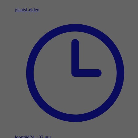
plaats
Leiden
looptijd
24 - 32 uur