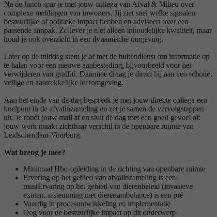
Na de lunch spar je met jouw collega van Afval & Milieu over
complexe meldingen van inwoners. Jij ziet snel welke signalen
bestuurlijke of politieke impact hebben en adviseert over een
passende aanpak. Zo lever je niet alleen inhoudelijke kwaliteit, maar
houd je ook overzicht in een dynamische omgeving.
Later op de middag stem je af met de buitendienst om informatie op
te halen voor een nieuwe aanbesteding, bijvoorbeeld voor het
verwijderen van graffiti. Daarmee draag je direct bij aan een schone,
veilige en aantrekkelijke leefomgeving.
Aan het einde van de dag bespreek je met jouw directe collega een
knelpunt in de afvalinzameling en zet je samen de vervolgstappen
uit. Je rondt jouw mail af en sluit de dag met een goed gevoel af:
jouw werk maakt zichtbaar verschil in de openbare ruimte van
Leidschendam-Voorburg.
Wat breng je mee?
Minimaal Hbo-opleiding in de richting van openbare ruimte
Ervaring op het gebied van afvalinzameling is een
mustErvaring op het gebied van dierenbeleid (invasieve
exoten, afstemming met dierenambulance) is een pré
Vaardig in procesontwikkeling en implementatie
Oog voor de bestuurlijke impact op dit onderwerp