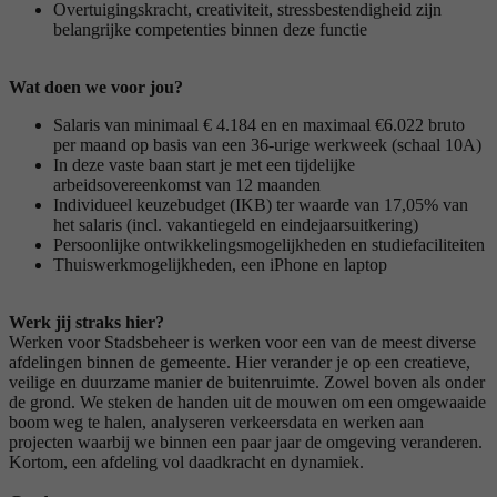
Overtuigingskracht, creativiteit, stressbestendigheid zijn
belangrijke competenties binnen deze functie
Wat doen we voor jou?
Salaris van minimaal € 4.184 en en maximaal €6.022 bruto
per maand op basis van een 36-urige werkweek (schaal 10A)
In deze vaste baan start je met een tijdelijke
arbeidsovereenkomst van 12 maanden
Individueel keuzebudget (IKB) ter waarde van 17,05% van
het salaris (incl. vakantiegeld en eindejaarsuitkering)
Persoonlijke ontwikkelingsmogelijkheden en studiefaciliteiten
Thuiswerkmogelijkheden, een iPhone en laptop
Werk jij straks hier?
Werken voor Stadsbeheer is werken voor een van de meest diverse
afdelingen binnen de gemeente. Hier verander je op een creatieve,
veilige en duurzame manier de buitenruimte. Zowel boven als onder
de grond. We steken de handen uit de mouwen om een omgewaaide
boom weg te halen, analyseren verkeersdata en werken aan
projecten waarbij we binnen een paar jaar de omgeving veranderen.
Kortom, een afdeling vol daadkracht en dynamiek.