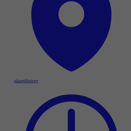
plaats
Huizen