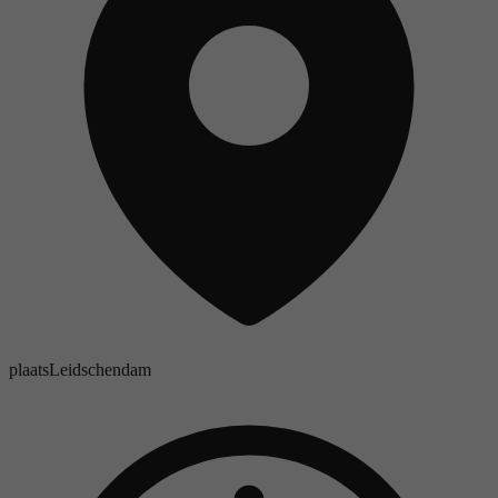
plaats
Leidschendam