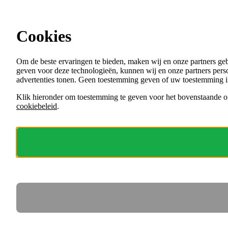
Ga direct naar de content
Cookies
Menu
Om de beste ervaringen te bieden, maken wij en onze partners ge
VACATURES
geven voor deze technologieën, kunnen wij en onze partners perso
ORGANISATIES
advertenties tonen. Geen toestemming geven of uw toestemming i
VOOR WERKGEVERS
Klik hieronder om toestemming te geven voor het bovenstaande of
cookiebeleid
.