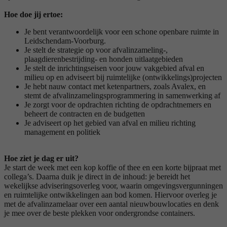
Hoe doe jij ertoe:
Je bent verantwoordelijk voor een schone openbare ruimte in
Leidschendam-Voorburg.
Je stelt de strategie op voor afvalinzameling-,
plaagdierenbestrijding- en honden uitlaatgebieden
Je stelt de inrichtingseisen voor jouw vakgebied afval en
milieu op en adviseert bij ruimtelijke (ontwikkelings)projecten
Je hebt nauw contact met ketenpartners, zoals Avalex, en
stemt de afvalinzamelingsprogrammering in samenwerking af
Je zorgt voor de opdrachten richting de opdrachtnemers en
beheert de contracten en de budgetten
Je adviseert op het gebied van afval en milieu richting
management en politiek
Hoe ziet je dag er uit?
Je start de week met een kop koffie of thee en een korte bijpraat met
collega’s. Daarna duik je direct in de inhoud: je bereidt het
wekelijkse adviseringsoverleg voor, waarin omgevingsvergunningen
en ruimtelijke ontwikkelingen aan bod komen. Hiervoor overleg je
met de afvalinzamelaar over een aantal nieuwbouwlocaties en denk
je mee over de beste plekken voor ondergrondse containers.