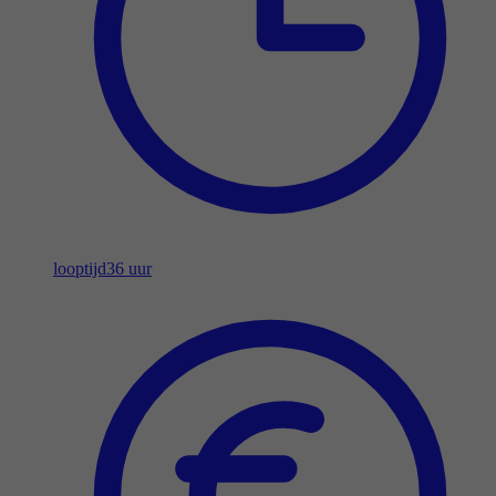
looptijd
36 uur