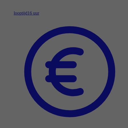
looptijd
16 uur