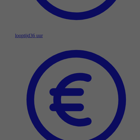
looptijd
36 uur