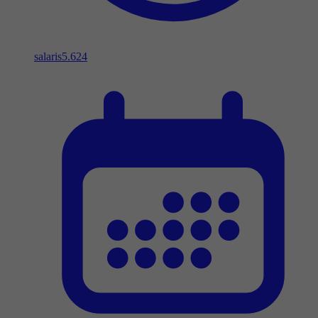
salaris
5.624