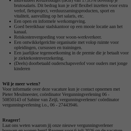
Individueel Keuzebudget (IKB) van 17,05% bovenop je
brutosalaris. Dit bedrag kun je zelf flexibel inzetten voor extra
verlof, fietsproject, verduurzamingsproducten, sport en
vitaliteit, aanvulling op het salaris, etc.
Een open en informele werkomgeving.
Goed bereikbaar stadskantoor op een mooie locatie aan het
kanaal.
Reiskostenvergoeding voor woon-werkverkeer.
Een ontwikkelgerichte organisatie met volop ruimte voor
opleidingen, cursussen en trainingen.
Een jaarlijkse tegemoetkoming in de premie die je betaalt voor
je ziektekostenverzekering.
(Deels) doorbetaald ouderschapsverlof voor ouders met jonge
kinderen
Wil je meer weten?
Voor informatie over deze vacature kun je contact opnemen met
Pieter Meulmeester, coördinator Vergunningverlening 06 -
50850143 of Sabine van Zeijl, vergunningverlener/ coördinator
vergunningverlening i.o., 06 - 27443946.
Reageer!
Laat ons weten waarom jij onze nieuwe vergunningverlener
bouwen en wonen bent! Reageer voor 6 juli 2026 op de vacature.