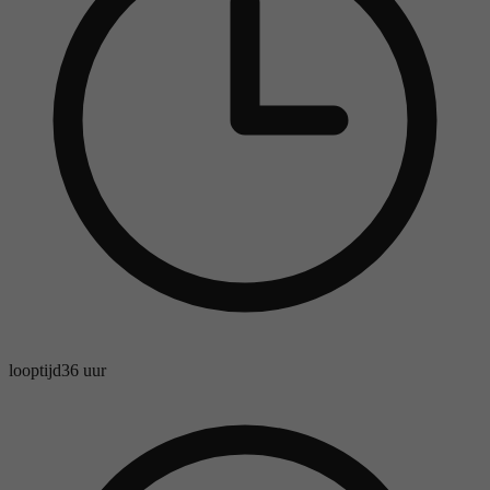
looptijd
36 uur