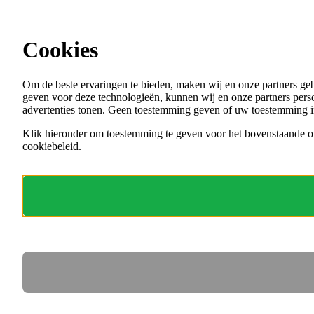
Ga direct naar de content
Cookies
Menu
Om de beste ervaringen te bieden, maken wij en onze partners ge
VACATURES
geven voor deze technologieën, kunnen wij en onze partners perso
ORGANISATIES
advertenties tonen. Geen toestemming geven of uw toestemming i
VOOR WERKGEVERS
Klik hieronder om toestemming te geven voor het bovenstaande of
cookiebeleid
.