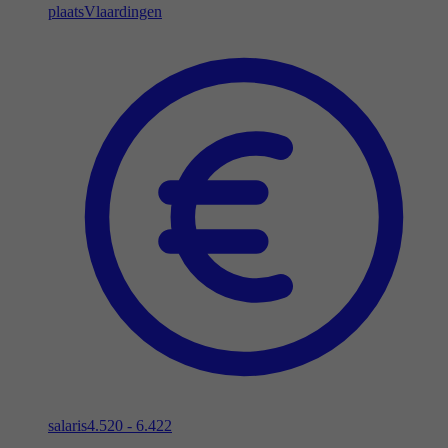
plaats
Vlaardingen
salaris
4.520 - 6.422