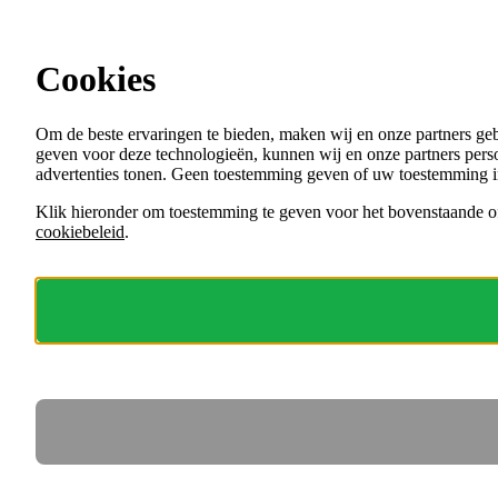
Ga direct naar de content
Cookies
Menu
Om de beste ervaringen te bieden, maken wij en onze partners ge
VACATURES
geven voor deze technologieën, kunnen wij en onze partners perso
ORGANISATIES
advertenties tonen. Geen toestemming geven of uw toestemming i
VOOR WERKGEVERS
Klik hieronder om toestemming te geven voor het bovenstaande of
cookiebeleid
.