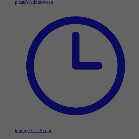
plaats
Waddinxveen
looptijd
32 - 36 uur