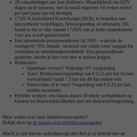
28 vakantiedagen per jaar (fulltime). Mogelijkheid om ADV
dagen op te bouwen, met in totaal ongeveer 10 weken verlof
per jaar (naar rato bij deeltijd).
17,05 % Individueel Keuzebudget (IKB), te besteden aan
bijvoorbeeld verlofdagen, fietsvergoeding of uitbetalen. Dit
houdt in dat er elke maand 17,05% van je bruto maandsalaris
voor jou wordt gereserveerd.
Een uitstekende pensioenopbouw bij ABP - waarvan de
werkgever 70% betaalt - inclusief een solide extra vangnet bij
overlijden en arbeidsongeschiktheid. Een geruststellende
gedachte, mocht je hier ooit mee te maken krijgen.
Reiskosten:
Openbaar vervoer? Volledige OV-vergoeding.
Auto? Reiskostenvergoeding van € 0,25 per km (woon-
werkafstand) vanaf 7.5 km t/m 40 km enkele reis.
Fiets/e-bike of te voet? Vergoeding van € 0,23 per km
zonder maximum.
Hybride werken: een balans tussen flexibele werkplekken op
kantoor en thuiswerkfaciliteiten met een thuiswerkvergoeding.
Meer weten over onze arbeidsvoorwaarden?
Bekijk deze op
de pagina over arbeidsvoorwaarden
.
Mocht je een interne sollicitant zijn dan ben je al bekend met de