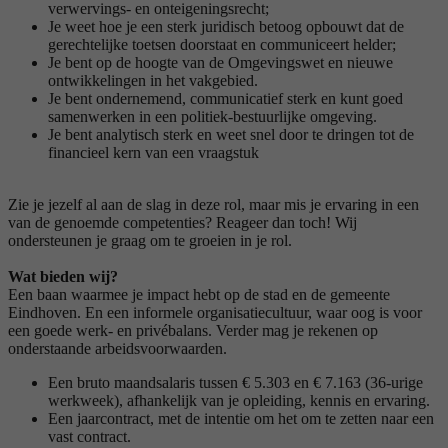
verwervings- en onteigeningsrecht;
Je weet hoe je een sterk juridisch betoog opbouwt dat de
gerechtelijke toetsen doorstaat en communiceert helder;
Je bent op de hoogte van de Omgevingswet en nieuwe
ontwikkelingen in het vakgebied.
Je bent ondernemend, communicatief sterk en kunt goed
samenwerken in een politiek-bestuurlijke omgeving.
Je bent analytisch sterk en weet snel door te dringen tot de
financieel kern van een vraagstuk
Zie je jezelf al aan de slag in deze rol, maar mis je ervaring in een
van de genoemde competenties? Reageer dan toch! Wij
ondersteunen je graag om te groeien in je rol.
Wat bieden wij?
Een baan waarmee je impact hebt op de stad en de gemeente
Eindhoven. En een informele organisatiecultuur, waar oog is voor
een goede werk- en privébalans. Verder mag je rekenen op
onderstaande arbeidsvoorwaarden.
Een bruto maandsalaris tussen € 5.303 en € 7.163 (36-urige
werkweek), afhankelijk van je opleiding, kennis en ervaring.
Een jaarcontract, met de intentie om het om te zetten naar een
vast contract.