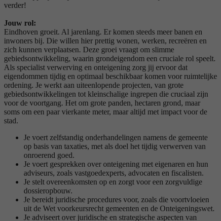
verder!
Jouw rol:
Eindhoven groeit. Al jarenlang. Er komen steeds meer banen en
inwoners bij. Die willen hier prettig wonen, werken, recreëren en
zich kunnen verplaatsen. Deze groei vraagt om slimme
gebiedsontwikkeling, waarin grondeigendom een cruciale rol speelt.
Als specialist verwerving en onteigening zorg jij ervoor dat
eigendommen tijdig en optimaal beschikbaar komen voor ruimtelijke
ordening. Je werkt aan uiteenlopende projecten, van grote
gebiedsontwikkelingen tot kleinschalige ingrepen die cruciaal zijn
voor de voortgang. Het om grote panden, hectaren grond, maar
soms om een paar vierkante meter, maar altijd met impact voor de
stad.
Je voert zelfstandig onderhandelingen namens de gemeente
op basis van taxaties, met als doel het tijdig verwerven van
onroerend goed.
Je voert gesprekken over onteigening met eigenaren en hun
adviseurs, zoals vastgoedexperts, advocaten en fiscalisten.
Je stelt overeenkomsten op en zorgt voor een zorgvuldige
dossieropbouw.
Je bereidt juridische procedures voor, zoals die voortvloeien
uit de Wet voorkeursrecht gemeenten en de Onteigeningswet.
Je adviseert over juridische en strategische aspecten van