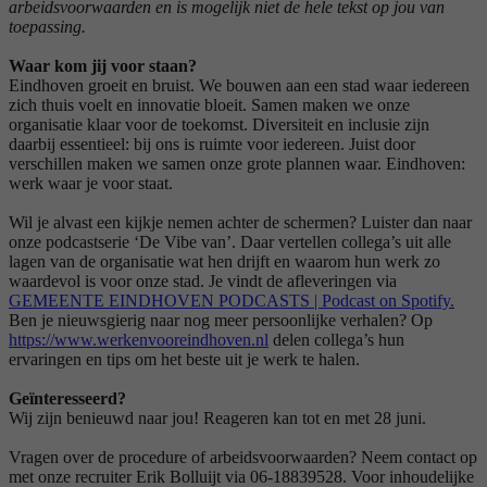
arbeidsvoorwaarden en is mogelijk niet de hele tekst op jou van
toepassing.
Waar kom jij voor staan?
Eindhoven groeit en bruist. We bouwen aan een stad waar iedereen
zich thuis voelt en innovatie bloeit. Samen maken we onze
organisatie klaar voor de toekomst. Diversiteit en inclusie zijn
daarbij essentieel: bij ons is ruimte voor iedereen. Juist door
verschillen maken we samen onze grote plannen waar. Eindhoven:
werk waar je voor staat.
Wil je alvast een kijkje nemen achter de schermen? Luister dan naar
onze podcastserie ‘De Vibe van’. Daar vertellen collega’s uit alle
lagen van de organisatie wat hen drijft en waarom hun werk zo
waardevol is voor onze stad. Je vindt de afleveringen via
GEMEENTE EINDHOVEN PODCASTS | Podcast on Spotify
.
Ben je nieuwsgierig naar nog meer persoonlijke verhalen? Op
https://www.werkenvooreindhoven.nl
delen collega’s hun
ervaringen en tips om het beste uit je werk te halen.
Geïnteresseerd?
Wij zijn benieuwd naar jou! Reageren kan tot en met 28 juni.
Vragen over de procedure of arbeidsvoorwaarden? Neem contact op
met onze recruiter Erik Bolluijt via 06-18839528. Voor inhoudelijke