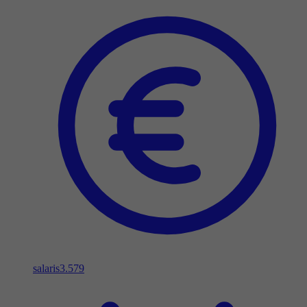
salaris
3.579