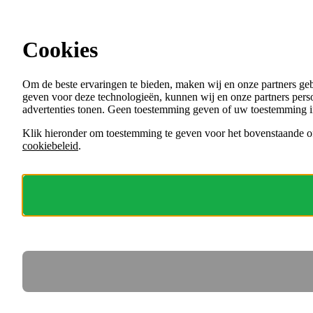
Ga direct naar de content
Cookies
Menu
Om de beste ervaringen te bieden, maken wij en onze partners ge
VACATURES
geven voor deze technologieën, kunnen wij en onze partners perso
ORGANISATIES
advertenties tonen. Geen toestemming geven of uw toestemming i
VOOR WERKGEVERS
Klik hieronder om toestemming te geven voor het bovenstaande of
cookiebeleid
.