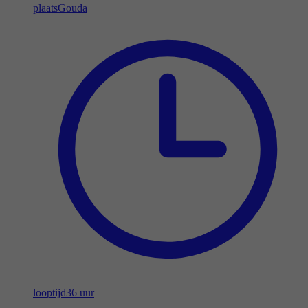
plaats
Gouda
looptijd
36 uur