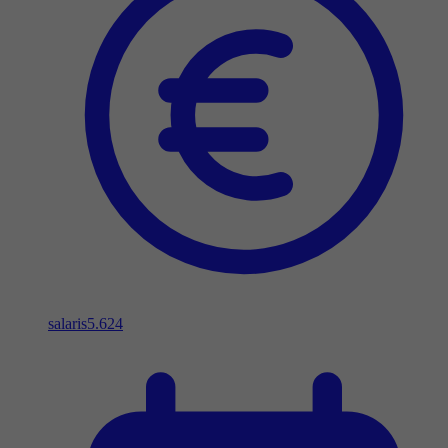
salaris
5.624