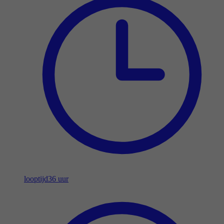
looptijd
36 uur