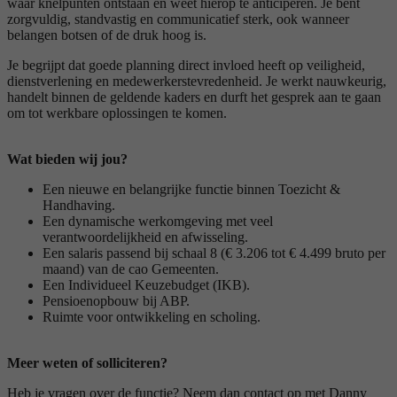
waar knelpunten ontstaan en weet hierop te anticiperen. Je bent
zorgvuldig, standvastig en communicatief sterk, ook wanneer
belangen botsen of de druk hoog is.
Je begrijpt dat goede planning direct invloed heeft op veiligheid,
dienstverlening en medewerkerstevredenheid. Je werkt nauwkeurig,
handelt binnen de geldende kaders en durft het gesprek aan te gaan
om tot werkbare oplossingen te komen.
Wat bieden wij jou?
Een nieuwe en belangrijke functie binnen Toezicht &
Handhaving.
Een dynamische werkomgeving met veel
verantwoordelijkheid en afwisseling.
Een salaris passend bij schaal 8 (€ 3.206 tot € 4.499 bruto per
maand) van de cao Gemeenten.
Een Individueel Keuzebudget (IKB).
Pensioenopbouw bij ABP.
Ruimte voor ontwikkeling en scholing.
Meer weten of solliciteren?
Heb je vragen over de functie? Neem dan contact op met Danny