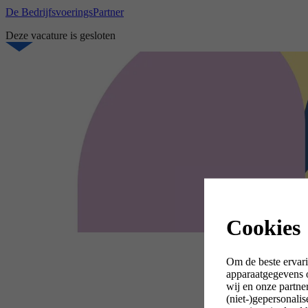
De BedrijfsvoeringsPartner
Deze vacature is gesloten
Cookies
Om de beste ervari
apparaatgegevens o
wij en onze partne
(niet-)gepersonali