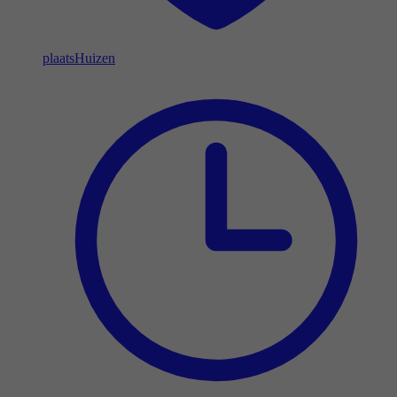
plaats
Huizen