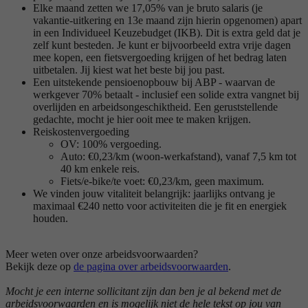
Elke maand zetten we 17,05% van je bruto salaris (je
vakantie-uitkering en 13e maand zijn hierin opgenomen) apart
in een Individueel Keuzebudget (IKB). Dit is extra geld dat je
zelf kunt besteden. Je kunt er bijvoorbeeld extra vrije dagen
mee kopen, een fietsvergoeding krijgen of het bedrag laten
uitbetalen. Jij kiest wat het beste bij jou past.
Een uitstekende pensioenopbouw bij ABP - waarvan de
werkgever 70% betaalt - inclusief een solide extra vangnet bij
overlijden en arbeidsongeschiktheid. Een geruststellende
gedachte, mocht je hier ooit mee te maken krijgen.
Reiskostenvergoeding
OV: 100% vergoeding.
Auto: €0,23/km (woon-werkafstand), vanaf 7,5 km tot
40 km enkele reis.
Fiets/e-bike/te voet: €0,23/km, geen maximum.
We vinden jouw vitaliteit belangrijk: jaarlijks ontvang je
maximaal €240 netto voor activiteiten die je fit en energiek
houden.
Meer weten over onze arbeidsvoorwaarden?
Bekijk deze op
de pagina over arbeidsvoorwaarden
.
Mocht je een interne sollicitant zijn dan ben je al bekend met de
arbeidsvoorwaarden en is mogelijk niet de hele tekst op jou van