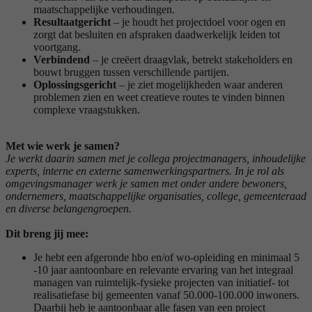
maatschappelijke verhoudingen.
Resultaatgericht
– je houdt het projectdoel voor ogen en
zorgt dat besluiten en afspraken daadwerkelijk leiden tot
voortgang.
Verbindend
– je creëert draagvlak, betrekt stakeholders en
bouwt bruggen tussen verschillende partijen.
Oplossingsgericht
– je ziet mogelijkheden waar anderen
problemen zien en weet creatieve routes te vinden binnen
complexe vraagstukken.
Met wie werk je samen?
Je werkt daarin samen met je collega projectmanagers, inhoudelijke
experts, interne en externe samenwerkingspartners. In je rol als
omgevingsmanager werk je samen met onder andere bewoners,
ondernemers, maatschappelijke organisaties, college, gemeenteraad
en diverse belangengroepen.
Dit breng jij mee:
Je hebt een afgeronde hbo en/of wo-opleiding en minimaal 5
-10 jaar aantoonbare en relevante ervaring van het integraal
managen van ruimtelijk-fysieke projecten van initiatief- tot
realisatiefase bij gemeenten vanaf 50.000-100.000 inwoners.
Daarbij heb je aantoonbaar alle fasen van een project