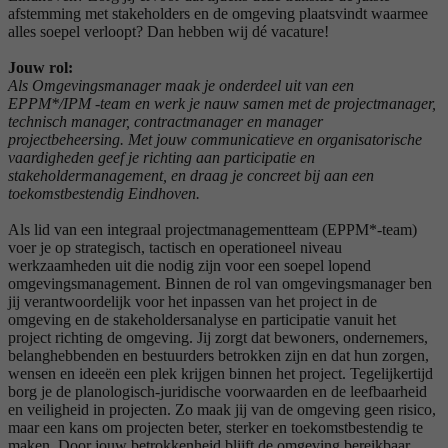
afstemming met stakeholders en de omgeving plaatsvindt waarmee
alles soepel verloopt? Dan hebben wij dé vacature!
Jouw rol:
Als Omgevingsmanager maak je onderdeel uit van een
EPPM*/IPM -team en werk je nauw samen met de projectmanager,
technisch manager, contractmanager en manager
projectbeheersing. Met jouw communicatieve en organisatorische
vaardigheden geef je richting aan participatie en
stakeholdermanagement, en draag je concreet bij aan een
toekomstbestendig Eindhoven.
Als lid van een integraal projectmanagementteam (EPPM*-team)
voer je op strategisch, tactisch en operationeel niveau
werkzaamheden uit die nodig zijn voor een soepel lopend
omgevingsmanagement. Binnen de rol van omgevingsmanager ben
jij verantwoordelijk voor het inpassen van het project in de
omgeving en de stakeholdersanalyse en participatie vanuit het
project richting de omgeving. Jij zorgt dat bewoners, ondernemers,
belanghebbenden en bestuurders betrokken zijn en dat hun zorgen,
wensen en ideeën een plek krijgen binnen het project. Tegelijkertijd
borg je de planologisch-juridische voorwaarden en de leefbaarheid
en veiligheid in projecten. Zo maak jij van de omgeving geen risico,
maar een kans om projecten beter, sterker en toekomstbestendig te
maken. Door jouw betrokkenheid blijft de omgeving bereikbaar,