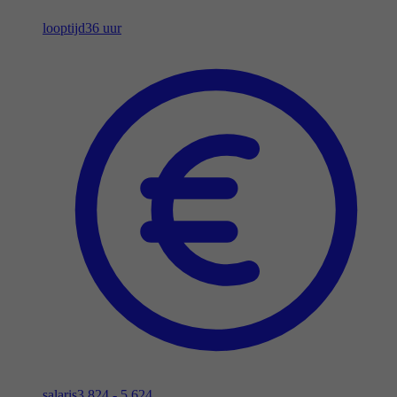
looptijd
36 uur
salaris
3.824 - 5.624