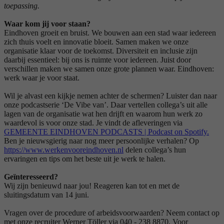
toepassing.
Waar kom jij voor staan?
Eindhoven groeit en bruist. We bouwen aan een stad waar iedereen
zich thuis voelt en innovatie bloeit. Samen maken we onze
organisatie klaar voor de toekomst. Diversiteit en inclusie zijn
daarbij essentieel: bij ons is ruimte voor iedereen. Juist door
verschillen maken we samen onze grote plannen waar. Eindhoven:
werk waar je voor staat.
Wil je alvast een kijkje nemen achter de schermen? Luister dan naar
onze podcastserie ‘De Vibe van’. Daar vertellen collega’s uit alle
lagen van de organisatie wat hen drijft en waarom hun werk zo
waardevol is voor onze stad. Je vindt de afleveringen via
GEMEENTE EINDHOVEN PODCASTS | Podcast on Spotify
.
Ben je nieuwsgierig naar nog meer persoonlijke verhalen? Op
https://www.werkenvooreindhoven.nl
delen collega’s hun
ervaringen en tips om het beste uit je werk te halen.
Geïnteresseerd?
Wij zijn benieuwd naar jou! Reageren kan tot en met de
sluitingsdatum van 14 juni.
Vragen over de procedure of arbeidsvoorwaarden? Neem contact op
met onze recruiter Werner Töller via 040 - 238 8870. Voor