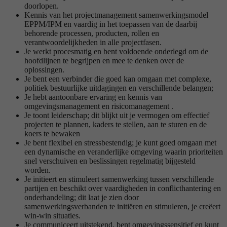
doorlopen.
Kennis van het projectmanagement samenwerkingsmodel
EPPM/IPM en vaardig in het toepassen van de daarbij
behorende processen, producten, rollen en
verantwoordelijkheden in alle projectfasen.
Je werkt procesmatig en bent voldoende onderlegd om de
hoofdlijnen te begrijpen en mee te denken over de
oplossingen.
Je bent een verbinder die goed kan omgaan met complexe,
politiek bestuurlijke uitdagingen en verschillende belangen;
Je hebt aantoonbare ervaring en kennis van
omgevingsmanagement en risicomanagement .
Je toont leiderschap; dit blijkt uit je vermogen om effectief
projecten te plannen, kaders te stellen, aan te sturen en de
koers te bewaken
Je bent flexibel en stressbestendig; je kunt goed omgaan met
een dynamische en veranderlijke omgeving waarin prioriteiten
snel verschuiven en beslissingen regelmatig bijgesteld
worden.
Je initieert en stimuleert samenwerking tussen verschillende
partijen en beschikt over vaardigheden in conflicthantering en
onderhandeling; dit laat je zien door
samenwerkingsverbanden te initiëren en stimuleren, je creëert
win-win situaties.
Je communiceert uitstekend, bent omgevingssensitief en kunt