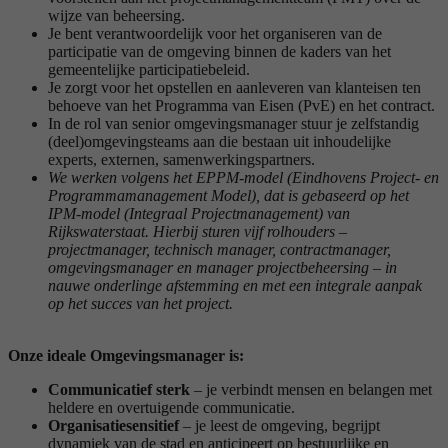
wijze van beheersing.
Je bent verantwoordelijk voor het organiseren van de
participatie van de omgeving binnen de kaders van het
gemeentelijke participatiebeleid.
Je zorgt voor het opstellen en aanleveren van klanteisen ten
behoeve van het Programma van Eisen (PvE) en het contract.
In de rol van senior omgevingsmanager stuur je zelfstandig
(deel)omgevingsteams aan die bestaan uit inhoudelijke
experts, externen, samenwerkingspartners.
We werken volg
e
ns het EPPM-model (Eindhovens Project- en
Programmamanagement Model), dat is gebaseerd op het
IPM-model (Integraal Projectmanagement) van
Rijkswaterstaat. Hierbij sturen vijf rolhouders –
projectmanager, technisch manager, contractmanager,
omgevingsmanager en manager projectbeheersing – in
nauwe onderlinge afstemming en met een integrale aanpak
op het succes van het project.
Onze ideale Omgevingsmanager is:
Communicatief sterk
– je verbindt mensen en belangen met
heldere en overtuigende communicatie.
Organisatiesensitief
– je leest de omgeving, begrijpt
dynamiek van de stad en anticipeert op bestuurlijke en