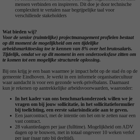
mensen verbinden en inspireren. Dit doe je door technische
complexiteit te vertalen naar begrijpelijke taal voor
verschillende stakeholders
Wat bieden wij?
Voor de senior (ruimtelijke) projectmanagement profielen bestaat
op dit moment de mogelijkheid om een tijdelijke
arbeidsmarkttoeslag toe te kennen van 8% over het brutosalaris.
Tijdelijk, omdat we op dit moment in een onderzoeksfase zitten om
te komen tot een mogelijke structurele oplossing.
Bij ons krijg je een baan waarmee je impact hebt op de stad én op de
gemeente Eindhoven. Je werkt in een informele organisatiecultuur
waar aandacht is voor een gezonde werk-privébalans. Daarnaast
kun je rekenen op aantrekkelijke arbeidsvoorwaarden, waaronder:
In het kader van ons benchmarkonderzoek willen we je
vragen om bij jouw sollicitatie, in het sollicitatieformulier
bij toelichting, een eerste salarisindicatie aan te geven.
Een jaarcontract, met de intentie om het om te zetten naar een
vast contract.
28 vakantiedagen per jaar (fulltime). Mogelijkheid om ADV
dagen op te bouwen, met in totaal ongeveer 10 weken verlof
per jaar (naar rato bij deeltijd).