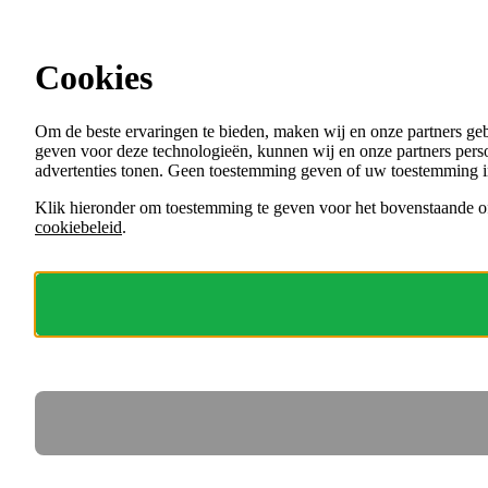
Ga direct naar de content
Cookies
Menu
Om de beste ervaringen te bieden, maken wij en onze partners ge
VACATURES
geven voor deze technologieën, kunnen wij en onze partners perso
ORGANISATIES
advertenties tonen. Geen toestemming geven of uw toestemming i
VOOR WERKGEVERS
Klik hieronder om toestemming te geven voor het bovenstaande of
cookiebeleid
.