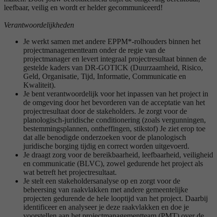
leefbaar, veilig en wordt er helder gecommuniceerd!
Verantwoordelijkheden
Je werkt samen met andere EPPM*-rolhouders binnen het
projectmanagementteam onder de regie van de
projectmanager en levert integraal projectresultaat binnen de
gestelde kaders van DR-GOTICK (Duurzaamheid, Risico,
Geld, Organisatie, Tijd, Informatie, Communicatie en
Kwaliteit).
Je bent verantwoordelijk voor het inpassen van het project in
de omgeving door het bevorderen van de acceptatie van het
projectresultaat door de stakeholders. Je zorgt voor de
planologisch-juridische conditionering (zoals vergunningen,
bestemmingsplannen, ontheffingen, stikstof) Je ziet erop toe
dat alle benodigde onderzoeken voor de planologisch
juridische borging tijdig en correct worden uitgevoerd.
Je draagt zorg voor de bereikbaarheid, leefbaarheid, veiligheid
en communicatie (BLVC), zowel gedurende het project als
wat betreft het projectresultaat.
Je stelt een stakeholdersanalyse op en zorgt voor de
beheersing van raakvlakken met andere gemeentelijke
projecten gedurende de hele looptijd van het project. Daarbij
identificeer en analyseer je deze raakvlakken en doe je
voorstellen aan het projectmanagementteam (PMT) over de