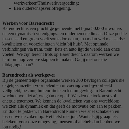
werkverkeer/Thuiswerkvergoeding;
Een ouderschapsverlofregeling.
Werken voor Barendrecht
Barendrecht is een prachtige gemeente met bijna 50.000 inwoners
en een dynamisch verenigings- en ondernemersklimaat. Onze positie
tussen stad en groen voelt soms dorps aan, maar dan wel met stadse
kwaliteiten en voorzieningen ‘dicht bij huis’. Met optimale
verbindingen via tram, trein, fiets en auto ligt de wereld aan onze
voeten. We zijn terecht trots op Barendrecht, daarom werken we
hard om nog verdere stappen te maken. Ga jij met ons die
uitdagingen aan?
Barendrecht als werkgever
Bij de gemeentelijke organisatie werken 300 bevlogen collega’s die
dagelijks inzetten voor beleid en uitvoering van bijvoorbeeld
veiligheid, bestuur, buitenruimte en leefomgeving. In Barendrecht
wachten we niet af, we gáán er op af. We zien de toekomst vol
energie tegemoet. We kennen de kwaliteiten van ons werelddorp,
we zien alle dynamiek en dat geeft de motivatie om aan te pakken.
En door te pakken. In Barendrecht kunnen we snel schakelen en
lossen we de zaken op. Het liefst met jou. Want als jij graag iets
betekent voor onze omgeving, mensen of allebei: dan hebben we
jou nodig!