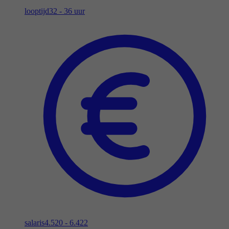
looptijd
32 - 36 uur
salaris
4.520 - 6.422