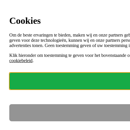
Ga direct naar de content
Cookies
Menu
Om de beste ervaringen te bieden, maken wij en onze partners ge
VACATURES
geven voor deze technologieën, kunnen wij en onze partners perso
ORGANISATIES
advertenties tonen. Geen toestemming geven of uw toestemming i
VOOR WERKGEVERS
Klik hieronder om toestemming te geven voor het bovenstaande of
cookiebeleid
.