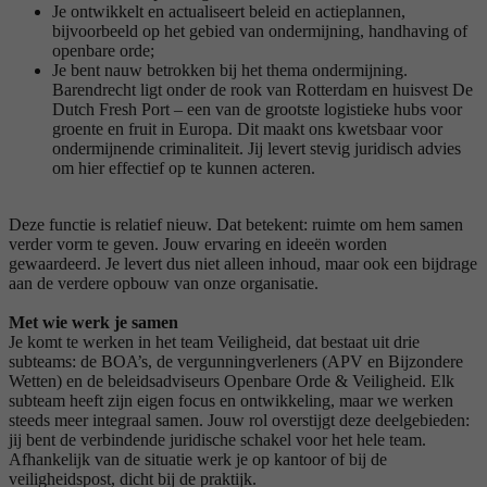
Je ontwikkelt en actualiseert beleid en actieplannen,
bijvoorbeeld op het gebied van ondermijning, handhaving of
openbare orde;
Je bent nauw betrokken bij het thema ondermijning.
Barendrecht ligt onder de rook van Rotterdam en huisvest De
Dutch Fresh Port – een van de grootste logistieke hubs voor
groente en fruit in Europa. Dit maakt ons kwetsbaar voor
ondermijnende criminaliteit. Jij levert stevig juridisch advies
om hier effectief op te kunnen acteren.
Deze functie is relatief nieuw. Dat betekent: ruimte om hem samen
verder vorm te geven. Jouw ervaring en ideeën worden
gewaardeerd. Je levert dus niet alleen inhoud, maar ook een bijdrage
aan de verdere opbouw van onze organisatie.
Met wie werk je samen
Je komt te werken in het team Veiligheid, dat bestaat uit drie
subteams: de BOA’s, de vergunningverleners (APV en Bijzondere
Wetten) en de beleidsadviseurs Openbare Orde & Veiligheid. Elk
subteam heeft zijn eigen focus en ontwikkeling, maar we werken
steeds meer integraal samen. Jouw rol overstijgt deze deelgebieden:
jij bent de verbindende juridische schakel voor het hele team.
Afhankelijk van de situatie werk je op kantoor of bij de
veiligheidspost, dicht bij de praktijk.