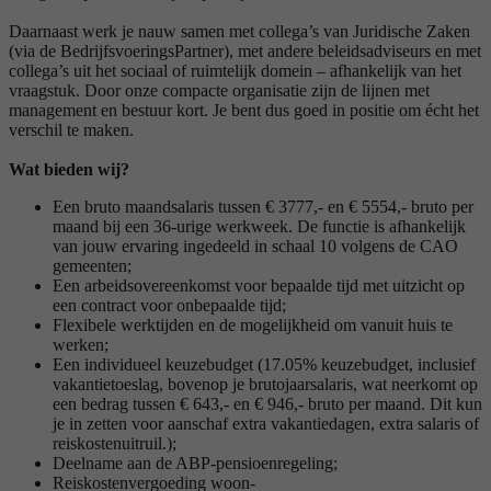
Daarnaast werk je nauw samen met collega’s van Juridische Zaken
(via de BedrijfsvoeringsPartner), met andere beleidsadviseurs en met
collega’s uit het sociaal of ruimtelijk domein – afhankelijk van het
vraagstuk. Door onze compacte organisatie zijn de lijnen met
management en bestuur kort. Je bent dus goed in positie om écht het
verschil te maken.
Wat bieden wij?
Een bruto maandsalaris tussen € 3777,- en € 5554,- bruto per
maand bij een 36-urige werkweek. De functie is afhankelijk
van jouw ervaring ingedeeld in schaal 10 volgens de CAO
gemeenten;
Een arbeidsovereenkomst voor bepaalde tijd met uitzicht op
een contract voor onbepaalde tijd;
Flexibele werktijden en de mogelijkheid om vanuit huis te
werken;
Een individueel keuzebudget (17.05% keuzebudget, inclusief
vakantietoeslag, bovenop je brutojaarsalaris, wat neerkomt op
een bedrag tussen € 643,- en € 946,- bruto per maand. Dit kun
je in zetten voor aanschaf extra vakantiedagen, extra salaris of
reiskostenuitruil.);
Deelname aan de ABP-pensioenregeling;
Reiskostenvergoeding woon-