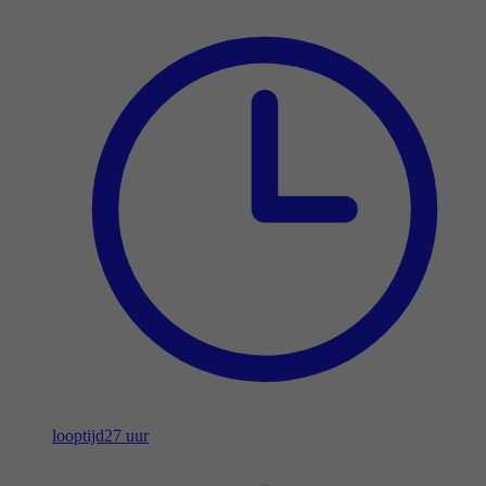
looptijd
27 uur