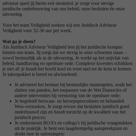
adviseur speel jij hierin een sleutelrol: je zorgt voor stevige
juridische onderbouwing van ons beleid, onze besluiten én onze
uitvoering.
Voor het team Veiligheid zoeken wij een Juridisch Adviseur
Veiligheid voor 32-36 uur per week.
Wat ga je doen?
Als Juridisch Adviseur Veiligheid ben jij het juridische kompas
binnen ons team. Jij zorgt dat we stevig in onze schoenen staan –
zowel bestuurlijk als in de uitvoering. Je werkt op het snijvlak van
beleid, handhaving en openbare orde. Complexe kwesties schrikken
je niet af: je houdt het hoofd koel en weet snel tot de kern te komen.
Je takenpakket is breed en afwisselend:
Je adviseert het bestuur bij bestuurlijke maatregelen, zoals het
sluiten van panden, het toepassen van de Wet Damocles of
andere interventies bij verstoring van de openbare orde;
Je begeleidt bezwaar- en beroepsprocedures en behandelt
Woo-verzoeken. Je zorgt ervoor dat besluiten juridisch goed
onderbouwd zijn en houdt toezicht op de kwaliteit van het
juridisch proces;
Je ondersteunt BOA’s en collega’s bij juridische vraagstukken
uit de praktijk. Je bent een laagdrempelig aanspreekpunt en
denkt mee in oplossingen;