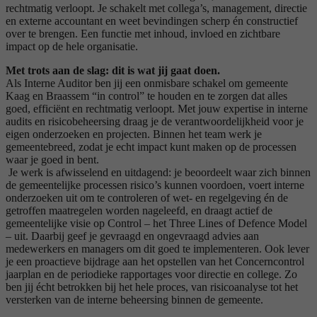
rechtmatig verloopt. Je schakelt met collega’s, management, directie
en externe accountant en weet bevindingen scherp én constructief
over te brengen. Een functie met inhoud, invloed en zichtbare
impact op de hele organisatie.
Met trots aan de slag: dit is wat jij gaat doen.
Als Interne Auditor ben jij een onmisbare schakel om gemeente
Kaag en Braassem “in control” te houden en te zorgen dat alles
goed, efficiënt en rechtmatig verloopt. Met jouw expertise in interne
audits en risicobeheersing draag je de verantwoordelijkheid voor je
eigen onderzoeken en projecten. Binnen het team werk je
gemeentebreed, zodat je echt impact kunt maken op de processen
waar je goed in bent.
Je werk is afwisselend en uitdagend: je beoordeelt waar zich binnen
de gemeentelijke processen risico’s kunnen voordoen, voert interne
onderzoeken uit om te controleren of wet- en regelgeving én de
getroffen maatregelen worden nageleefd, en draagt actief de
gemeentelijke visie op Control – het Three Lines of Defence Model
– uit. Daarbij geef je gevraagd en ongevraagd advies aan
medewerkers en managers om dit goed te implementeren. Ook lever
je een proactieve bijdrage aan het opstellen van het Concerncontrol
jaarplan en de periodieke rapportages voor directie en college. Zo
ben jij écht betrokken bij het hele proces, van risicoanalyse tot het
versterken van de interne beheersing binnen de gemeente.