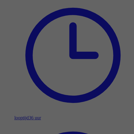
looptijd
36 uur