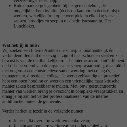
verzekeringsmaatschappij;
Ruime parkeergelegenheid bij het gemeentehuis, de
mogelijkheid om hybride (deels op kantoor en deels thuis) te
werken, wekelijks fruit op je werkplek en elke dag verse
sappen, broodjes en soep in ons bedrijfsrestaurant, Het
Lunchloket.
Wat heb jij in huis?
Wij zoeken een Interne Auditor die scherp is, onafhankelijk én
verbindend. Iemand die stevig in zijn of haar schoenen staat en zich
bewust is van de onafhankelijke rol als “interne accountant”. Jij bent
de kritische vriend van de organisatie: scherp waar nodig, maar altijd
met oog voor een constructieve samenwerking met collega’s,
management, directie en college. Je werkt zelfstandig en proactief,
hebt een open houding en weet op een vriendelijke maar kritische
manier zaken bespreekbaar te maken. Met jouw gestructureerde
manier van werken breng je overzicht in complexe vraagstukken en
draag je bij aan het verder professionaliseren van de interne
auditfunctie binnen de gemeente.
Verder herken je jezelf in de volgende punten:
Je beschikt over hbo werk- en denkniveau;
Je hebt aantoonbare werkervaring op het gebied van