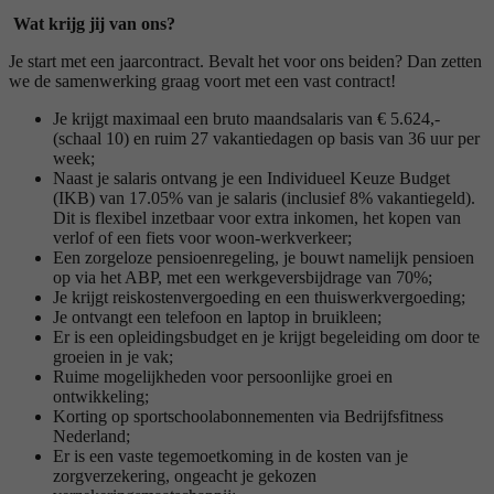
Wat krijg jij van ons?
Je start met een jaarcontract. Bevalt het voor ons beiden? Dan zetten
we de samenwerking graag voort met een vast contract!
Je krijgt maximaal een bruto maandsalaris van € 5.624,-
(schaal 10) en ruim 27 vakantiedagen op basis van 36 uur per
week;
Naast je salaris ontvang je een Individueel Keuze Budget
(IKB) van 17.05% van je salaris (inclusief 8% vakantiegeld).
Dit is flexibel inzetbaar voor extra inkomen, het kopen van
verlof of een fiets voor woon-werkverkeer;
Een zorgeloze pensioenregeling, je bouwt namelijk pensioen
op via het ABP, met een werkgeversbijdrage van 70%;
Je krijgt reiskostenvergoeding en een thuiswerkvergoeding;
Je ontvangt een telefoon en laptop in bruikleen;
Er is een opleidingsbudget en je krijgt begeleiding om door te
groeien in je vak;
Ruime mogelijkheden voor persoonlijke groei en
ontwikkeling;
Korting op sportschoolabonnementen via Bedrijfsfitness
Nederland;
Er is een vaste tegemoetkoming in de kosten van je
zorgverzekering, ongeacht je gekozen