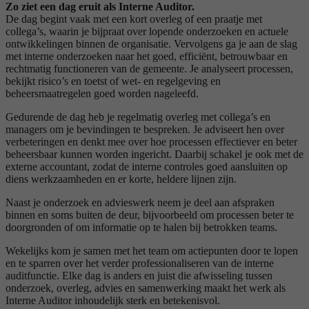
Zo ziet een dag eruit als Interne Auditor.
De dag begint vaak met een kort overleg of een praatje met
collega’s, waarin je bijpraat over lopende onderzoeken en actuele
ontwikkelingen binnen de organisatie. Vervolgens ga je aan de slag
met interne onderzoeken naar het goed, efficiënt, betrouwbaar en
rechtmatig functioneren van de gemeente. Je analyseert processen,
bekijkt risico’s en toetst of wet- en regelgeving en
beheersmaatregelen goed worden nageleefd.
Gedurende de dag heb je regelmatig overleg met collega’s en
managers om je bevindingen te bespreken. Je adviseert hen over
verbeteringen en denkt mee over hoe processen effectiever en beter
beheersbaar kunnen worden ingericht. Daarbij schakel je ook met de
externe accountant, zodat de interne controles goed aansluiten op
diens werkzaamheden en er korte, heldere lijnen zijn.
Naast je onderzoek en advieswerk neem je deel aan afspraken
binnen en soms buiten de deur, bijvoorbeeld om processen beter te
doorgronden of om informatie op te halen bij betrokken teams.
Wekelijks kom je samen met het team om actiepunten door te lopen
en te sparren over het verder professionaliseren van de interne
auditfunctie. Elke dag is anders en juist die afwisseling tussen
onderzoek, overleg, advies en samenwerking maakt het werk als
Interne Auditor inhoudelijk sterk en betekenisvol.