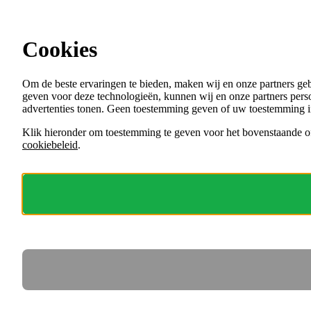
Ga direct naar de content
Cookies
Menu
Om de beste ervaringen te bieden, maken wij en onze partners ge
VACATURES
geven voor deze technologieën, kunnen wij en onze partners perso
ORGANISATIES
advertenties tonen. Geen toestemming geven of uw toestemming i
VOOR WERKGEVERS
Klik hieronder om toestemming te geven voor het bovenstaande of
cookiebeleid
.