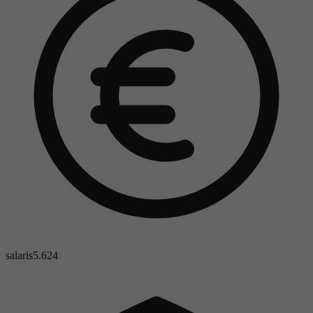
salaris
5.624