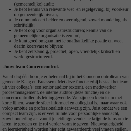
(gemeentelijke) audit;
Je hebt kennis van relevante wet- en regelgeving, bij voorkeur
op gemeentelijk niveau;
Je communiceert helder en overtuigend, zowel mondeling als
schriftelijk;
Je hebt oog voor organisatiestructuren; kennis van de
gemeentelijke organisatie is een pré;
Je kunt goed omgaan met je onafhankelijke positie en weet
daarin koersvast te blijven;
Je bent zelfstandig, proactief, open, vriendelijk kritisch en
werkt gestructureerd.
Jouw team Concerncontrol.
Vanaf dag één hoor je er helemaal bij in het Concerncontrolteam van
gemeente Kaag en Braassem. Met deze functie erbij bestaat het team
uit vier collega’s: een senior auditor (extern), een medewerker
procesmanagement, de interne auditor (deze functie) en de
concerncontroller als leidinggevende. We zijn een klein team met
korte lijnen, waar de sfeer informeel en collegiaal is, maar waar ook
volop ambitie en professionaliteit aanwezig zijn. Juist omdat we een
compact team zijn, is er veel ruimte voor persoonlijke aandacht,
zowel onderling als vanuit je leidinggevende. Je krijgt de kans om te
leren, te groeien en je rol verder vorm te geven. Nieuwsgierigheid
en leergierigheid worden hier echt gewaardeerd: veel vragen stellen,