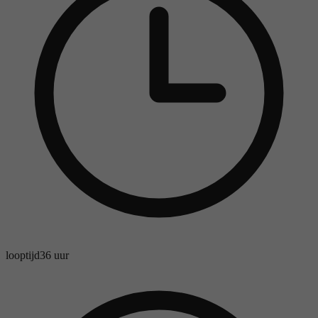
looptijd
36 uur