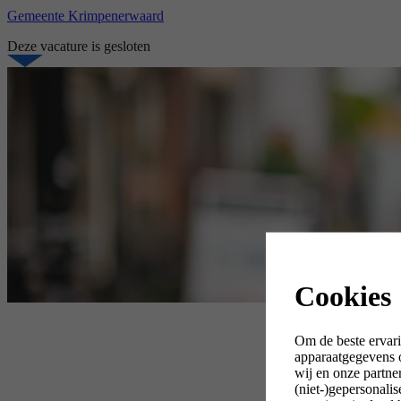
Gemeente Krimpenerwaard
Deze vacature is gesloten
Cookies
Om de beste ervari
apparaatgegevens o
wij en onze partne
(niet-)gepersonali