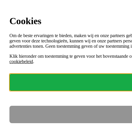
Ga direct naar de content
Cookies
Menu
Om de beste ervaringen te bieden, maken wij en onze partners ge
VACATURES
geven voor deze technologieën, kunnen wij en onze partners perso
ORGANISATIES
advertenties tonen. Geen toestemming geven of uw toestemming i
VOOR WERKGEVERS
Klik hieronder om toestemming te geven voor het bovenstaande of
cookiebeleid
.