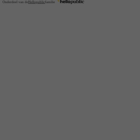
Onderdeel van de
Hellopublic
familie