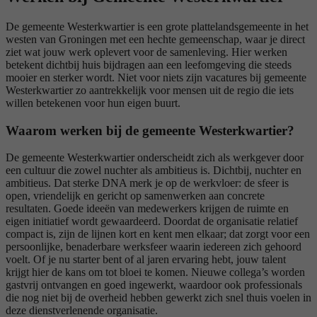
De gemeente Westerkwartier is een grote plattelandsgemeente in het
westen van Groningen met een hechte gemeenschap, waar je direct
ziet wat jouw werk oplevert voor de samenleving. Hier werken
betekent dichtbij huis bijdragen aan een leefomgeving die steeds
mooier en sterker wordt. Niet voor niets zijn vacatures bij gemeente
Westerkwartier zo aantrekkelijk voor mensen uit de regio die iets
willen betekenen voor hun eigen buurt.
Waarom werken bij de gemeente Westerkwartier?
De gemeente Westerkwartier onderscheidt zich als werkgever door
een cultuur die zowel nuchter als ambitieus is. Dichtbij, nuchter en
ambitieus. Dat sterke DNA merk je op de werkvloer: de sfeer is
open, vriendelijk en gericht op samenwerken aan concrete
resultaten. Goede ideeën van medewerkers krijgen de ruimte en
eigen initiatief wordt gewaardeerd. Doordat de organisatie relatief
compact is, zijn de lijnen kort en kent men elkaar; dat zorgt voor een
persoonlijke, benaderbare werksfeer waarin iedereen zich gehoord
voelt. Of je nu starter bent of al jaren ervaring hebt, jouw talent
krijgt hier de kans om tot bloei te komen. Nieuwe collega’s worden
gastvrij ontvangen en goed ingewerkt, waardoor ook professionals
die nog niet bij de overheid hebben gewerkt zich snel thuis voelen in
deze dienstverlenende organisatie.