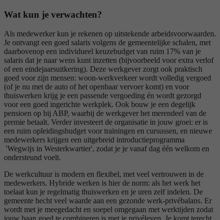
Wat kun je verwachten?
Als medewerker kun je rekenen op uitstekende arbeidsvoorwaarden.
Je ontvangt een goed salaris volgens de gemeentelijke schalen, met
daarbovenop een individueel keuzebudget van ruim 17% van je
salaris dat je naar wens kunt inzetten (bijvoorbeeld voor extra verlof
of een eindejaarsuitkering). Deze werkgever zorgt ook praktisch
goed voor zijn mensen: woon-werkverkeer wordt volledig vergoed
(of je nu met de auto of het openbaar vervoer komt) en voor
thuiswerken krijg je een passende vergoeding én wordt gezorgd
voor een goed ingerichte werkplek. Ook bouw je een degelijk
pensioen op bij ABP, waarbij de werkgever het merendeel van de
premie betaalt. Verder investeert de organisatie in jouw groei: er is
een ruim opleidingsbudget voor trainingen en cursussen, en nieuwe
medewerkers krijgen een uitgebreid introductieprogramma
'Wegwijs in Westerkwartier', zodat je je vanaf dag één welkom en
ondersteund voelt.
De werkcultuur is modern en flexibel, met veel vertrouwen in de
medewerkers. Hybride werken is hier de norm: als het werk het
toelaat kun je regelmatig thuiswerken en je uren zelf indelen. De
gemeente hecht veel waarde aan een gezonde werk-privébalans. Er
wordt met je meegedacht en soepel omgegaan met werktijden zodat
jouw baan goed te combineren is met je privéleven. Je komt terecht